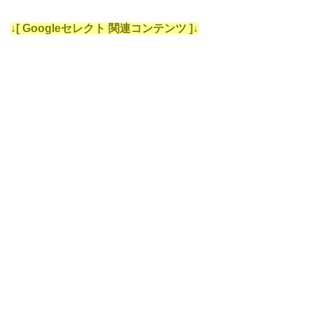
↓[ Googleセレクト 関連コンテンツ ]↓