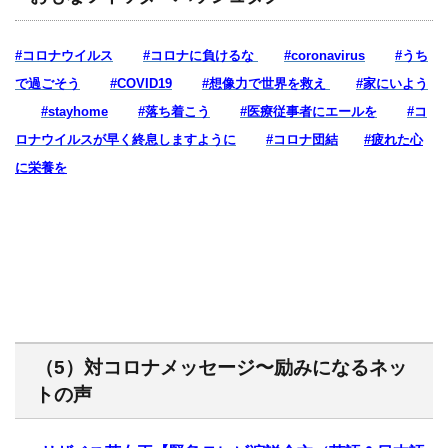
#コロナウイルス
#コロナに負けるな
#coronavirus
#うち
で過ごそう
#COVID19
#想像力で世界を救え
#家にいよう
#stayhome
#落ち着こう
#医療従事者にエールを
#コ
ロナウイルスが早く終息しますように
#コロナ団結
#疲れた心
に栄養を
（5）対コロナメッセージ〜励みになるネッ
トの声