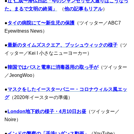
●
辻 仁成〜滞仏日記「今のシャンゼリゼ大通りはこうなっ
た。まるで文明の終焉」
（
他の記事もリアル
）
●
タイの病院にて〜新生児の保護
（ツイッター／ABC7
Eyewitness News）
●
最新のタイムズスクエア、ブッシュウィックの様子
（ツ
イッター／Kei l 小さなニューヨーカー）
●
韓国ではバスと電車に消毒器用の取っ手が
（ツイッター
／JeongWoo）
●
マスクをしたイースターバニー・コロナウィルス風エッ
グ
（2020年イースターの準備）
●
London地下鉄の様子・4月10日お昼
（ツイッター／
Noire）
●
インドの警察の「手洗いダンス動画」
（YouTube）