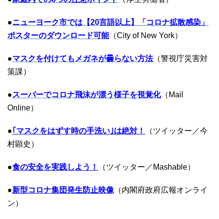
●
ニューヨーク市では【20言語以上】「コロナ拡散感染」
ポスターのダウンロード可能
（City of New York）
●
マスクを付けてもメガネが曇らない方法
（警視庁災害対
策課）
●
スーパーでコロナ飛沫が漂う様子を視覚化
（Mail
Online）
●
｢マスクをはずす時の手洗い｣は絶対！
（ツイッター／今
村顕史）
●
食の安全を実践しよう！
（ツイッター／Mashable）
●
新型コロナ集団発生防止映像
（内閣府政府広報オンライ
ン）