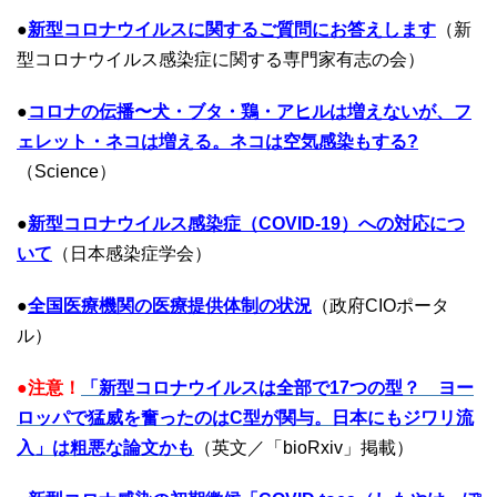
●
新型コロナウイルスに関するご質問にお答えします
（新
型コロナウイルス感染症に関する専門家有志の会）
●
コロナの伝播〜犬・ブタ・鶏・アヒルは増えないが、フ
ェレット・ネコは増える。ネコは空気感染もする?
（Science）
●
新型コロナウイルス感染症（COVID-19）への対応につ
いて
（日本感染症学会）
●
全国医療機関の医療提供体制の状況
（政府CIOポータ
ル）
●
注意！
「新型コロナウイルスは全部で17つの型？ ヨー
ロッパで猛威を奮ったのはC型が関与。日本にもジワリ流
入」は粗悪な論文かも
（英文／「bioRxiv」掲載）