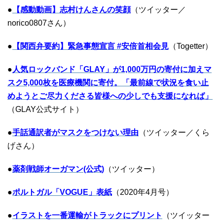
●
【感動動画】志村けんさんの笑顔
（ツイッター／
norico0807さん）
●
【関西弁要約】緊急事態宣言 #安倍首相会見
（Togetter）
●
人気ロックバンド「GLAY」が1,000万円の寄付に加えマ
スク5,000枚を医療機関に寄付。「最前線で状況を食い止
めようとご尽力くださる皆様への少しでも支援になれば」
（GLAY公式サイト）
●
手話通訳者
がマスクをつけない理由
（ツイッター／
くら
げ
さん）
●
薬剤戦師オーガマン(公式)
（ツイッター）
●
ポルトガル「
VOGUE
」表紙
（2020年4月号）
●
イラストを
一番運輸
がトラックにプリント
（ツイッター