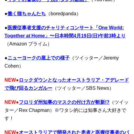
●
働く猫ちゃんたち
（boredpanda）
●
医療従事者支援のチャリティコンサート「One World:
Together at Home」〜日本時間4月19日(日)午前3時より
（Amazon プライム）
●
ニューヨークの屋上での様子
（ツイッター／Jeremy
Cohen）
NEW
●
ロックダウンとなったオーストラリア・アデレード
で飛び回るカンガルー
（ツイッター／SBS News）
NEW
●
フロリダ州知事のマスクの付け方が斬新!?
（ツイッ
ター／Rex Chapman）※ワタシ的には知事さん大好きで
す！
NEW
●
オーストラリアで開発された患者と医療従事者のバ