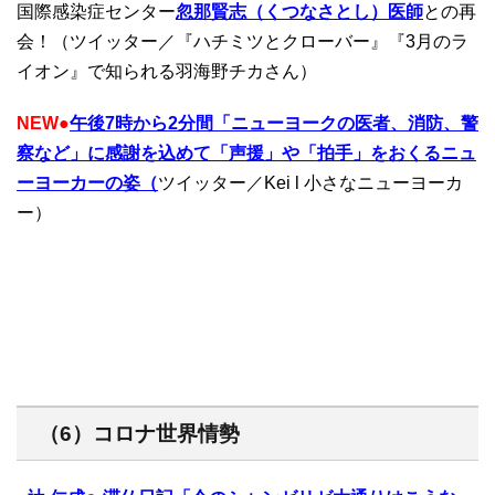
国際感染症センター
忽那賢志（くつなさとし）医師
との再
会！（ツイッター／『ハチミツとクローバー』『
3月のラ
イオン
』で知られる羽海野チカさん）
NEW
●
午後7時から2分間「ニューヨークの医者、消防、警
察など」に感謝を込めて「声援」や「拍手」をおくるニュ
ーヨーカーの姿（
ツイッター／Kei l 小さなニューヨーカ
ー）
（6）コロナ世界情勢