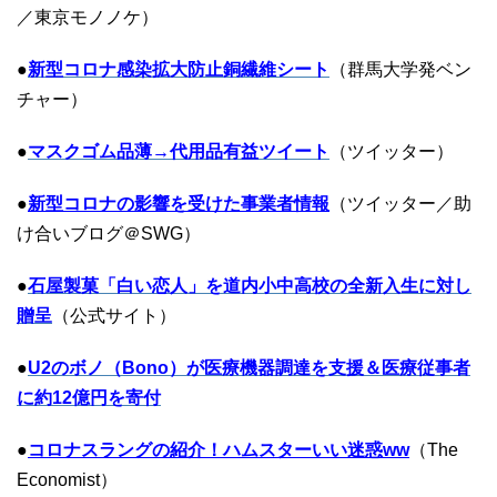
／東京モノノケ）
●
新型コロナ感染拡大防止銅繊維シート
（群馬大学発ベン
チャー）
●
マスクゴム品薄→代用品有益ツイート
（ツイッター）
●
新型コロナの影響を受けた事業者情報
（ツイッター／助
け合いブログ＠SWG）
●
石屋製菓「白い恋人」を道内小中高校の全新入生に対し
贈呈
（公式サイト）
●
U2のボノ（Bono）が医療機器調達を支援＆医療従事者
に約12億円を寄付
●
コロナスラングの紹介！ハムスターいい迷惑ww
（The
Economist）