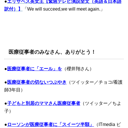
●
エリザベス英女王【緊急テレビ演説全文（英語＆日本語
訳付）】
「We will succeed,we will meet again.」
医療従事者のみなさん、ありがとう！
●
医療従事者に「エール」を
（櫻井
翔
さん）
●
医療従事者の切ないつぶやき
（ツイッター／チョコ/看護
師3年目）
●
子どもと別居のママさん医療従事者
（ツイッター／ちよ
子）
●
ローソンが医療従事者に「スイーツ半額」
（ITmedia ビ