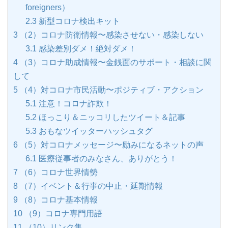
foreigners）
2.3
新型コロナ検出キット
3
（2）コロナ防衛情報〜感染させない・感染しない
3.1
感染差別ダメ！絶対ダメ！
4
（3）コロナ助成情報〜金銭面のサポート・相談に関
して
5
（4）対コロナ市民活動〜ポジティブ・アクション
5.1
注意！コロナ詐欺！
5.2
ほっこり＆ニッコリしたツイート＆記事
5.3
おもなツイッターハッシュタグ
6
（5）対コロナメッセージ〜励みになるネットの声
6.1
医療従事者のみなさん、ありがとう！
7
（6）コロナ世界情勢
8
（7）イベント＆行事の中止・延期情報
9
（8）コロナ基本情報
10
（9）コロナ専門用語
11
（10）リンク集