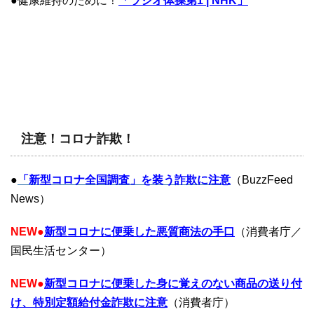
●健康維持のために！
「ラジオ体操第1 | NHK」
注意！コロナ詐欺！
●
「新型コロナ全国調査」を装う詐欺に注意
（BuzzFeed
News）
NEW
●
新型コロナに便乗した悪質商法の手口
（消費者庁／
国民生活センター）
NEW
●
新型コロナに便乗した身に覚えのない商品の送り付
け、特別定額給付金詐欺に注意
（消費者庁）