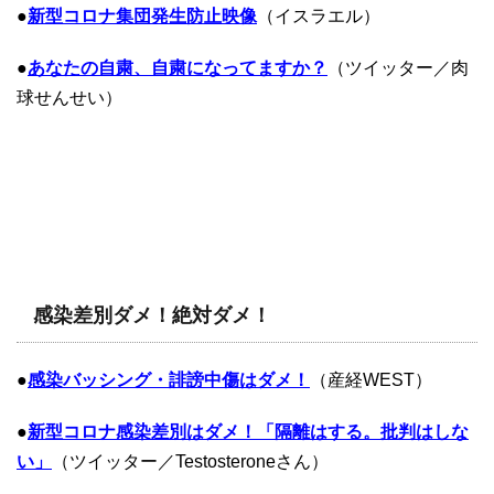
●
新型コロナ集団発生防止映像
（イスラエル）
●
あなたの自粛、自粛になってますか？
（ツイッター／肉
球せんせい）
感染差別ダメ！絶対ダメ！
●
感染バッシング・誹謗中傷はダメ！
（産経WEST）
●
新型コロナ感染差別はダメ！「隔離はする。批判はしな
い」
（ツイッター／Testosteroneさん）