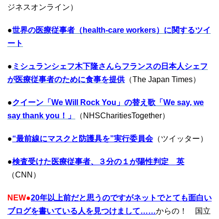
ジネスオンライン）
●
世界の医療従事者（health-care workers）に関するツイ
ート
●
ミシュランシェフ木下隆さんらフランスの日本人シェフ
が医療従事者のために食事を提供
（The Japan Times）
●
クイーン「We Will Rock You」の替え歌「We say, we
say thank you！」
（NHSCharitiesTogether）
●
“最前線にマスクと防護具を”
実行委員会
（ツイッター）
●
検査受けた医療従事者、３分の１が陽性判定 英
（CNN）
NEW
●
20年以上前だと思うのですがネットでとても面白い
ブログを書いている人を見つけまして……
からの！ 国立