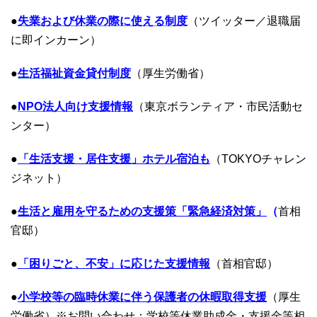
●
失業および休業の際に使える制度
（ツイッター／退職届
に即インカーン）
●
生活福祉資金貸付制度
（厚生労働省）
●
NPO法人向け支援情報
（東京ボランティア・市民活動セ
ンター）
●
「生活支援・居住支援」ホテル宿泊も
（TOKYOチャレン
ジネット）
●
生活と雇用を守るための支援策「緊急経済対策」
（
首相
官邸）
●
「困りごと、不安」に応じた支援情報
（首相官邸）
●
小学校等の臨時休業に伴う保護者の休暇取得支援
（厚生
労働省）※お問い合わせ：学校等休業助成金・支援金等相