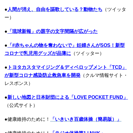
●
人間が消え、自由を謳歌している？動物たち
（ツイッタ
ー）
●
「琉球新報」の題字の文字間隔が広がった
●
「#赤ちゃんの物を奪わないで」妊婦さんがSOS！新型
コロナで乳児用グッズが品薄に
（ツイッター）
●
トヨタカスタマイジング＆ディベロップメント「TCD」
が新型コロナ感染防止救急車を開発
（クルマ情報サイト・
レスポンス）
●
新しい地図と日本財団による「LOVE POCKET FUND」
（公式サイト）
●健康維持のために！
「いきいき百歳体操（簡易版）」