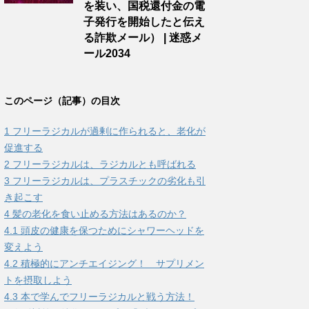
を装い、国税還付金の電
子発行を開始したと伝え
る詐欺メール） | 迷惑メ
ール2034
このページ（記事）の目次
1
フリーラジカルが過剰に作られると、老化が
促進する
2
フリーラジカルは、ラジカルとも呼ばれる
3
フリーラジカルは、プラスチックの劣化も引
き起こす
4
髪の老化を食い止める方法はあるのか？
4.1
頭皮の健康を保つためにシャワーヘッドを
変えよう
4.2
積極的にアンチエイジング！ サプリメン
トを摂取しよう
4.3
本で学んでフリーラジカルと戦う方法！