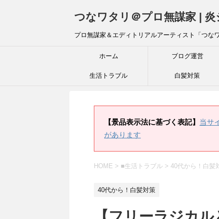
つなワタリ＠プロ無謀家 | 
プロ無謀家＆エディトリアルアーティスト「つな
ホーム
ブログ運営
生活トラブル
白髪対策
【景品表示法に基づく表記】
当サ
があります
HOME
>
■生活トラブル
>
40代から！白髪
40代から！白髪対策
【フリーラジカ