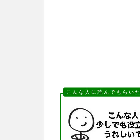
こ ん な 人 に 読 ん で も ら い た