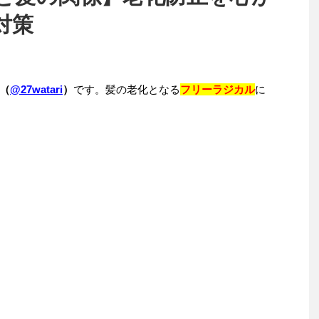
対策
（
@27watari
）
です。髪の老化となる
フリーラジカル
に