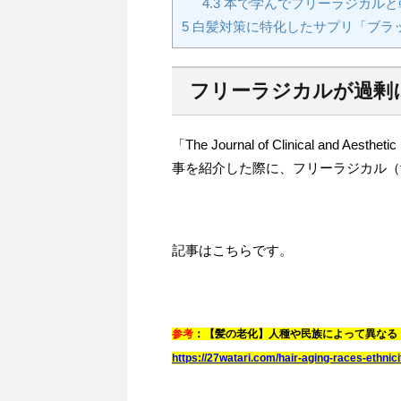
4.3
本で学んでフリーラジカルと
5
白髪対策に特化したサプリ「ブラッ
フリーラジカルが過剰
「The Journal of Clinical and
事を紹介した際に、フリーラジカル（fre
記事はこちらです。
参考
：【髪の老化】人種や民族によって異なる
https://27watari.com/hair-aging-races-ethnici