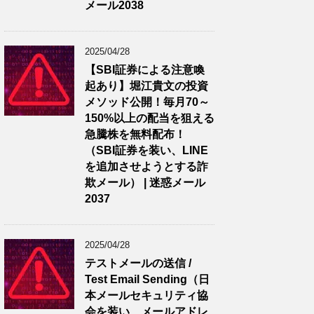
メール2038
2025/04/28
【SBI証券による注意喚
起あり】堀江貴文の投資
メソッド公開！毎月70～
150%以上の配当を狙える
急騰株を無料配布！
（SBI証券を装い、LINE
を追加させようとする詐
欺メール） | 迷惑メール
2037
2025/04/28
テストメールの送信 /
Test Email Sending（日
本メールセキュリティ協
会を装い、メールアドレ