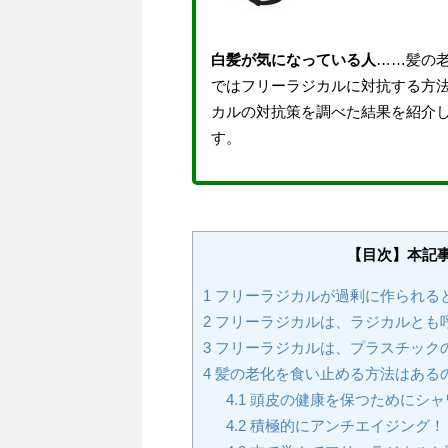
白髪が気になっている人
……髪の
ではフリーラジカルに対抗する方
カルの対抗策を調べた結果を紹介
す。
【目次】本記
1
フリーラジカルが過剰に作られる
2
フリーラジカルは、ラジカルとも
3
フリーラジカルは、プラスチック
4
髪の老化を食い止める方法はある
4.1
頭皮の健康を保つためにシャ
4.2
積極的にアンチエイジング！