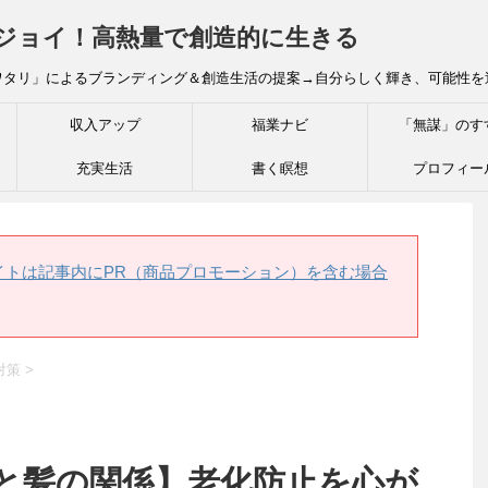
炎ジョイ！高熱量で創造的に生きる
ワタリ」によるブランディング＆創造生活の提案→自分らしく輝き、可能性を
収入アップ
福業ナビ
「無謀」のす
充実生活
書く瞑想
プロフィー
イトは記事内にPR（商品プロモーション）を含む場合
対策
>
ルと髪の関係】老化防止を心が