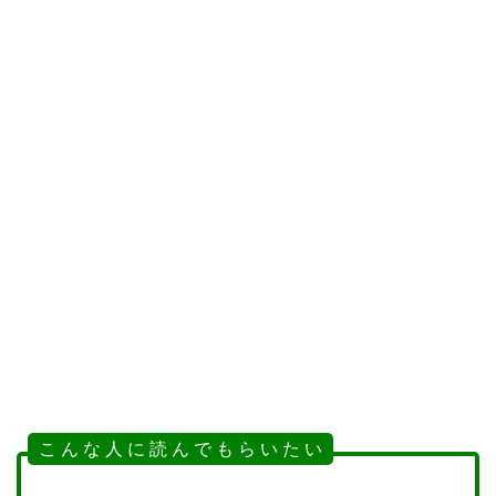
こ ん な 人 に 読 ん で も ら い た い