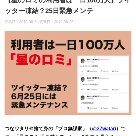
【星のロミの利用者は一日100万人】ツイ
ッター凍結？25日緊急メンテ
投稿日：2019-06-24 更新日：
2019-06-26
つなワタリ＠捨て身の「プロ無謀家」（
@27watari
）
で