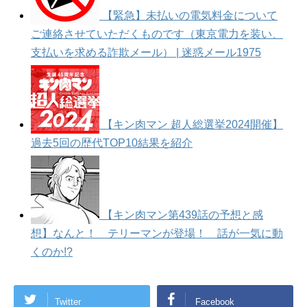
【緊急】未払いの電気料金について
ご連絡させていただくものです（東京電力を装い、
支払いを求める詐欺メール） | 迷惑メール1975
【キン肉マン 超人総選挙2024開催】
過去5回の歴代TOP10結果を紹介
【キン肉マン第439話の予想と感
想】なんと！ テリーマンが登場！ 話が一気に動
くのか!?
Twitter
Facebook