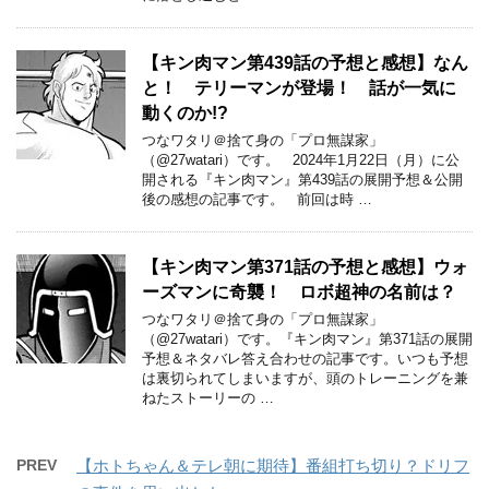
【キン肉マン第439話の予想と感想】なん
と！ テリーマンが登場！ 話が一気に
動くのか!?
つなワタリ＠捨て身の「プロ無謀家」
（@27watari）です。 2024年1月22日（月）に公
開される『キン肉マン』第439話の展開予想＆公開
後の感想の記事です。 前回は時 …
【キン肉マン第371話の予想と感想】ウォ
ーズマンに奇襲！ ロボ超神の名前は？
つなワタリ＠捨て身の「プロ無謀家」
（@27watari）です。『キン肉マン』第371話の展開
予想＆ネタバレ答え合わせの記事です。いつも予想
は裏切られてしまいますが、頭のトレーニングを兼
ねたストーリーの …
PREV
【ホトちゃん＆テレ朝に期待】番組打ち切り？ドリフ