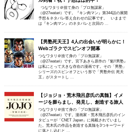
ル到着！祝！予想ほぼ的中！
つなワタリ＠捨て身の「プロ無謀家」
（@27watari）です。『キン肉マン』第344話の展開
予想＆ネタバレ答え合わせの記事です。 いままで
は『キン肉マン』のネタバレと次回の …
【男塾死天王】4人の出会いが明らかに！
Webゴラクでスピンオフ開幕
つなワタリ＠捨て身の「プロ無謀家」
（@27watari）です。宮下あきら原作の『魁!!男塾』
は私にとって大きな存在の漫画です。その「男塾」
シリーズのスピンオフという形で「男塾外伝 死天
王」がスタートし …
【ジョジョ・荒木飛呂彦氏の真髄】イメ
ージを膨らまし、発見し、創造する旅人
つなワタリ＠捨て身の「プロ無謀家」
（@27watari）です。漫画家・荒木飛呂彦氏のイン
タビューが「CNET Japan」に掲載されていまし
た。荒木氏の作品を創造する真髄を3つキーワード
に落とし込むと …