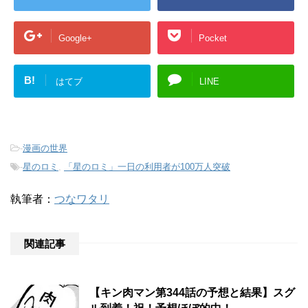
Google+
Pocket
B!
はてブ
LINE
-
漫画の世界
-
星のロミ
,
「星のロミ」一日の利用者が100万人突破
執筆者：
つなワタリ
関連記事
【キン肉マン第344話の予想と結果】スグ