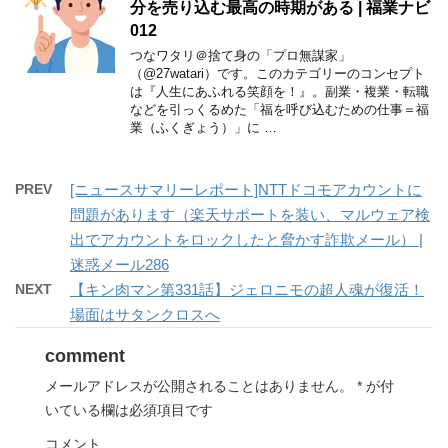
分を売り込む最高の時期がある | 福業ナビ
012
つなワタリ＠捨て身の「プロ無謀家」
（@27watari）です。このカテゴリーのコンセプト
は『人生にあふれる笑顔を！』。副業・複業・転職
などを引っくるめた「福を呼び込むための仕事＝福
業（ふくぎょう）」に …
PREV
[ニュースサマリーレポート]NTTドコモアカウントに
問題があります（楽天サポートを装い、マルウェア検
出でアカウントをロックしたと脅かす詐欺メール） |
迷惑メール286
NEXT
【キン肉マン第331話】ジェロニモの超人魂が復活！
場面はサタンクロスへ
comment
メールアドレスが公開されることはありません。
*
が付
いている欄は必須項目です
コメント