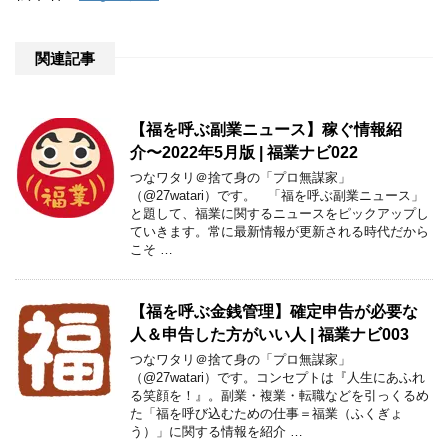
関連記事
【福を呼ぶ副業ニュース】稼ぐ情報紹
介〜2022年5月版 | 福業ナビ022
つなワタリ＠捨て身の「プロ無謀家」
（@27watari）です。 「福を呼ぶ副業ニュース」
と題して、福業に関するニュースをピックアップし
ていきます。常に最新情報が更新される時代だから
こそ …
【福を呼ぶ金銭管理】確定申告が必要な
人＆申告した方がいい人 | 福業ナビ003
つなワタリ＠捨て身の「プロ無謀家」
（@27watari）です。コンセプトは『人生にあふれ
る笑顔を！』。副業・複業・転職などを引っくるめ
た「福を呼び込むための仕事＝福業（ふくぎょ
う）」に関する情報を紹介 …