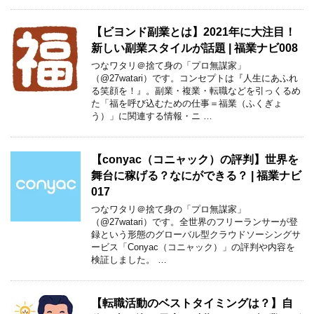
【ビヨンド副業とは】2021年に大注目！
新しい副業スタイルが話題 | 福業ナビ008
つなワタリ＠捨て身の「プロ無謀家」
（@27watari）です。コンセプトは『人生にあふれ
る笑顔を！』。副業・複業・転職などを引っくるめ
た「福を呼び込むための仕事＝福業（ふくぎょ
う）」に関連する情報・ニ …
【conyac（コニャック）の評判】世界を
舞台に稼げる？なにができる？ | 福業ナビ
017
つなワタリ＠捨て身の「プロ無謀家」
（@27watari）です。全世界のフリーランサーが登
録という形態のグローバル型クラウドソーシングサ
ービス「Conyac（コニャック）」の評判や内容を
検証しました。 …
【転職活動のベストタイミングは？】自