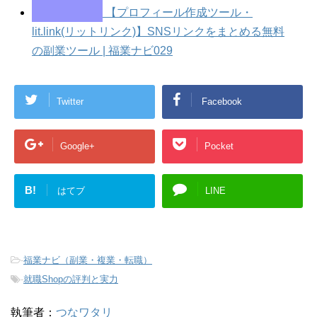
【プロフィール作成ツール・
lit.link(リットリンク)】SNSリンクをまとめる無料
の副業ツール | 福業ナビ029
Twitter
Facebook
Google+
Pocket
B!
はてブ
LINE
-
福業ナビ（副業・複業・転職）
-
就職Shopの評判と実力
執筆者：
つなワタリ