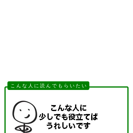
こ ん な 人 に 読 ん で も ら い た い