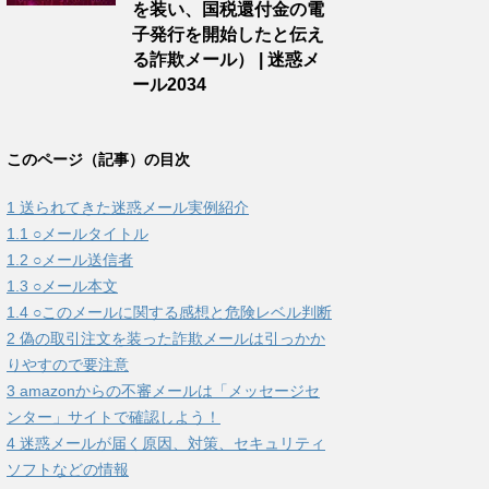
を装い、国税還付金の電
子発行を開始したと伝え
る詐欺メール） | 迷惑メ
ール2034
このページ（記事）の目次
1
送られてきた迷惑メール実例紹介
1.1
○メールタイトル
1.2
○メール送信者
1.3
○メール本文
1.4
○このメールに関する感想と危険レベル判断
2
偽の取引注文を装った詐欺メールは引っかか
りやすので要注意
3
amazonからの不審メールは「メッセージセ
ンター」サイトで確認しよう！
4
迷惑メールが届く原因、対策、セキュリティ
ソフトなどの情報