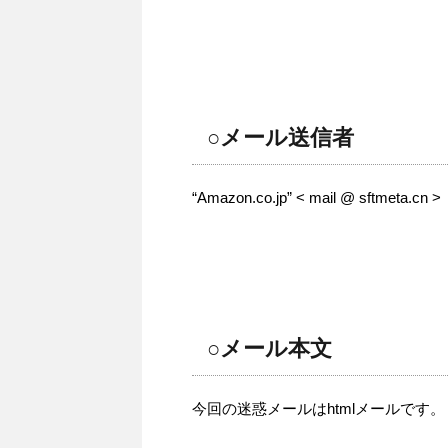
○メール送信者
“Amazon.co.jp” < mail @ sftmeta.cn >
○メール本文
今回の迷惑メールはhtmlメールです。