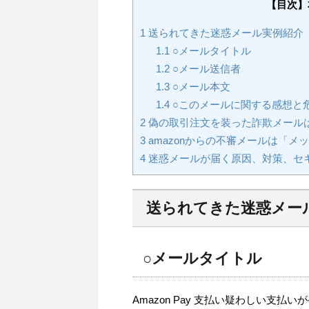
【目次】
1
送られてきた迷惑メール実例紹介
1.1
○メールタイトル
1.2
○メール送信者
1.3
○メール本文
1.4
○このメールに関する感想と
2
偽の取引注文を装った詐欺メール
3
amazonからの不審メールは「
4
迷惑メールが届く原因、対策、セ
送られてきた迷惑メー
○メールタイトル
Amazon Pay 支払い疑わしい支