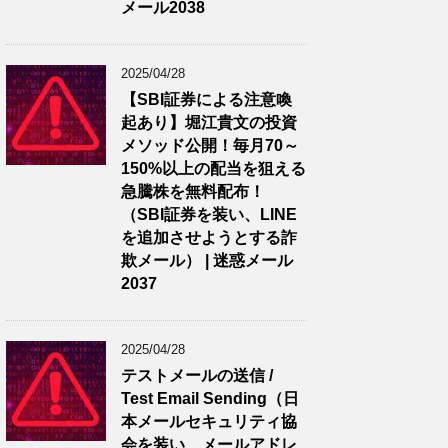
メール2038
2025/04/28
【SBI証券による注意喚
起あり】堀江貴文の投資
メソッド公開！毎月70～
150%以上の配当を狙える
急騰株を無料配布！
（SBI証券を装い、LINE
を追加させようとする詐
欺メール） | 迷惑メール
2037
2025/04/28
テストメールの送信 /
Test Email Sending（日
本メールセキュリティ協
会を装い、メールアドレ