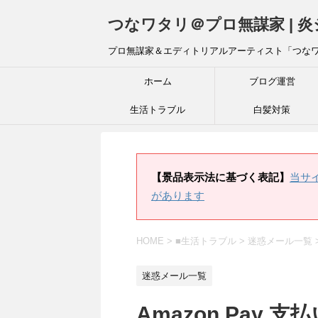
つなワタリ＠プロ無謀家 | 
プロ無謀家＆エディトリアルアーティスト「つな
ホーム
ブログ運営
生活トラブル
白髪対策
【景品表示法に基づく表記】
当サ
があります
HOME
>
■生活トラブル
>
迷惑メール一覧
迷惑メール一覧
Amazon Pay