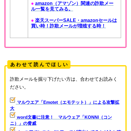
●
amazon（アマゾン）関連の詐欺メー
ル一覧を見てみる。
●
楽天スーパーSALE・amazonセールは
買い時！詐欺メールが増殖する時！
あ わ せ て 読 ん で ほ し い
詐欺メールを掘り下げたい方は、合わせてお読みく
ださい。
マルウエア「Emotet（エモテット）」による攻撃拡
大
word文書に注意！ マルウェア「KONNI（コン
ニ）」の脅威