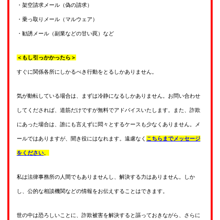
・架空請求メール（偽の請求）
・乗っ取りメール（マルウェア）
・勧誘メール（副業などの甘い罠）など
＜もし引っかかったら＞
すぐに関係各所にしかるべき行動をとるしかありません。
気が動転している場合は、まずは冷静になるしかありません。お問い合わせ
してくだされば、道筋だけですが無料でアドバイスいたします。また、詐欺
にあった場合は、誰にも言えずに悶々とするケースも少なくありません。メ
ールではありますが、聞き役にはなれます。遠慮なく
こちらまでメッセージ
をください
。
私は法律事務所の人間でもありませんし、解決する力はありません。しか
し、公的な相談機関などの情報をお伝えすることはできます。
世の中は恐ろしいことに、詐欺被害を解決すると謳っておきながら、さらに