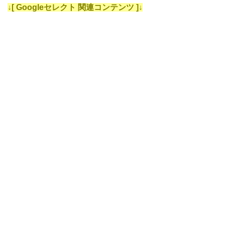
↓[ Googleセレクト 関連コンテンツ ]↓