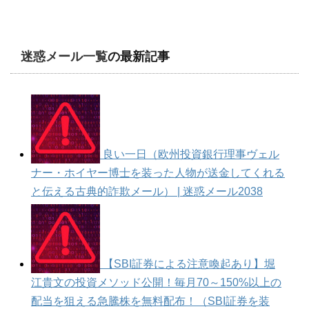
迷惑メール一覧
の最新記事
良い一日（欧州投資銀行理事ヴェル
ナー・ホイヤー博士を装った人物が送金してくれる
と伝える古典的詐欺メール） | 迷惑メール2038
【SBI証券による注意喚起あり】堀
江貴文の投資メソッド公開！毎月70～150%以上の
配当を狙える急騰株を無料配布！（SBI証券を装