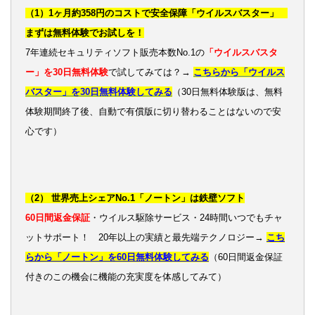
（1）1ヶ月約358円のコストで安全保障「ウイルスバスター」
まずは無料体験でお試しを！
7年連続セキュリティソフト販売本数No.1の
「ウイルスバスタ
ー」を30日無料体験
で試してみては？→
こちらから「ウイルス
バスター」を30日無料体験してみる
（30日無料体験版は、無料
体験期間終了後、自動で有償版に切り替わることはないので安
心です）
（2） 世界売上シェアNo.1「ノートン」は鉄壁ソフト
60日間返金保証
・ウイルス駆除サービス・24時間いつでもチャ
ットサポート！ 20年以上の実績と最先端テクノロジー→
こち
らから「ノートン」を60日無料体験してみる
（60日間返金保証
付きのこの機会に機能の充実度を体感してみて）