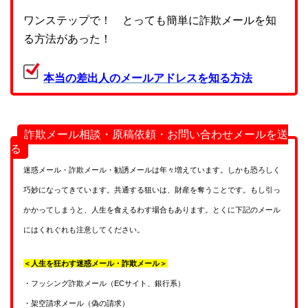
ワンステップで！ とっても簡単に詐欺メールを知
る方法があった！
本当の差出人のメールアドレスを知る方法
詐欺メール相談・原稿依頼・お問い合わせメールを送
る
迷惑メール・詐欺メール・勧誘メールは年々増えています。しかも恐ろしく
巧妙になってきています。共通する狙いは、財産を奪うことです。もし引っ
かかってしまうと、人生を食えるわす場合もあります。とくに下記のメール
にはくれぐれも注意してください。
＜人生を狂わす迷惑メール・詐欺メール＞
・フッシング詐欺メール（ECサイト、銀行系）
・架空請求メール（偽の請求）