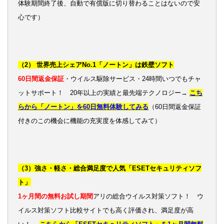
体験期間終了後、自動で有償版に切り替わることはないので安
心です）
（2） 世界売上シェアNo.1「ノートン」は鉄壁ソフト
60日間返金保証
・ウイルス駆除サービス・24時間いつでもチャ
ットサポート！ 20年以上の実績と最先端テクノロジー→
こち
らから「ノートン」を60日無料体験してみる
（60日間返金保証
付きのこの機会に機能の充実度を体感してみて）
（3）強さ・軽さ・総合満足度で人気「ESETセキュリティソフ
ト」
1ヶ月間の無料お試し期間
アリの総合ウイルス対策ソフト！ ウ
イルス対策ソフト比較サイトでも高く評価され、満足度が高