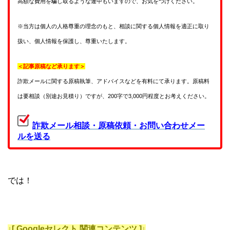
高額な費用を騙し取るような連中もいますので、お気をつけください。
※当方は個人の人格尊重の理念のもと、相談に関する個人情報を適正に取り
扱い、個人情報を保護し、尊重いたします。
＜記事原稿など承ります＞
詐欺メールに関する原稿執筆、アドバイスなどを有料にて承ります。原稿料
は要相談（別途お見積り）ですが、200字で3,000円程度とお考えください。
詐欺メール相談・原稿依頼・お問い合わせメー
ルを送る
では！
↓[ Googleセレクト 関連コンテンツ ]↓