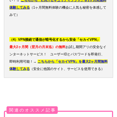
い！→
こちらから「ESETセキュリティソフト」を1ヶ月間無料
体験してみる
（1ヶ月間無料体験の機会に人気も秘密を体感して
みて）
（4）VPN接続で通信が暗号化するから安全「セカイVPN」
最大2ヶ月間（翌月の月末迄）の無料
お試し期間アリの安全なイ
ンターネットサービス！ ユーザーIDとパスワードを即発行、
即時利用可能！→
こちらから「セカイVPN」を最大2ヶ月間無料
体験してみる
（安全に他国のサイト、サービスを使用できる）
関 連 の オ ス ス メ 記 事