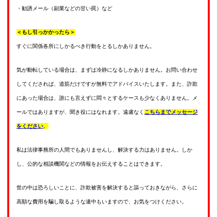
・勧誘メール（副業などの甘い罠）など
＜もし引っかかったら＞
すぐに関係各所にしかるべき行動をとるしかありません。
気が動転している場合は、まずは冷静になるしかありません。お問い合わせ
してくだされば、道筋だけですが無料でアドバイスいたします。また、詐欺
にあった場合は、誰にも言えずに悶々とするケースも少なくありません。メ
ールではありますが、聞き役にはなれます。遠慮なく
こちらまでメッセージ
をください
。
私は法律事務所の人間でもありませんし、解決する力はありません。しか
し、公的な相談機関などの情報をお伝えすることはできます。
世の中は恐ろしいことに、詐欺被害を解決すると謳っておきながら、さらに
高額な費用を騙し取るような連中もいますので、お気をつけください。