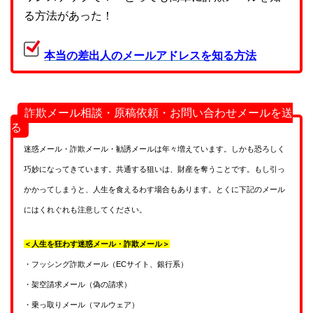
る方法があった！
本当の差出人のメールアドレスを知る方法
詐欺メール相談・原稿依頼・お問い合わせメールを送
る
迷惑メール・詐欺メール・勧誘メールは年々増えています。しかも恐ろしく
巧妙になってきています。共通する狙いは、財産を奪うことです。もし引っ
かかってしまうと、人生を食えるわす場合もあります。とくに下記のメール
にはくれぐれも注意してください。
＜人生を狂わす迷惑メール・詐欺メール＞
・フッシング詐欺メール（ECサイト、銀行系）
・架空請求メール（偽の請求）
・乗っ取りメール（マルウェア）