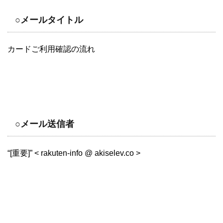
○メールタイトル
カードご利用確認の流れ
○メール送信者
“[重要]” < rakuten-info @ akiselev.co >