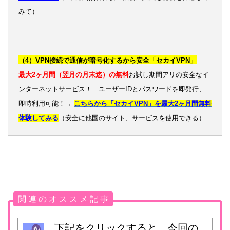
みて）
（4）VPN接続で通信が暗号化するから安全「セカイVPN」
最大2ヶ月間（翌月の月末迄）の無料
お試し期間アリの安全なイ
ンターネットサービス！ ユーザーIDとパスワードを即発行、
即時利用可能！→
こちらから「セカイVPN」を最大2ヶ月間無料
体験してみる
（安全に他国のサイト、サービスを使用できる）
関 連 の オ ス ス メ 記 事
下記をクリックすると、今回の