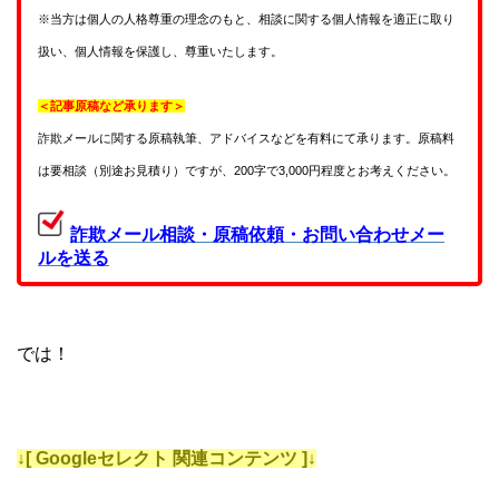
※当方は個人の人格尊重の理念のもと、相談に関する個人情報を適正に取り
扱い、個人情報を保護し、尊重いたします。
＜記事原稿など承ります＞
詐欺メールに関する原稿執筆、アドバイスなどを有料にて承ります。原稿料
は要相談（別途お見積り）ですが、200字で3,000円程度とお考えください。
詐欺メール相談・原稿依頼・お問い合わせメー
ルを送る
では！
↓[ Googleセレクト 関連コンテンツ ]↓