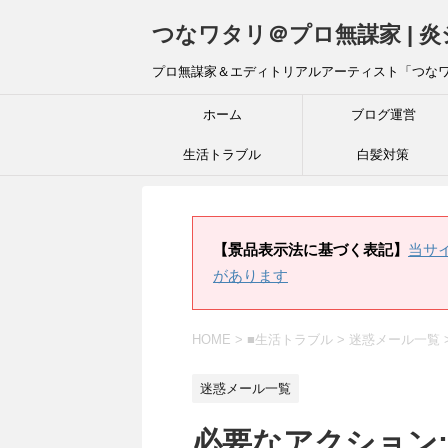
つなワタリ＠プロ無謀家 | 
プロ無謀家＆エディトリアルアーティスト「つな
ホーム
ブログ運営
生活トラブル
白髪対策
【景品表示法に基づく表記】
当サ
があります
HOME
>
■生活トラブル
>
迷惑メール一覧
迷惑メール一覧
必要なアクション