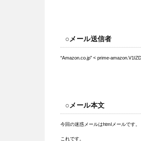
○メール送信者
“Amazon.co.jp” < prime-amazon.V1IZD
○メール本文
今回の迷惑メールはhtmlメールです。
これです。