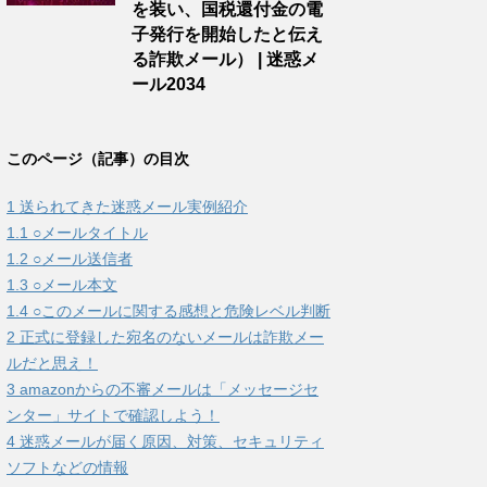
を装い、国税還付金の電
子発行を開始したと伝え
る詐欺メール） | 迷惑メ
ール2034
このページ（記事）の目次
1
送られてきた迷惑メール実例紹介
1.1
○メールタイトル
1.2
○メール送信者
1.3
○メール本文
1.4
○このメールに関する感想と危険レベル判断
2
正式に登録した宛名のないメールは詐欺メー
ルだと思え！
3
amazonからの不審メールは「メッセージセ
ンター」サイトで確認しよう！
4
迷惑メールが届く原因、対策、セキュリティ
ソフトなどの情報