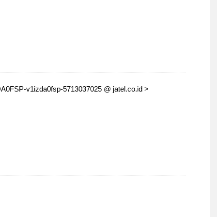
A0FSP-v1izda0fsp-5713037025 @ jatel.co.id >