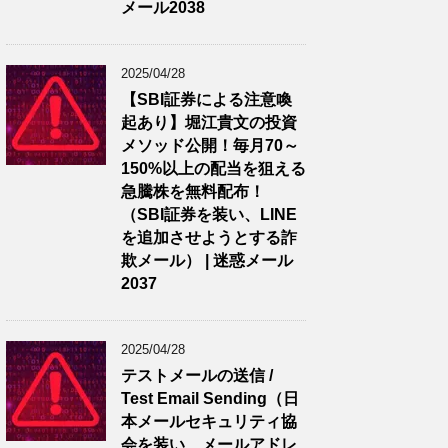
メール2038
2025/04/28
【SBI証券による注意喚
起あり】堀江貴文の投資
メソッド公開！毎月70～
150%以上の配当を狙える
急騰株を無料配布！
（SBI証券を装い、LINE
を追加させようとする詐
欺メール） | 迷惑メール
2037
2025/04/28
テストメールの送信 /
Test Email Sending（日
本メールセキュリティ協
会を装い、メールアドレ