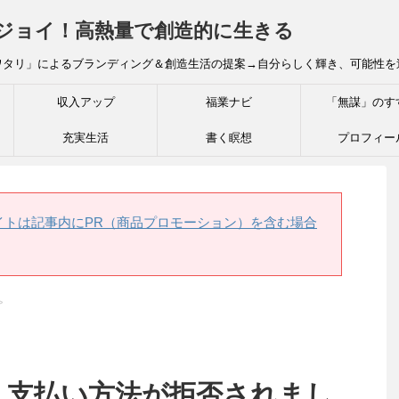
炎ジョイ！高熱量で創造的に生きる
ワタリ」によるブランディング＆創造生活の提案→自分らしく輝き、可能性を
収入アップ
福業ナビ
「無謀」のす
充実生活
書く瞑想
プロフィー
イトは記事内にPR（商品プロモーション）を含む場合
>
: 支払い方法が拒否されまし