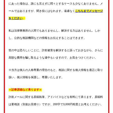
にあった場合は、誰にも言えずに悶々とするケースも少なくありません。メ
ールではありますが、聞き役にはなれます。遠慮なく
こちらまでメッセージ
をください
。
私は法律事務所の人間でもありませんし、解決する力はありません。しか
し、公的な相談機関などの情報をお伝えすることはできます。
世の中は恐ろしいことに、詐欺被害を解決すると謳っておきながら、さらに
高額な費用を騙し取るような連中もいますので、お気をつけください。
※当方は個人の人格尊重の理念のもと、相談に関する個人情報を適正に取り
扱い、個人情報を保護し、尊重いたします。
＜記事原稿など承ります＞
詐欺メールに関する原稿執筆、アドバイスなどを有料にて承ります。原稿料
は要相談（別途お見積り）ですが、200字で3,000円程度とお考えください。