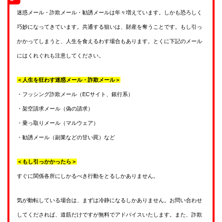
迷惑メール・詐欺メール・勧誘メールは年々増えています。しかも恐ろしく
巧妙になってきています。共通する狙いは、財産を奪うことです。もし引っ
かかってしまうと、人生を食えるわす場合もあります。とくに下記のメール
にはくれぐれも注意してください。
＜人生を狂わす迷惑メール・詐欺メール＞
・フッシング詐欺メール（ECサイト、銀行系）
・架空請求メール（偽の請求）
・乗っ取りメール（マルウェア）
・勧誘メール（副業などの甘い罠）など
＜もし引っかかったら＞
すぐに関係各所にしかるべき行動をとるしかありません。
気が動転している場合は、まずは冷静になるしかありません。お問い合わせ
してくだされば、道筋だけですが無料でアドバイスいたします。また、詐欺