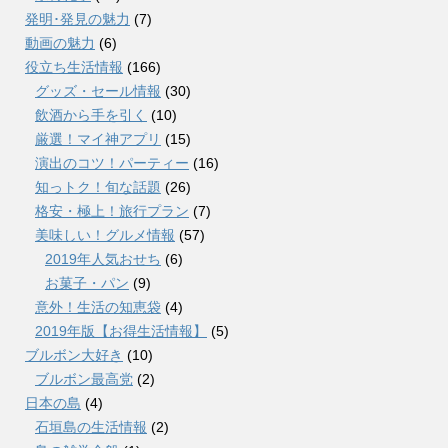
発明･発見の魅力
(7)
動画の魅力
(6)
役立ち生活情報
(166)
グッズ・セール情報
(30)
飲酒から手を引く
(10)
厳選！マイ神アプリ
(15)
演出のコツ！パーティー
(16)
知っトク！旬な話題
(26)
格安・極上！旅行プラン
(7)
美味しい！グルメ情報
(57)
2019年人気おせち
(6)
お菓子・パン
(9)
意外！生活の知恵袋
(4)
2019年版【お得生活情報】
(5)
ブルボン大好き
(10)
ブルボン最高党
(2)
日本の島
(4)
石垣島の生活情報
(2)