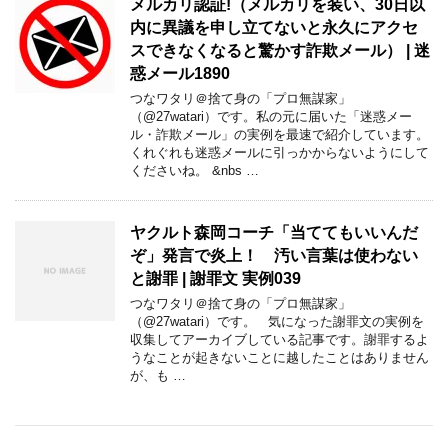
メルカリ認証!（メルカリを装い、30日以
内に異議を申し立てないと永久にアクセ
スできなくなると驚かす詐欺メール） | 迷
惑メール1890
つなワタリ＠捨て身の「プロ無謀家」
（@27watari）です。私の元に届いた「迷惑メー
ル・詐欺メール」の実例を最速で紹介しています。
くれぐれも迷惑メールに引っかからないようにして
くださいね。 &nbs …
ヤクルト森岡コーチ「当ててもいいんだ
ぞ」発言で炎上！ 汚い言葉は使わない
と謝罪 | 謝罪文 実例039
つなワタリ＠捨て身の「プロ無謀家」
（@27watari）です。 気になった謝罪文の実例を
収集してアーカイブしている記事です。謝罪するよ
うなことが起きないことに越したことはありません
が、も …