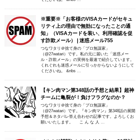
※重要※「お客様のVlSAカードがセキュ
リティ上の理由で無効になったことの通
知」（VISAカードを装い、利用確認を促
す詐欺メール） | 迷惑メール755
つなワタリ＠捨て身の「プロ無謀家」
（@27watari）です。私の元に届いた「迷惑メー
ル・詐欺メール」の実例を最速で紹介しています。
くれぐれも迷惑メールに引っかからないようにして
くださいね。 &nbs …
【キン肉マン第348話の予想と結果】超神
チームに亀裂が！負けフラグなのか？
つなワタリ＠捨て身の「プロ無謀家」
（@27watari）です。『キン肉マン』第348話の展開
予想＆ネタバレ答え合わせの記事です。よろしくお
願いいたします。 こ ん な 人 …