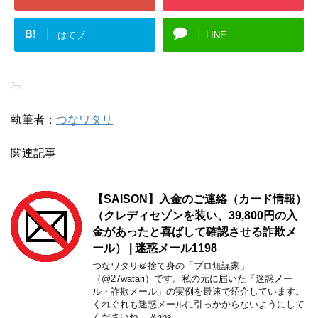
B!
はてブ
LINE
-
執筆者：
つなワタリ
関連記事
【SAISON】入金のご連絡（カード情報）
（クレディセゾンを装い、39,800円の入
金があったと喜ばして確認させる詐欺メ
ール） | 迷惑メール1198
つなワタリ＠捨て身の「プロ無謀家」
（@27watari）です。私の元に届いた「迷惑メー
ル・詐欺メール」の実例を最速で紹介しています。
くれぐれも迷惑メールに引っかからないようにして
くださいね。 &nbs …