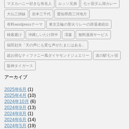
マヌカハニー好きな有名人
ルッソ兄弟
七ヶ宿ダム湖カレー
大仏三姉妹
岩本三千代
愛知県西三河地方
有料wordpressテーマ
東京五輪の聖火リレーの辞退者続出
検索避け
沖縄しいたけ田中
澪森
無料漫画サービス
福田赳夫「天の声にも変な声がたまにはある」
超お得なティファニー風ダイヤモンドジュエリー
道の駅七ヶ宿
阪神タイガース
アーカイブ
2025年6月
(1)
2025年4月
(10)
2024年10月
(6)
2024年9月
(13)
2024年8月
(1)
2024年6月
(14)
2024年5月
(19)