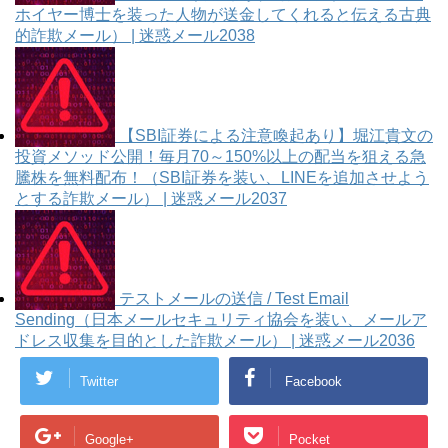
ホイヤー博士を装った人物が送金してくれると伝える古典
的詐欺メール） | 迷惑メール2038
【SBI証券による注意喚起あり】堀江貴文の
投資メソッド公開！毎月70～150%以上の配当を狙える急
騰株を無料配布！（SBI証券を装い、LINEを追加させよう
とする詐欺メール） | 迷惑メール2037
テストメールの送信 / Test Email
Sending（日本メールセキュリティ協会を装い、メールア
ドレス収集を目的とした詐欺メール） | 迷惑メール2036
Twitter
Facebook
Google+
Pocket