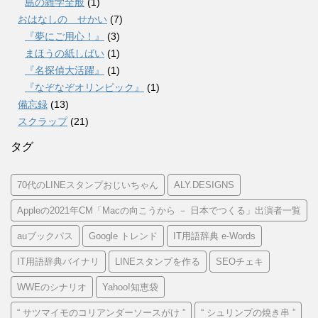
島の雑学全般
(1)
おはなしの せかい
(7)
『夢にご用心！』
(3)
まほうの紙しばい
(1)
『名探偵大活躍』
(1)
『なぞなぞオリンピック』
(1)
備忘録
(13)
スクラップ
(21)
タグ
70代のLINEスタンプおじいちゃん
ALY.DESIGNS
Appleの2021年CM「Macの向こうから － 日本でつくる」出演者一覧
auブックパス
Google トレンド
IT用語辞典 e-Words
IT用語辞典バイナリ
LINEスタンプを作る
SEOチェキ
WWEのシナリオ
Yahoo!知恵袋
“ サツマイモのコリアンダーソースがけ ”
“ シュリンプの焼き串 ”