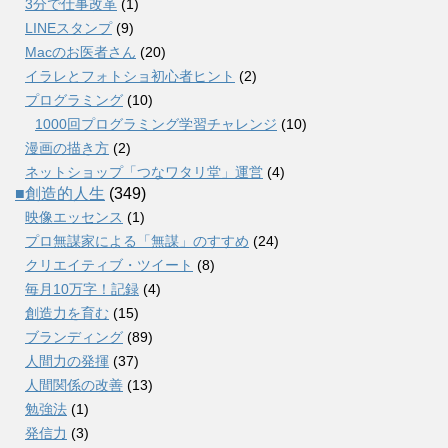
3分で仕事改革
(1)
LINEスタンプ
(9)
Macのお医者さん
(20)
イラレとフォトショ初心者ヒント
(2)
プログラミング
(10)
1000回プログラミング学習チャレンジ
(10)
漫画の描き方
(2)
ネットショップ「つなワタリ堂」運営
(4)
■創造的人生
(349)
映像エッセンス
(1)
プロ無謀家による「無謀」のすすめ
(24)
クリエイティブ・ツイート
(8)
毎月10万字！記録
(4)
創造力を育む
(15)
ブランディング
(89)
人間力の発揮
(37)
人間関係の改善
(13)
勉強法
(1)
発信力
(3)