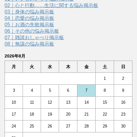
02｜心と行動……生活に関する悩み掲示板
03｜身体の悩み掲示板
04｜恋愛の悩み掲示板
05｜お酒の失敗掲示板
06｜その他の悩み掲示板
07｜雑談おしゃべり掲示板
08｜無謀の悩み掲示板
2026年8月
月
火
水
木
金
土
日
1
2
3
4
5
6
7
8
9
10
11
12
13
14
15
16
17
18
19
20
21
22
23
24
25
26
27
28
29
30