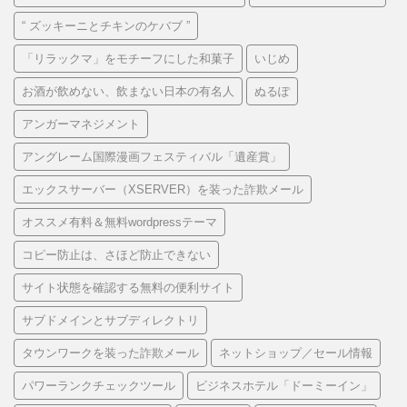
“ ズッキーニとチキンのケバブ ”
「リラックマ」をモチーフにした和菓子
いじめ
お酒が飲めない、飲まない日本の有名人
ぬるぽ
アンガーマネジメント
アングレーム国際漫画フェスティバル「遺産賞」
エックスサーバー（XSERVER）を装った詐欺メール
オススメ有料＆無料wordpressテーマ
コピー防止は、さほど防止できない
サイト状態を確認する無料の便利サイト
サブドメインとサブディレクトリ
タウンワークを装った詐欺メール
ネットショップ／セール情報
パワーランクチェックツール
ビジネスホテル「ドーミーイン」