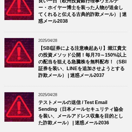
良い一日（欧州投資銀行理事ヴェルナ
ー・ホイヤー博士を装った人物が送金し
てくれると伝える古典的詐欺メール） | 迷
惑メール2038
2025/04/28
【SBI証券による注意喚起あり】堀江貴文
の投資メソッド公開！毎月70～150%以上
の配当を狙える急騰株を無料配布！（SBI
証券を装い、LINEを追加させようとする
詐欺メール） | 迷惑メール2037
2025/04/28
テストメールの送信 / Test Email
Sending（日本メールセキュリティ協会
を装い、メールアドレス収集を目的とし
た詐欺メール） | 迷惑メール2036