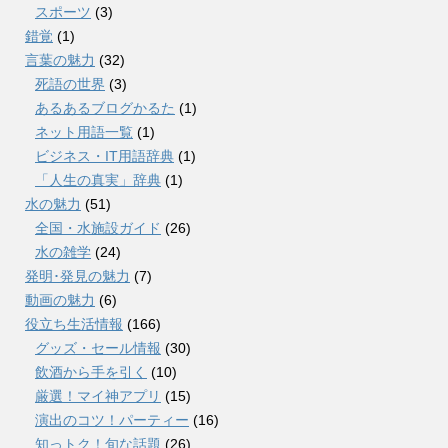
スポーツ
(3)
錯覚
(1)
言葉の魅力
(32)
死語の世界
(3)
あるあるブログかるた
(1)
ネット用語一覧
(1)
ビジネス・IT用語辞典
(1)
「人生の真実」辞典
(1)
水の魅力
(51)
全国・水施設ガイド
(26)
水の雑学
(24)
発明･発見の魅力
(7)
動画の魅力
(6)
役立ち生活情報
(166)
グッズ・セール情報
(30)
飲酒から手を引く
(10)
厳選！マイ神アプリ
(15)
演出のコツ！パーティー
(16)
知っトク！旬な話題
(26)