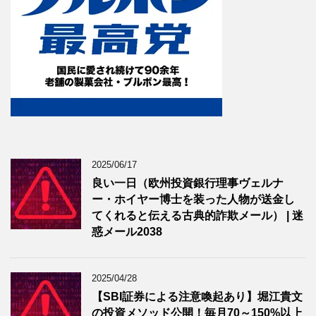
2025/06/17
良い一日（欧州投資銀行理事ヴェルナ
ー・ホイヤー博士を装った人物が送金し
てくれると伝える古典的詐欺メール） | 迷
惑メール2038
2025/04/28
【SBI証券による注意喚起あり】堀江貴文
の投資メソッド公開！毎月70～150%以上