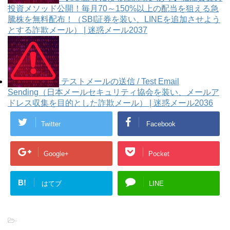
投資メソッド公開！毎月70～150%以上の配当を狙える急
騰株を無料配布！（SBI証券を装い、LINEを追加させよう
とする詐欺メール） | 迷惑メール2037
テストメールの送信 / Test Email
Sending（日本メールセキュリティ協会を装い、メールア
ドレス収集を目的とした詐欺メール） | 迷惑メール2036
Twitter
Facebook
Google+
Pocket
B!
はてブ
LINE
-