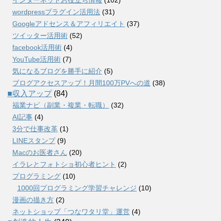
インターネットお役立ち情報
(102)
wordpressプラグイン活用法
(31)
Googleアドセンス＆アフィリエイト
(37)
ツイッター活用術
(52)
facebook活用術
(4)
YouTube活用術
(7)
気になるブログを勝手に紹介
(5)
ブログアクセスアップ！月間100万PVへの道
(38)
■収入アップ
(84)
福業ナビ（副業・複業・転職）
(32)
AI記事
(4)
3分で仕事改革
(1)
LINEスタンプ
(9)
Macのお医者さん
(20)
イラレとフォトショ初心者ヒント
(2)
プログラミング
(10)
1000回プログラミング学習チャレンジ
(10)
漫画の描き方
(2)
ネットショップ「つなワタリ堂」運営
(4)