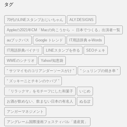
タグ
70代のLINEスタンプおじいちゃん
ALY.DESIGNS
Appleの2021年CM「Macの向こうから － 日本でつくる」出演者一覧
auブックパス
Google トレンド
IT用語辞典 e-Words
IT用語辞典バイナリ
LINEスタンプを作る
SEOチェキ
WWEのシナリオ
Yahoo!知恵袋
“ サツマイモのコリアンダーソースがけ ”
“ シュリンプの焼き串 ”
“ ズッキーニとチキンのケバブ ”
「リラックマ」をモチーフにした和菓子
いじめ
お酒が飲めない、飲まない日本の有名人
ぬるぽ
アンガーマネジメント
アングレーム国際漫画フェスティバル「遺産賞」