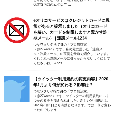
憶装置内部のムダな空 …
eオリコサービスはクレジットカードに異
常があると提示しました（オリコカード
を装い、カードを制限しますと驚かす詐
欺メール） | 迷惑メール1234
つなワタリ＠捨て身の「プロ無謀家」
（@27watari）です。私の元に届いた「迷惑メー
ル・詐欺メール」の実例を最速で紹介しています。
くれぐれも迷惑メールに引っかからないようにして
くださいね。 &nbs …
【ツイッター利用規約の変更内容】2020
年1月より何が変わる？影響は？
つなワタリ＠捨て身の「プロ無謀家」
（@27watari）です。ツイッターの利用規約にいく
つかの変更を加えられました。新しい利用規約は、
2020年1月1日より有効となります。では、何が変わ
ったのでしょう …