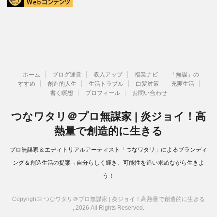
ホーム
ブログ運営
収入アップ
福業ナビ
「無謀」の
すすめ
創造的人生
生活トラブル
白髪対策
充実生活
書く瞑想
プロフィール
お問い合わせ
つなワタリ＠プロ無謀家 | 炎ジョイ！高
熱量で創造的に生きる
プロ無謀家＆エディトリアルアーティスト「つなワタリ」によるブランディ
ング＆創造生活の提案→自分らしく輝き、可能性を追い求めながら生きよ
う！
Copyright© つなワタリ＠プロ無謀家 | 炎ジョイ！高熱量で創造的に生きる
, 2026 All Rights Reserved.