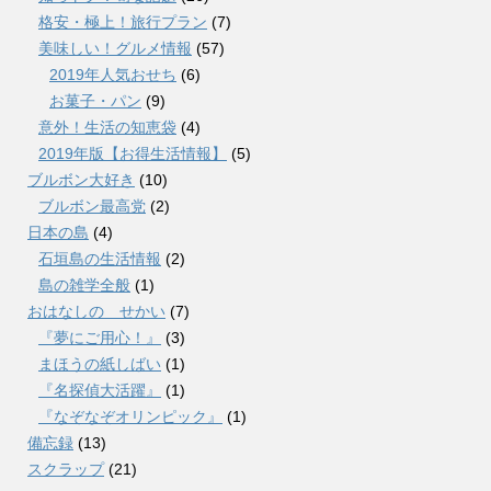
格安・極上！旅行プラン
(7)
美味しい！グルメ情報
(57)
2019年人気おせち
(6)
お菓子・パン
(9)
意外！生活の知恵袋
(4)
2019年版【お得生活情報】
(5)
ブルボン大好き
(10)
ブルボン最高党
(2)
日本の島
(4)
石垣島の生活情報
(2)
島の雑学全般
(1)
おはなしの せかい
(7)
『夢にご用心！』
(3)
まほうの紙しばい
(1)
『名探偵大活躍』
(1)
『なぞなぞオリンピック』
(1)
備忘録
(13)
スクラップ
(21)