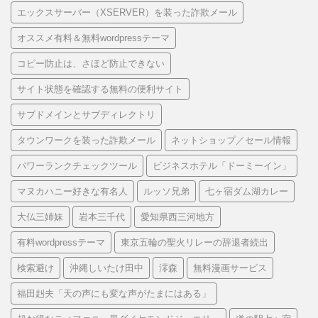
エックスサーバー（XSERVER）を装った詐欺メール
オススメ有料＆無料wordpressテーマ
コピー防止は、さほど防止できない
サイト状態を確認する無料の便利サイト
サブドメインとサブディレクトリ
タウンワークを装った詐欺メール
ネットショップ／セール情報
パワーランクチェックツール
ビジネスホテル「ドーミーイン」
マヌカハニー好きな有名人
ルッソ兄弟
七ヶ宿ダム湖カレー
大仏三姉妹
岩本三千代
愛知県西三河地方
有料wordpressテーマ
東京五輪の聖火リレーの辞退者続出
検索避け
沖縄しいたけ田中
澪森
無料漫画サービス
福田赳夫「天の声にも変な声がたまにはある」