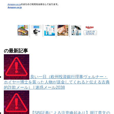
の最新記事
良い一日（欧州投資銀行理事ヴェルナー・
ホイヤー博士を装った人物が送金してくれると伝える古典
的詐欺メール） | 迷惑メール2038
【SBI証券による注意喚起あり】堀江貴文の