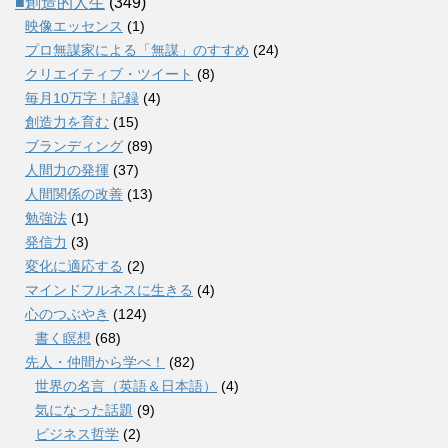
■創造的人生
(349)
映像エッセンス
(1)
プロ無謀家による「無謀」のすすめ
(24)
クリエイティブ・ツイート
(8)
毎月10万字！記録
(4)
創造力を育む
(15)
ブランディング
(89)
人間力の発揮
(37)
人間関係の改善
(13)
勉強法
(1)
発信力
(3)
変化に適応する
(2)
マインドフルネスに生きる
(4)
心のつぶやき
(124)
書く瞑想
(68)
先人・仲間から学べ！
(82)
世界の名言（英語＆日本語）
(4)
気になった話題
(9)
ビジネス哲学
(2)