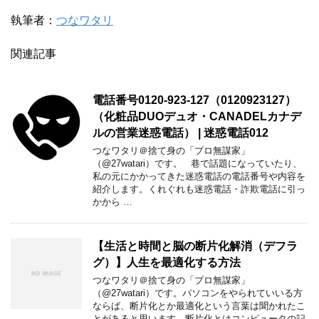
執筆者：
つなワタリ
関連記事
電話番号0120-923-127（0120923127）
（化粧品DUOデュオ・CANADELカナデ
ルの営業迷惑電話） | 迷惑電話012
つなワタリ＠捨て身の「プロ無謀家」
（@27watari）です。 巷で話題になっていたり、
私の元にかかってきた迷惑電話の電話番号や内容を
紹介します。くれぐれも迷惑電話・詐欺電話に引っ
かから …
【生活と時間と脳の断片化解消（デフラ
グ）】人生を最適化する方法
つなワタリ＠捨て身の「プロ無謀家」
（@27watari）です。パソコンをやられていいる方
ならば、断片化とか最適化という言葉は聞かれたこ
とがあると思います。断片化とはコンピュータの記