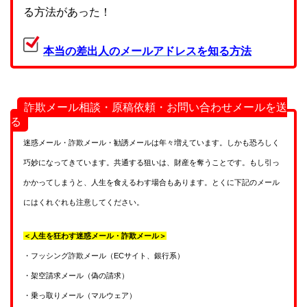
る方法があった！
本当の差出人のメールアドレスを知る方法
詐欺メール相談・原稿依頼・お問い合わせメールを送
る
迷惑メール・詐欺メール・勧誘メールは年々増えています。しかも恐ろしく
巧妙になってきています。共通する狙いは、財産を奪うことです。もし引っ
かかってしまうと、人生を食えるわす場合もあります。とくに下記のメール
にはくれぐれも注意してください。
＜人生を狂わす迷惑メール・詐欺メール＞
・フッシング詐欺メール（ECサイト、銀行系）
・架空請求メール（偽の請求）
・乗っ取りメール（マルウェア）