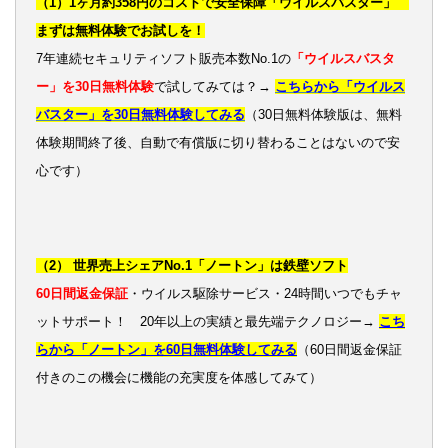
（1）1ヶ月約358円のコストで安全保障「ウイルスバスター」
まずは無料体験でお試しを！
7年連続セキュリティソフト販売本数No.1の
「ウイルスバスタ
ー」を30日無料体験
で試してみては？→
こちらから「ウイルス
バスター」を30日無料体験してみる
（30日無料体験版は、無料
体験期間終了後、自動で有償版に切り替わることはないので安
心です）
（2） 世界売上シェアNo.1「ノートン」は鉄壁ソフト
60日間返金保証
・ウイルス駆除サービス・24時間いつでもチャ
ットサポート！ 20年以上の実績と最先端テクノロジー→
こち
らから「ノートン」を60日無料体験してみる
（60日間返金保証
付きのこの機会に機能の充実度を体感してみて）