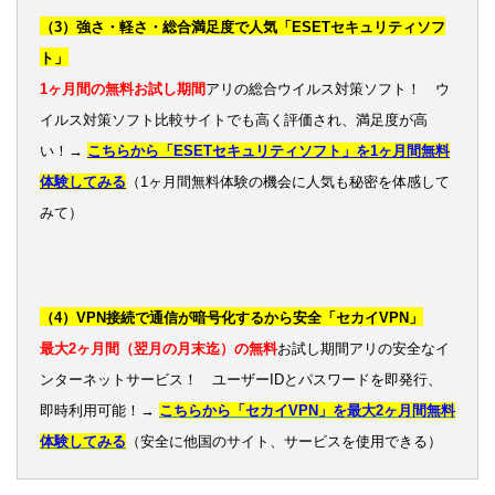
（3）強さ・軽さ・総合満足度で人気「ESETセキュリティソフ
ト」
1ヶ月間の無料お試し期間
アリの総合ウイルス対策ソフト！ ウ
イルス対策ソフト比較サイトでも高く評価され、満足度が高
い！→
こちらから「ESETセキュリティソフト」を1ヶ月間無料
体験してみる
（1ヶ月間無料体験の機会に人気も秘密を体感して
みて）
（4）VPN接続で通信が暗号化するから安全「セカイVPN」
最大2ヶ月間（翌月の月末迄）の無料
お試し期間アリの安全なイ
ンターネットサービス！ ユーザーIDとパスワードを即発行、
即時利用可能！→
こちらから「セカイVPN」を最大2ヶ月間無料
体験してみる
（安全に他国のサイト、サービスを使用できる）