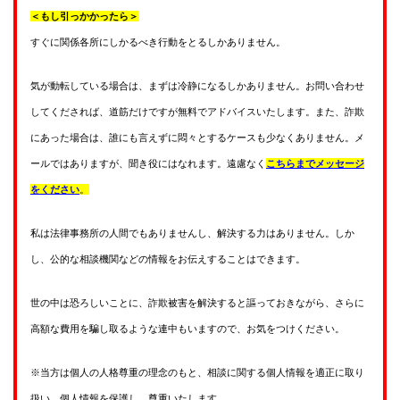
＜もし引っかかったら＞
すぐに関係各所にしかるべき行動をとるしかありません。
気が動転している場合は、まずは冷静になるしかありません。お問い合わせ
してくだされば、道筋だけですが無料でアドバイスいたします。また、詐欺
にあった場合は、誰にも言えずに悶々とするケースも少なくありません。メ
ールではありますが、聞き役にはなれます。遠慮なく
こちらまでメッセージ
をください
。
私は法律事務所の人間でもありませんし、解決する力はありません。しか
し、公的な相談機関などの情報をお伝えすることはできます。
世の中は恐ろしいことに、詐欺被害を解決すると謳っておきながら、さらに
高額な費用を騙し取るような連中もいますので、お気をつけください。
※当方は個人の人格尊重の理念のもと、相談に関する個人情報を適正に取り
扱い、個人情報を保護し、尊重いたします。