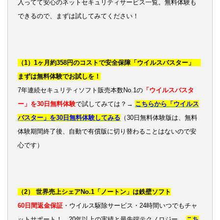
入ってて安心のネットセキュリティサービス一覧。無料体験も
できるので、まずは試してみてください！
（1）1ヶ月約358円のコストで安全保障「ウイルスバスター」
まずは無料体験でお試しを！
7年連続セキュリティソフト販売本数No.1の
「ウイルスバスタ
ー」を30日無料体験
で試してみては？→
こちらから「ウイルス
バスター」を30日無料体験してみる
（30日無料体験版は、無料
体験期間終了後、自動で有償版に切り替わることはないので安
心です）
（2） 世界売上シェアNo.1「ノートン」は鉄壁ソフト
60日間返金保証
・ウイルス駆除サービス・24時間いつでもチャ
ットサポート！ 20年以上の実績と最先端テクノロジー→
こち