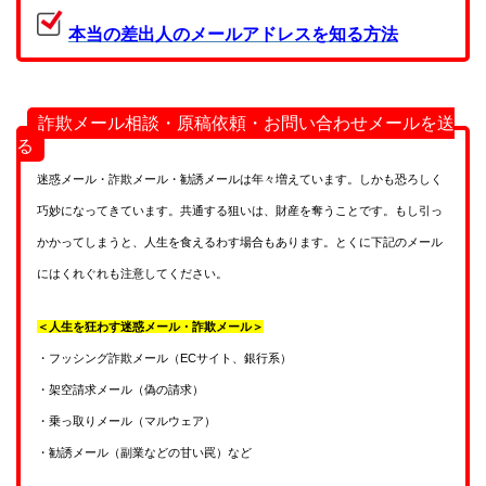
本当の差出人のメールアドレスを知る方法
詐欺メール相談・原稿依頼・お問い合わせメールを送
る
迷惑メール・詐欺メール・勧誘メールは年々増えています。しかも恐ろしく
巧妙になってきています。共通する狙いは、財産を奪うことです。もし引っ
かかってしまうと、人生を食えるわす場合もあります。とくに下記のメール
にはくれぐれも注意してください。
＜人生を狂わす迷惑メール・詐欺メール＞
・フッシング詐欺メール（ECサイト、銀行系）
・架空請求メール（偽の請求）
・乗っ取りメール（マルウェア）
・勧誘メール（副業などの甘い罠）など