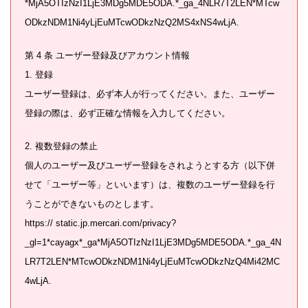
*MjA5OTIzNzI1LjE3MDg5MDE5ODA.*_ga_4NLR7T2LEN*MTcw
ODkzNDM1Ni4yLjEuMTcwODkzNzQ2MS4xNS4wLjA.
第 4 条 ユーザー登録及びアカウント情報
1. 登録
ユーザー登録は、必ず本人が行ってください。また、ユーザー
登録の際は、必ず正確な情報を入力してください。
2. 複数登録の禁止
個人のユーザー及びユーザー登録をされようとする方（以下併
せて「ユーザー等」といいます）は、複数のユーザー登録を行
うことができないものとします。
https:// static.jp.mercari.com/privacy?
_gl=1*cayagx*_ga*MjA5OTIzNzI1LjE3MDg5MDE5ODA.*_ga_4N
LR7T2LEN*MTcwODkzNDM1Ni4yLjEuMTcwODkzNzQ4Mi42MC
4wLjA.