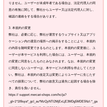
りません。ユーザーが未成年者である場合は、法定代理人の同
意の有無に関して、弊社からユーザー又は法定代理人に対し、
確認の連絡をする場合があります。
3. 本規約の変更
弊社は、必要に応じ、弊社が運営するウェブサイト又はアプリ
ケーション内の適宜の場所への掲示をすることにより、本規約
の内容を随時変更できるものとします。本規約の変更後に、ユ
ーザーが本サービスを利用した場合には、ユーザーは、本規約
の変更に同意をしたものとみなされます。なお、本規約の変更
に同意しないユーザーは、本サービスの利用を停止してくださ
い。弊社は、本規約の改定又は変更によりユーザーに生じたす
べての損害について、弊社の故意又は過失に起因する場合を除
き、責任を負いません。
https:// support.mercari-shops.com/hc/ja?
_gl=1*1ll9uya*_gcl_au*MzQyNTI2MjExLjE3MDg5MDE5NzI.*_ga