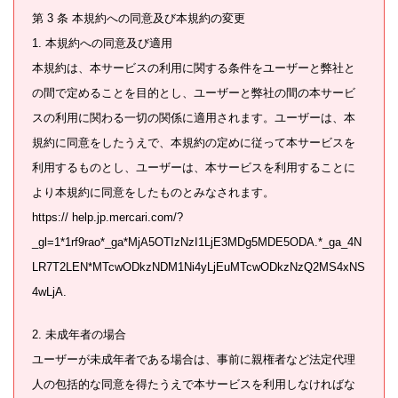
第 3 条 本規約への同意及び本規約の変更
1. 本規約への同意及び適用
本規約は、本サービスの利用に関する条件をユーザーと弊社と
の間で定めることを目的とし、ユーザーと弊社の間の本サービ
スの利用に関わる一切の関係に適用されます。ユーザーは、本
規約に同意をしたうえで、本規約の定めに従って本サービスを
利用するものとし、ユーザーは、本サービスを利用することに
より本規約に同意をしたものとみなされます。
https:// help.jp.mercari.com/?
_gl=1*1rf9rao*_ga*MjA5OTIzNzI1LjE3MDg5MDE5ODA.*_ga_4N
LR7T2LEN*MTcwODkzNDM1Ni4yLjEuMTcwODkzNzQ2MS4xNS
4wLjA.
2. 未成年者の場合
ユーザーが未成年者である場合は、事前に親権者など法定代理
人の包括的な同意を得たうえで本サービスを利用しなければな