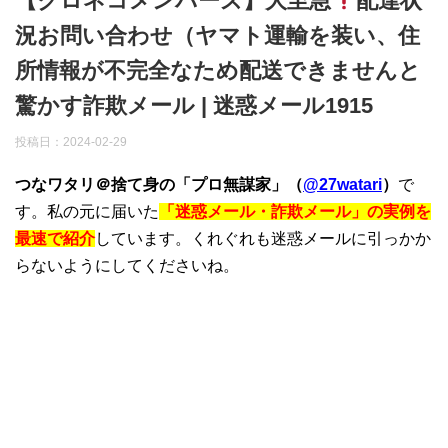
【クロネコメンバーズ】大至急
配達状
況お問い合わせ（ヤマト運輸を装い、住
所情報が不完全なため配送できませんと
驚かす詐欺メール | 迷惑メール1915
投稿日：
2024-02-29
つなワタリ＠捨て身の「プロ無謀家」（
@27watari
）
で
す。私の元に届いた
「迷惑メール・詐欺メール」の実例を
最速で紹介
しています。くれぐれも迷惑メールに引っかか
らないようにしてくださいね。