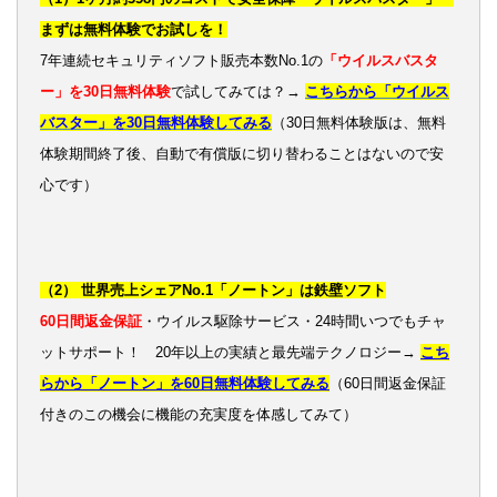
まずは無料体験でお試しを！
7年連続セキュリティソフト販売本数No.1の
「ウイルスバスタ
ー」を30日無料体験
で試してみては？→
こちらから「ウイルス
バスター」を30日無料体験してみる
（30日無料体験版は、無料
体験期間終了後、自動で有償版に切り替わることはないので安
心です）
（2） 世界売上シェアNo.1「ノートン」は鉄壁ソフト
60日間返金保証
・ウイルス駆除サービス・24時間いつでもチャ
ットサポート！ 20年以上の実績と最先端テクノロジー→
こち
らから「ノートン」を60日無料体験してみる
（60日間返金保証
付きのこの機会に機能の充実度を体感してみて）