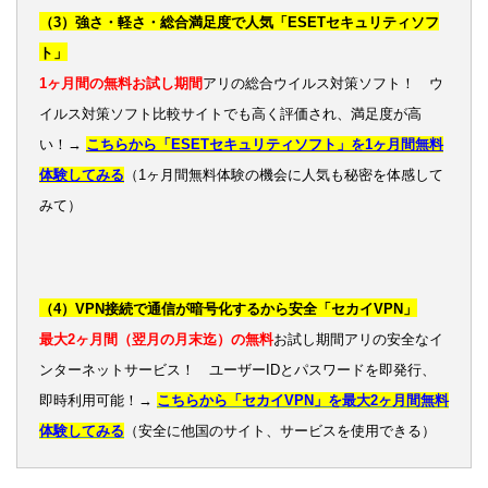
（3）強さ・軽さ・総合満足度で人気「ESETセキュリティソフ
ト」
1ヶ月間の無料お試し期間
アリの総合ウイルス対策ソフト！ ウ
イルス対策ソフト比較サイトでも高く評価され、満足度が高
い！→
こちらから「ESETセキュリティソフト」を1ヶ月間無料
体験してみる
（1ヶ月間無料体験の機会に人気も秘密を体感して
みて）
（4）VPN接続で通信が暗号化するから安全「セカイVPN」
最大2ヶ月間（翌月の月末迄）の無料
お試し期間アリの安全なイ
ンターネットサービス！ ユーザーIDとパスワードを即発行、
即時利用可能！→
こちらから「セカイVPN」を最大2ヶ月間無料
体験してみる
（安全に他国のサイト、サービスを使用できる）