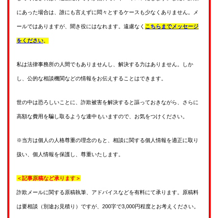
にあった場合は、誰にも言えずに悶々とするケースも少なくありません。メ
ールではありますが、聞き役にはなれます。遠慮なく
こちらまでメッセージ
をください
。
私は法律事務所の人間でもありませんし、解決する力はありません。しか
し、公的な相談機関などの情報をお伝えすることはできます。
世の中は恐ろしいことに、詐欺被害を解決すると謳っておきながら、さらに
高額な費用を騙し取るような連中もいますので、お気をつけください。
※当方は個人の人格尊重の理念のもと、相談に関する個人情報を適正に取り
扱い、個人情報を保護し、尊重いたします。
＜記事原稿など承ります＞
詐欺メールに関する原稿執筆、アドバイスなどを有料にて承ります。原稿料
は要相談（別途お見積り）ですが、200字で3,000円程度とお考えください。