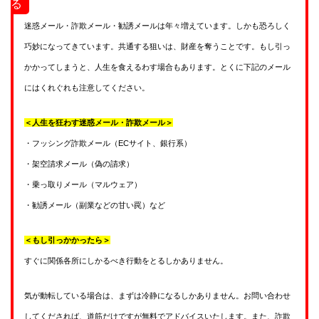
る
迷惑メール・詐欺メール・勧誘メールは年々増えています。しかも恐ろしく
巧妙になってきています。共通する狙いは、財産を奪うことです。もし引っ
かかってしまうと、人生を食えるわす場合もあります。とくに下記のメール
にはくれぐれも注意してください。
＜人生を狂わす迷惑メール・詐欺メール＞
・フッシング詐欺メール（ECサイト、銀行系）
・架空請求メール（偽の請求）
・乗っ取りメール（マルウェア）
・勧誘メール（副業などの甘い罠）など
＜もし引っかかったら＞
すぐに関係各所にしかるべき行動をとるしかありません。
気が動転している場合は、まずは冷静になるしかありません。お問い合わせ
してくだされば、道筋だけですが無料でアドバイスいたします。また、詐欺