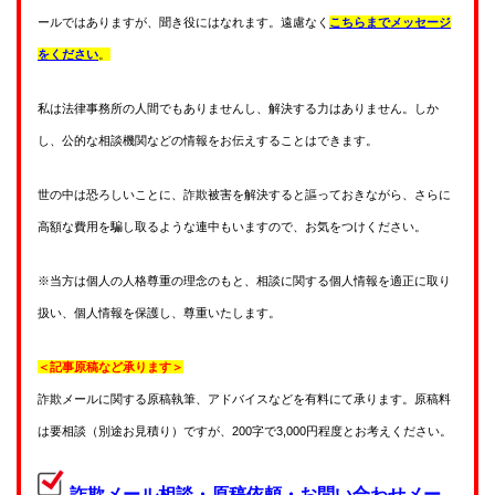
ールではありますが、聞き役にはなれます。遠慮なく
こちらまでメッセージ
をください
。
私は法律事務所の人間でもありませんし、解決する力はありません。しか
し、公的な相談機関などの情報をお伝えすることはできます。
世の中は恐ろしいことに、詐欺被害を解決すると謳っておきながら、さらに
高額な費用を騙し取るような連中もいますので、お気をつけください。
※当方は個人の人格尊重の理念のもと、相談に関する個人情報を適正に取り
扱い、個人情報を保護し、尊重いたします。
＜記事原稿など承ります＞
詐欺メールに関する原稿執筆、アドバイスなどを有料にて承ります。原稿料
は要相談（別途お見積り）ですが、200字で3,000円程度とお考えください。
詐欺メール相談・原稿依頼・お問い合わせメー