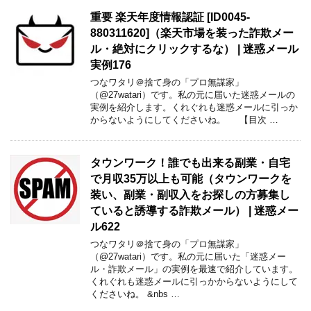
重要 楽天年度情報認証 [ID0045-
880311620]（楽天市場を装った詐欺メー
ル・絶対にクリックするな） | 迷惑メール
実例176
つなワタリ＠捨て身の「プロ無謀家」
（@27watari）です。私の元に届いた迷惑メールの
実例を紹介します。くれぐれも迷惑メールに引っか
からないようにしてくださいね。 【目次 …
タウンワーク！誰でも出来る副業・自宅
で月収35万以上も可能（タウンワークを
装い、副業・副収入をお探しの方募集し
ていると誘導する詐欺メール） | 迷惑メー
ル622
つなワタリ＠捨て身の「プロ無謀家」
（@27watari）です。私の元に届いた「迷惑メー
ル・詐欺メール」の実例を最速で紹介しています。
くれぐれも迷惑メールに引っかからないようにして
くださいね。 &nbs …