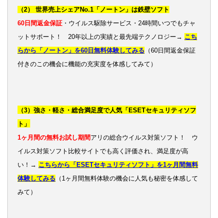
（2） 世界売上シェアNo.1「ノートン」は鉄壁ソフト
60日間返金保証
・ウイルス駆除サービス・24時間いつでもチャ
ットサポート！ 20年以上の実績と最先端テクノロジー→
こち
らから「ノートン」を60日無料体験してみる
（60日間返金保証
付きのこの機会に機能の充実度を体感してみて）
（3）強さ・軽さ・総合満足度で人気「ESETセキュリティソフ
ト」
1ヶ月間の無料お試し期間
アリの総合ウイルス対策ソフト！ ウ
イルス対策ソフト比較サイトでも高く評価され、満足度が高
い！→
こちらから「ESETセキュリティソフト」を1ヶ月間無料
体験してみる
（1ヶ月間無料体験の機会に人気も秘密を体感して
みて）