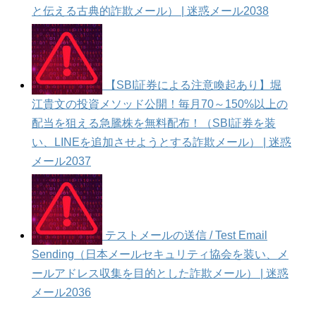
と伝える古典的詐欺メール） | 迷惑メール2038
【SBI証券による注意喚起あり】堀
江貴文の投資メソッド公開！毎月70～150%以上の
配当を狙える急騰株を無料配布！（SBI証券を装
い、LINEを追加させようとする詐欺メール） | 迷惑
メール2037
テストメールの送信 / Test Email
Sending（日本メールセキュリティ協会を装い、メ
ールアドレス収集を目的とした詐欺メール） | 迷惑
メール2036