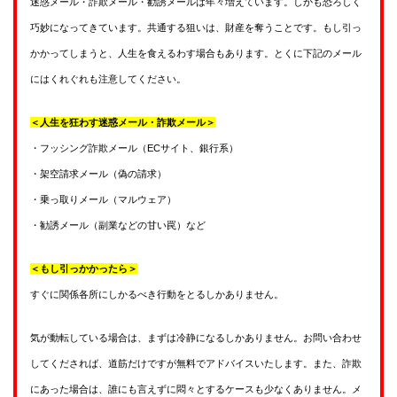
迷惑メール・詐欺メール・勧誘メールは年々増えています。しかも恐ろしく
巧妙になってきています。共通する狙いは、財産を奪うことです。もし引っ
かかってしまうと、人生を食えるわす場合もあります。とくに下記のメール
にはくれぐれも注意してください。
＜人生を狂わす迷惑メール・詐欺メール＞
・フッシング詐欺メール（ECサイト、銀行系）
・架空請求メール（偽の請求）
・乗っ取りメール（マルウェア）
・勧誘メール（副業などの甘い罠）など
＜もし引っかかったら＞
すぐに関係各所にしかるべき行動をとるしかありません。
気が動転している場合は、まずは冷静になるしかありません。お問い合わせ
してくだされば、道筋だけですが無料でアドバイスいたします。また、詐欺
にあった場合は、誰にも言えずに悶々とするケースも少なくありません。メ