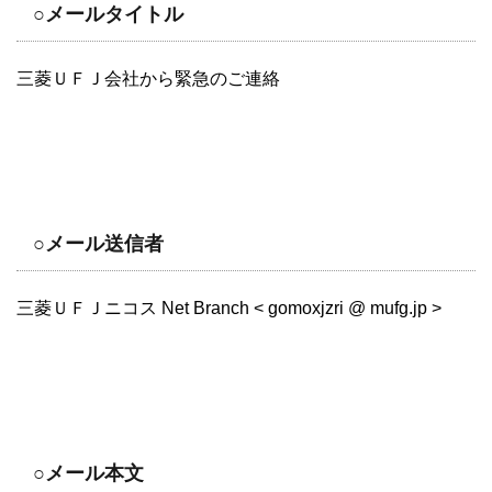
○メールタイトル
三菱ＵＦＪ会社から緊急のご連絡
○メール送信者
三菱ＵＦＪニコス Net Branch < gomoxjzri @ mufg.jp >
○メール本文