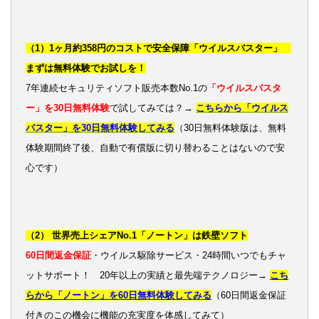
（1）1ヶ月約358円のコストで安全保障「ウイルスバスター」
まずは無料体験でお試しを！
7年連続セキュリティソフト販売本数No.1の
「ウイルスバスタ
ー」を30日無料体験
で試してみては？→
こちらから「ウイルス
バスター」を30日無料体験してみる
（30日無料体験版は、無料
体験期間終了後、自動で有償版に切り替わることはないので安
心です）
（2） 世界売上シェアNo.1「ノートン」は鉄壁ソフト
60日間返金保証
・ウイルス駆除サービス・24時間いつでもチャ
ットサポート！ 20年以上の実績と最先端テクノロジー→
こち
らから「ノートン」を60日無料体験してみる
（60日間返金保証
付きのこの機会に機能の充実度を体感してみて）