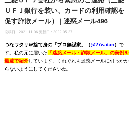
三菱ＵＦＪ会社から緊急のご連絡（三菱
ＵＦＪ銀行を装い、カードの利用確認を
促す詐欺メール） | 迷惑メール496
投稿日：2021-11-06 更新日：
2022-05-27
つなワタリ＠捨て身の「プロ無謀家」（
@27watari
）
で
す。私の元に届いた
「迷惑メール・詐欺メール」の実例を
最速で紹介
しています。くれぐれも迷惑メールに引っかか
らないようにしてくださいね。