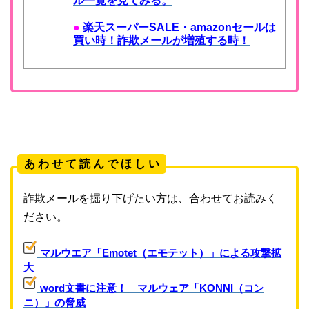
ル一覧を見てみる。
●
楽天スーパーSALE・amazonセールは
買い時！詐欺メールが増殖する時！
あ わ せ て 読 ん で ほ し い
詐欺メールを掘り下げたい方は、合わせてお読みく
ださい。
マルウエア「Emotet（エモテット）」による攻撃拡
大
word文書に注意！ マルウェア「KONNI（コン
ニ）」の脅威