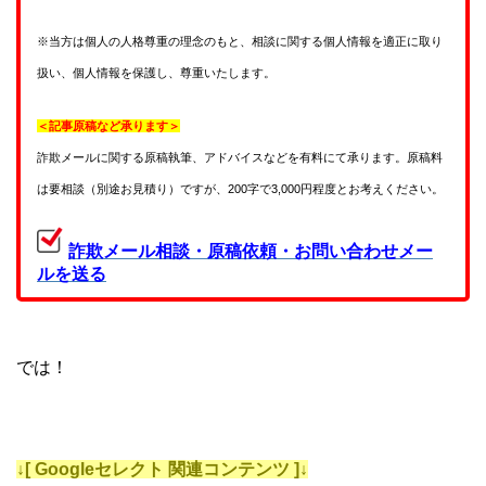
※当方は個人の人格尊重の理念のもと、相談に関する個人情報を適正に取り
扱い、個人情報を保護し、尊重いたします。
＜記事原稿など承ります＞
詐欺メールに関する原稿執筆、アドバイスなどを有料にて承ります。原稿料
は要相談（別途お見積り）ですが、200字で3,000円程度とお考えください。
詐欺メール相談・原稿依頼・お問い合わせメー
ルを送る
では！
↓[ Googleセレクト 関連コンテンツ ]↓