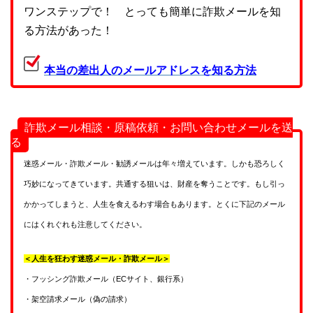
ワンステップで！ とっても簡単に詐欺メールを知
る方法があった！
本当の差出人のメールアドレスを知る方法
詐欺メール相談・原稿依頼・お問い合わせメールを送
る
迷惑メール・詐欺メール・勧誘メールは年々増えています。しかも恐ろしく
巧妙になってきています。共通する狙いは、財産を奪うことです。もし引っ
かかってしまうと、人生を食えるわす場合もあります。とくに下記のメール
にはくれぐれも注意してください。
＜人生を狂わす迷惑メール・詐欺メール＞
・フッシング詐欺メール（ECサイト、銀行系）
・架空請求メール（偽の請求）