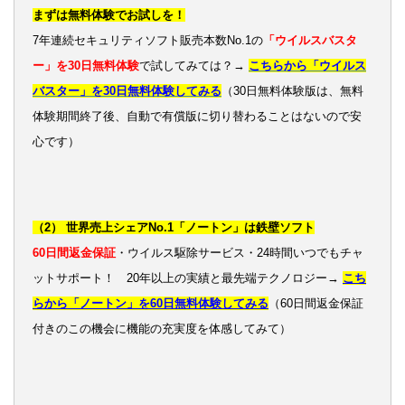
まずは無料体験でお試しを！
7年連続セキュリティソフト販売本数No.1の
「ウイルスバスタ
ー」を30日無料体験
で試してみては？→
こちらから「ウイルス
バスター」を30日無料体験してみる
（30日無料体験版は、無料
体験期間終了後、自動で有償版に切り替わることはないので安
心です）
（2） 世界売上シェアNo.1「ノートン」は鉄壁ソフト
60日間返金保証
・ウイルス駆除サービス・24時間いつでもチャ
ットサポート！ 20年以上の実績と最先端テクノロジー→
こち
らから「ノートン」を60日無料体験してみる
（60日間返金保証
付きのこの機会に機能の充実度を体感してみて）