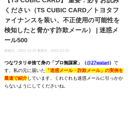
【TS CUBIC CARD】 重要：必ずお読み
ください（TS CUBIC CARD／トヨタフ
ァイナンスを装い、不正使用の可能性を
検知したと脅かす詐欺メール） | 迷惑メ
ール500
投稿日：2021-11-10 更新日：
2021-12-25
つなワタリ＠捨て身の「プロ無謀家」（
@27watari
）
で
す。私の元に届いた
「迷惑メール・詐欺メール」の実例を
最速で紹介
しています。くれぐれも迷惑メールに引っかか
らないようにしてくださいね。