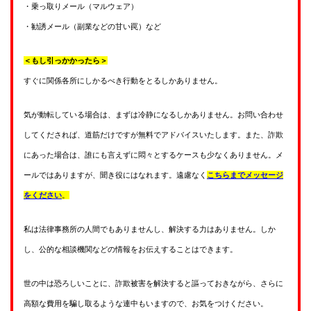
・乗っ取りメール（マルウェア）
・勧誘メール（副業などの甘い罠）など
＜もし引っかかったら＞
すぐに関係各所にしかるべき行動をとるしかありません。
気が動転している場合は、まずは冷静になるしかありません。お問い合わせ
してくだされば、道筋だけですが無料でアドバイスいたします。また、詐欺
にあった場合は、誰にも言えずに悶々とするケースも少なくありません。メ
ールではありますが、聞き役にはなれます。遠慮なく
こちらまでメッセージ
をください
。
私は法律事務所の人間でもありませんし、解決する力はありません。しか
し、公的な相談機関などの情報をお伝えすることはできます。
世の中は恐ろしいことに、詐欺被害を解決すると謳っておきながら、さらに
高額な費用を騙し取るような連中もいますので、お気をつけください。