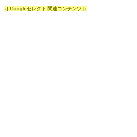
↓[ Googleセレクト 関連コンテンツ ]↓