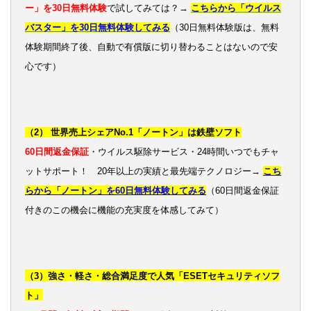
ー」を30日無料体験
で試してみては？→
こちらから「ウイルス
バスター」を30日無料体験してみる
（30日無料体験版は、無料
体験期間終了後、自動で有償版に切り替わることはないので安
心です）
（2） 世界売上シェアNo.1「ノートン」は鉄壁ソフト
60日間返金保証
・ウイルス駆除サービス・24時間いつでもチャ
ットサポート！ 20年以上の実績と最先端テクノロジー→
こち
らから「ノートン」を60日無料体験してみる
（60日間返金保証
付きのこの機会に機能の充実度を体感してみて）
（3）強さ・軽さ・総合満足度で人気「ESETセキュリティソフ
ト」