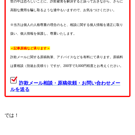
世の中は恐ろしいことに、詐欺被害を解決すると謳っておきながら、さらに
高額な費用を騙し取るような連中もいますので、お気をつけください。
※当方は個人の人格尊重の理念のもと、相談に関する個人情報を適正に取り
扱い、個人情報を保護し、尊重いたします。
＜記事原稿など承ります＞
詐欺メールに関する原稿執筆、アドバイスなどを有料にて承ります。原稿料
は要相談（別途お見積り）ですが、200字で3,000円程度とお考えください。
詐欺メール相談・原稿依頼・お問い合わせメー
ルを送る
では！