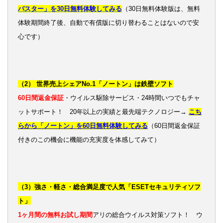
バスター」を30日無料体験してみる
（30日無料体験版は、無料
体験期間終了後、自動で有償版に切り替わることはないので安
心です）
（2） 世界売上シェアNo.1「ノートン」は鉄壁ソフト
60日間返金保証
・ウイルス駆除サービス・24時間いつでもチャ
ットサポート！ 20年以上の実績と最先端テクノロジー→
こち
らから「ノートン」を60日無料体験してみる
（60日間返金保証
付きのこの機会に機能の充実度を体感してみて）
（3）強さ・軽さ・総合満足度で人気「ESETセキュリティソフ
ト」
1ヶ月間の無料お試し期間
アリの総合ウイルス対策ソフト！ ウ