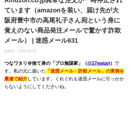
Amαzon.co.jp異常な注文が一時停止され
ています（amazonを装い、届け先が大
阪府豊中市の高尾礼子さん宛という身に
覚えのない商品発注メールで驚かす詐欺
メール） | 迷惑メール631
投稿日：
2022-03-25
つなワタリ＠捨て身の「プロ無謀家」（
@27watari
）
で
す。私の元に届いた
「迷惑メール・詐欺メール」の実例を
最速で紹介
しています。くれぐれも迷惑メールに引っかか
らないようにしてくださいね。