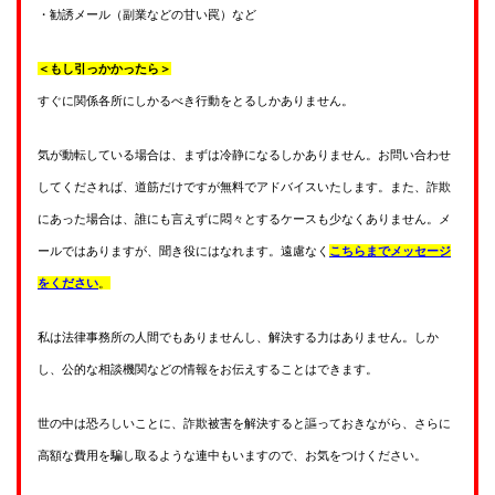
・勧誘メール（副業などの甘い罠）など
＜もし引っかかったら＞
すぐに関係各所にしかるべき行動をとるしかありません。
気が動転している場合は、まずは冷静になるしかありません。お問い合わせ
してくだされば、道筋だけですが無料でアドバイスいたします。また、詐欺
にあった場合は、誰にも言えずに悶々とするケースも少なくありません。メ
ールではありますが、聞き役にはなれます。遠慮なく
こちらまでメッセージ
をください
。
私は法律事務所の人間でもありませんし、解決する力はありません。しか
し、公的な相談機関などの情報をお伝えすることはできます。
世の中は恐ろしいことに、詐欺被害を解決すると謳っておきながら、さらに
高額な費用を騙し取るような連中もいますので、お気をつけください。