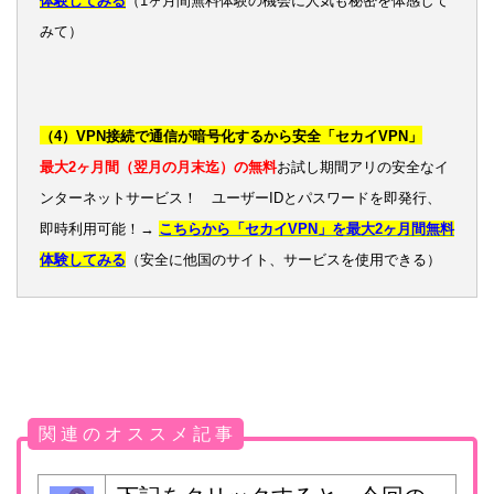
体験してみる
（1ヶ月間無料体験の機会に人気も秘密を体感して
みて）
（4）VPN接続で通信が暗号化するから安全「セカイVPN」
最大2ヶ月間（翌月の月末迄）の無料
お試し期間アリの安全なイ
ンターネットサービス！ ユーザーIDとパスワードを即発行、
即時利用可能！→
こちらから「セカイVPN」を最大2ヶ月間無料
体験してみる
（安全に他国のサイト、サービスを使用できる）
関 連 の オ ス ス メ 記 事