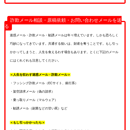
詐欺メール相談・原稿依頼・お問い合わせメールを送
る
迷惑メール・詐欺メール・勧誘メールは年々増えています。しかも恐ろしく
巧妙になってきています。共通する狙いは、財産を奪うことです。もし引っ
かかってしまうと、人生を食えるわす場合もあります。とくに下記のメール
にはくれぐれも注意してください。
＜人生を狂わす迷惑メール・詐欺メール＞
・フッシング詐欺メール（ECサイト、銀行系）
・架空請求メール（偽の請求）
・乗っ取りメール（マルウェア）
・勧誘メール（副業などの甘い罠）など
＜もし引っかかったら＞