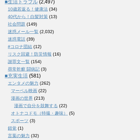
■生活トラブル
(2,497)
10歳若返る！健康法
(34)
40代から！白髪対策
(13)
社会問題
(149)
迷惑メール一覧
(2,032)
迷惑電話
(39)
#コロナ団結
(12)
リスク回避！防災情報
(16)
謝罪文一覧
(154)
尋常乾癬 闘病記
(3)
■充実生活
(581)
エンタメの魅力
(262)
マーベル映画
(22)
漫画の世界
(213)
漫画で自分を鼓舞する
(22)
オトナコドモ（特撮・趣味）
(5)
スポーツ
(3)
錯覚
(1)
言葉の魅力
(32)