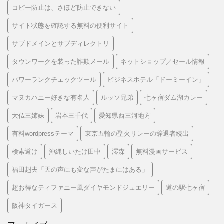
コピー防止は、さほど防止できない
サイト状態を確認する無料の便利サイト
サブドメインとサブディレクトリ
タウンワークを装った詐欺メール
ネットショップ／セール情報
パワーランクチェックツール
ビジネスホテル「ドーミーイン」
マヌカハニー好きな有名人
ルッソ兄弟
七ヶ宿ダム湖カレー
大仏三姉妹
岩本三千代
愛知県西三河地方
有料wordpressテーマ
東京五輪の聖火リレーの辞退者続出
検索避け
沖縄しいたけ田中
澪森
無料漫画サービス
福田赳夫「天の声にも変な声がたまにはある」
超お得なティファニー風ダイヤモンドジュエリー
道の駅七ヶ宿
阪神タイガース