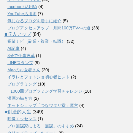
facebook活用術
(4)
YouTube活用術
(7)
気になるブログを勝手に紹介
(5)
ブログアクセスアップ！月間100万PVへの道
(38)
■収入アップ
(84)
福業ナビ（副業・複業・転職）
(32)
AI記事
(4)
3分で仕事改革
(1)
LINEスタンプ
(9)
Macのお医者さん
(20)
イラレとフォトショ初心者ヒント
(2)
プログラミング
(10)
1000回プログラミング学習チャレンジ
(10)
漫画の描き方
(2)
ネットショップ「つなワタリ堂」運営
(4)
■創造的人生
(349)
映像エッセンス
(1)
プロ無謀家による「無謀」のすすめ
(24)
クリエイティブ・ツイート
(8)