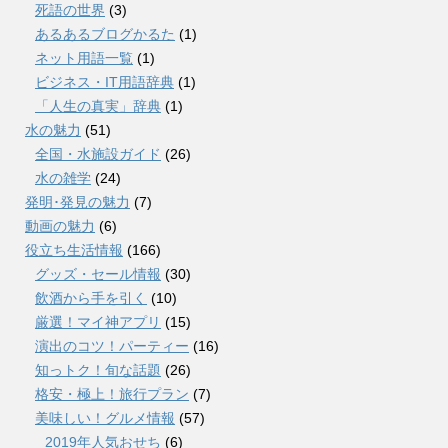
死語の世界
(3)
あるあるブログかるた
(1)
ネット用語一覧
(1)
ビジネス・IT用語辞典
(1)
「人生の真実」辞典
(1)
水の魅力
(51)
全国・水施設ガイド
(26)
水の雑学
(24)
発明･発見の魅力
(7)
動画の魅力
(6)
役立ち生活情報
(166)
グッズ・セール情報
(30)
飲酒から手を引く
(10)
厳選！マイ神アプリ
(15)
演出のコツ！パーティー
(16)
知っトク！旬な話題
(26)
格安・極上！旅行プラン
(7)
美味しい！グルメ情報
(57)
2019年人気おせち
(6)