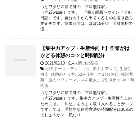
つなワタリ＠捨て身の「プロ無謀家」
（@27watari）です。 「書く瞑想〜マインドフル
日記」です。自分の中から出てくるものを書き散ら
す企画です。制限時間は、ほぼ15分!? 問答無用で
没 …
【集中力アップ・生産性向上】作業がは
かどる休憩のコツと時間配分
2021/02/13
-
人間力の発揮
ポモドーロ・テクニック
,
集中力アップ
,
生産性
向上
,
休憩のとり方
,
52分仕事して17分休む
,
樺沢紫
苑「脳のパフォーマンスを最大まで引き出す 神・時
間術」
つなワタリ＠捨て身の「プロ無謀家」
（@27watari）です。集中力アップ・生産性向上の
ためには、「休憩」をうまく取り入れることがコツ
です。では、理想的な休憩方法や時間配分はあるの
でしょうか？ 私なり …