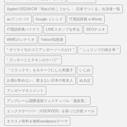
Appleの2021年CM「Macの向こうから － 日本でつくる」出演者一覧
auブックパス
Google トレンド
IT用語辞典 e-Words
IT用語辞典バイナリ
LINEスタンプを作る
SEOチェキ
WWEのシナリオ
Yahoo!知恵袋
“ サツマイモのコリアンダーソースがけ ”
“ シュリンプの焼き串 ”
“ ズッキーニとチキンのケバブ ”
「リラックマ」をモチーフにした和菓子
いじめ
お酒が飲めない、飲まない日本の有名人
ぬるぽ
アンガーマネジメント
アングレーム国際漫画フェスティバル「遺産賞」
エックスサーバー（XSERVER）を装った詐欺メール
オススメ有料＆無料wordpressテーマ