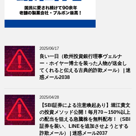
2025/06/17
良い一日（欧州投資銀行理事ヴェルナ
ー・ホイヤー博士を装った人物が送金し
てくれると伝える古典的詐欺メール） | 迷
惑メール2038
2025/04/28
【SBI証券による注意喚起あり】堀江貴文
の投資メソッド公開！毎月70～150%以上
の配当を狙える急騰株を無料配布！（SBI
証券を装い、LINEを追加させようとする
詐欺メール） | 迷惑メール2037