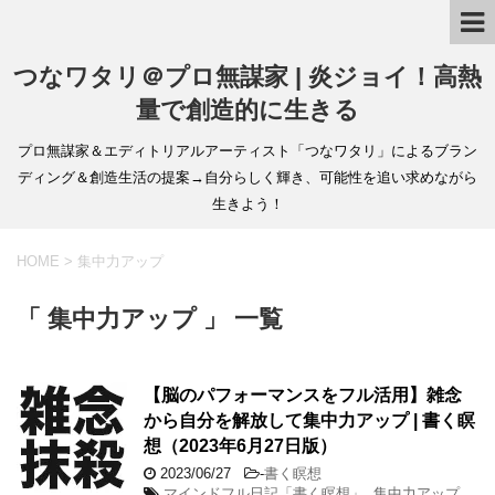
つなワタリ＠プロ無謀家 | 炎ジョイ！高熱
量で創造的に生きる
プロ無謀家＆エディトリアルアーティスト「つなワタリ」によるブラン
ディング＆創造生活の提案→自分らしく輝き、可能性を追い求めながら
生きよう！
HOME
>
集中力アップ
「 集中力アップ 」 一覧
【脳のパフォーマンスをフル活用】雑念
から自分を解放して集中力アップ | 書く瞑
想（2023年6月27日版）
2023/06/27
-
書く瞑想
マインドフル日記「書く瞑想」
,
集中力アップ