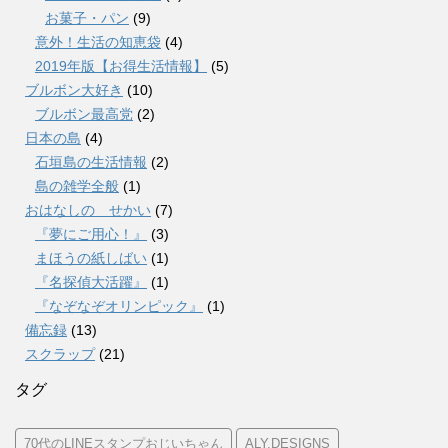
お菓子・パン
(9)
意外！生活の知恵袋
(4)
2019年版【お得生活情報】
(5)
ブルボン大好き
(10)
ブルボン最高党
(2)
日本の島
(4)
石垣島の生活情報
(2)
島の雑学全般
(1)
おはなしの せかい
(7)
『夢にご用心！』
(3)
まほうの紙しばい
(1)
『名探偵大活躍』
(1)
『なぞなぞオリンピック』
(1)
備忘録
(13)
スクラップ
(21)
タグ
70代のLINEスタンプおじいちゃん
ALY.DESIGNS