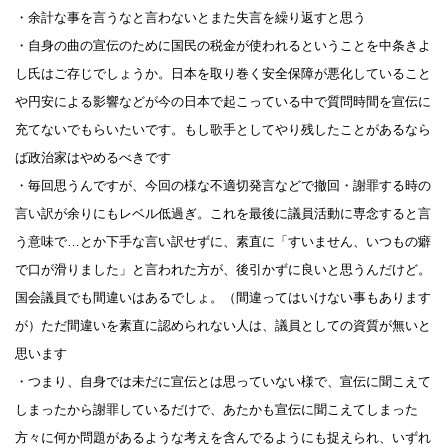
・余計な事を言うなと言わないとまた失言を繰り返すと思う
・自身の曲の宣伝のために国民の税金が使われるということを中条きよ
し氏はご存じでしょうか。日本を取り巻く安全保障が悪化していること
や円安による影響などが今の日本で起こっている中で質問時間を宣伝に
充てないでもらいたいです。もし歌手としてやり残したことがあるなら
ば政治家はやめるべきです
・毎回思うんですが、今回の様な不適切発言などで撤回・謝罪する時の
言い訳が余りにもレベル低過ぎ。これを最後に議員活動に専念すると言
う意味で…とか下手な言い訳せずに、素直に「すいません、いつもの癖
で口が滑りました」と言われた方が、後引かずに良いと思うんだけど。
国会議員でも間違いはあるでしょ。（間違ってはいけない事もあります
が）ただ間違いを素直に認められない人は、議員としての資質が無いと
思います
・つまり、自身では未だに宣伝とは思っていない様で、宣伝に聞こえて
しまったから謝罪しているだけで、あたかも宣伝に聞こえてしまった
方々に何か問題があるような考えを含んでるようにも捉えられ、いずれ