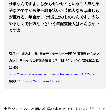
仕事なんですよ。しかもセンセイというご大層な身
分なのですから第一線を退いた芸能人ならば誰しも
が憧れる。年金か、それ以上のものなんです。うら
やましくて仕方ないという年配芸能人はわんさかい
ますよ。
引用：中条きよし氏“国会ディナーショーPR”が芸能界から総ス
カン！ そもそもなぜ国会議員に？（日刊ゲンダイ／2022/11/21
13:40）
https://www.nikkan-gendai.com/articles/view/geino/314757/2
魚拓URL：
https://archive.md/YdYzh
実際のところ、今回の出馬は中条きよし氏から打診したと