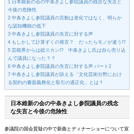
1
日本維新の会の中条きよし参院議員の残念な失言と
今後の危険性
2
中条きよし参院議員の言動は老化ではなく、明らか
な認知機能の低下
3
中条きよし参院議員の失言に対する声
4
もしかして計算ずくの発言？ だったらモノが違う!?
5
芸能界からは総スカン!? 中条きよし氏は自ら売り込
んで議員になった？？
6
中条きよし参院議員の失言に対する声 パート2
7
中条きよし参院議員が訴える「文化芸術分野におけ
る契約の書面義務化と取引の適正化」とは？
日本維新の会の中条きよし参院議員の残念
な失言と今後の危険性
参議院の国会質疑の中で新曲とディナーショーについて宣