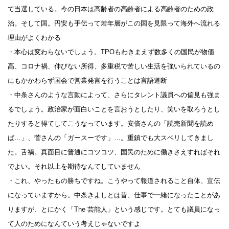
て当選している。今の日本は高齢者の高齢者による高齢者のための政
治。そして国。円安も手伝って若年層がこの国を見限って海外へ流れる
理由がよくわかる
・本心は変わらないでしょう。TPOもわきまえず数多くの国民が物価
高、コロナ禍、伸びない所得、多重税で苦しい生活を強いられているの
にもかかわらず国会で営業発言を行うことは言語道断
・中条さんのような言動によって、さらにタレント議員への偏見も強ま
るでしょう。政治家が面白いことを言おうとしたり、笑いを取ろうとし
たりすると得てしてこうなっています。安倍さんの「読売新聞を読め
ば…」、菅さんの「ガースーです」…。重鎮でも大スベリしてきまし
た。舌禍。真面目に普通にコツコツ、国民のために働きさえすればそれ
でよい。それ以上を期待なんてしていません
・これ、やったもの勝ちですね。こうやって報道されること自体、宣伝
になっていますから。中条きよしとは昔、仕事で一緒になったことがあ
りますが、とにかく「The 芸能人」という感じです。とても議員になっ
て人のためになんていう考えじゃないですよ