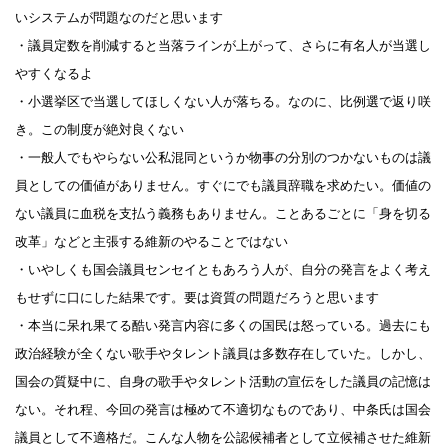
いシステムが問題なのだと思います
・議員定数を削減すると当落ラインが上がって、さらに有名人が当選し
やすくなるよ
・小選挙区で当選してほしくない人が落ちる。なのに、比例選で返り咲
き。この制度が絶対良くない
・一般人でもやらない公私混同というか物事の分別のつかないものは議
員としての価値がありません。すぐにでも議員辞職を求めたい。価値の
ない議員に血税を支払う義務もありません。ことあるごとに「身を切る
改革」などと主張する維新のやることではない
・いやしくも国会議員センセイともあろう人が、自分の発言をよく考え
もせずに口にした結果です。要は資質の問題だろうと思います
・本当に呆れ果てる酷い発言内容に多くの国民は怒っている。過去にも
政治経験が全くない歌手やタレント議員は多数存在していた。しかし、
国会の質疑中に、自身の歌手やタレント活動の宣伝をした議員の記憶は
ない。それ程、今回の発言は極めて不適切なものであり、中条氏は国会
議員として不適格だ。こんな人物を公認候補者として立候補させた維新