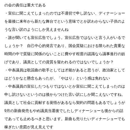
の会の責任は重大である
・宣伝に聞こえてしまったのでは不適切で申し訳ない、ディナーショー
を最後に来年から新たな舞台でという意味でとか訳わからない子供のよ
うな言い訳のようにしか見えませんね
・誰が聞いても宣伝広告でしょう。宣伝広告ではないと言う人がいるで
しょうか？ 自己中心的発言であり、国会質疑における限られた貴重な
時間の中で質疑に関係のないことに費やす程度の認識なら議事進行の妨
げであり、議員としての資質を疑われるのではないでしょうか？
・中条議員は歌謡曲の歌手としては才能があると思うが、政治家として
はどうかなと懸念もあったが、「やはり」という感は免れない
・中条議員の宣伝したつもりではないとか宣伝に聞こえてしまったのは
申し訳けないというのは後からつけた言い訳にしか聞こえないですね。
議員として社会に貢献する覚悟があるなら契約の問題もあるでしょうが
9月の新曲発売もやめ議員当選後でしたしディナーショーも後からの話
であっても止めるべきと思います。新曲も売りたいディナーショーでも
稼ぎたい意図が見え見えです