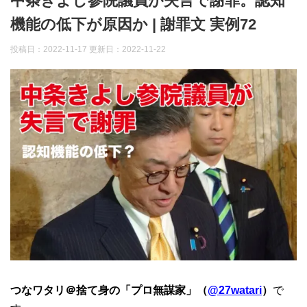
中条きよし参院議員が失言で謝罪。認知
機能の低下が原因か | 謝罪文 実例72
投稿日：2022-11-17 更新日：
2022-11-22
つなワタリ＠捨て身の「プロ無謀家」（
@27watari
）
で