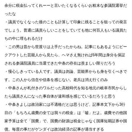
余分に税金払ってくれーーと言いたくなるくらいお粗末な参議院選挙だ
ったな
・議員でなくなった後のことも計算して印象に残ることを狙っての発言
でしょう。普通に議員らしいことをしていても他に何百人もいる議員た
ちの中に埋もれるだけ
・この男は昔から世渡りは上手だったからね。記事にもあるようにピー
クアウトした芸能人から見たら、ヘマさえ無ければ6年間は身分を保証
される参議院議員に当選できた中条の存在は羨ましい限りだろう
・慢心しきっている人です。議員は勿論、芸能界からも身を引くべきで
す。この人から信念や信条を感じない。老兵は消え行くのみ
・中条さんが札付きのワルだった高校時代を知る地元の岐阜市民からし
たら議員さんになった事自体が違和感を感じているだろうと思う
・中条きよしは政治家には不適格だとは思うけど、記事本文下から3行
目の「もちろん歳費の全ては我々の税金」は「嘘」だよ。歳費その他国
家予算は全て「国費」で、国費の財源は税金じゃなく国庫短期証券や国
債。毎度の事だがゲンダイは政治経済の記事が適当すぎる