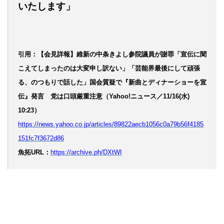
いたします」
引用：【会見詳報】維新の中条きよし参院議員が謝罪「宣伝に聞
こえてしまったのは大変申し訳ない」「芸能界最後にして頑張
る、のつもりで話した」国会質疑で『新曲とディナーショーを宣
伝』発言 党は口頭厳重注意（Yahoo!ニュース／11/16(水)
10:23）
https://news.yahoo.co.jp/articles/89822aecb1056c0a79b56f4185
151fc7f3672d86
魚拓URL：
https://archive.ph/DXtWI