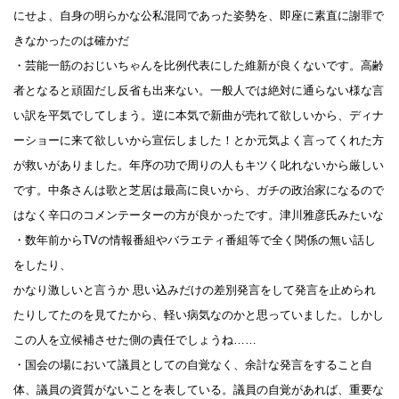
にせよ、自身の明らかな公私混同であった姿勢を、即座に素直に謝罪で
きなかったのは確かだ
・芸能一筋のおじいちゃんを比例代表にした維新が良くないです。高齢
者となると頑固だし反省も出来ない。一般人では絶対に通らない様な言
い訳を平気でしてしまう。逆に本気で新曲が売れて欲しいから、ディナ
ーショーに来て欲しいから宣伝しました！とか元気よく言ってくれた方
が救いがありました。年序の功で周りの人もキツく叱れないから厳しい
です。中条さんは歌と芝居は最高に良いから、ガチの政治家になるので
はなく辛口のコメンテーターの方が良かったです。津川雅彦氏みたいな
・数年前からTVの情報番組やバラエティ番組等で全く関係の無い話し
をしたり、
かなり激しいと言うか 思い込みだけの差別発言をして発言を止められ
たりしてたのを見てたから、軽い病気なのかと思っていました。しかし
この人を立候補させた側の責任でしょうね……
・国会の場において議員としての自覚なく、余計な発言をすること自
体、議員の資質がないことを表している。議員の自覚があれば、重要な