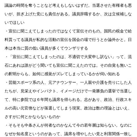
議論の時間を奪うことなど考えもしないはずだ。当選させた有権者も悪
いが、担ぎ上げた党にも責任がある。議員辞職するか、次は立候補しな
いでほしい
・宣伝に聞こえてしまったのではなくて宣伝そのもの。国民の税金で給
料貰ってる議員が私的な活動の宣伝を国会の場で行うとか論外かと。日
本は本当に質の低い議員が多くてウンザリする
・「宣伝に聞こえてしまったのは、不適切で大変申し訳ない」って、流
石にあれは誰がどう聞いても宣伝に聞こえたのでは。その自覚も無いこ
の釈明からも、如何に感覚がズレてしまっているかが伺い知れる
・芸能スポーツ系の人、元アナウンサー、一人親や介護を売りにした人
たちが、見栄えやインパクト、イメージだけで一発勝負の選挙で当選し
て、特に参院では６年間も議席を得られる。志があり、政治、行政スキ
ルの高い元官僚などが落選してしまう現実。政治は数の理論とはいえ、
さすがに何とかならないものか
・そもそも中条さんが何者なのかなんて今の若年層は知らない。なのに
なぜか知名度というのがあって、議席を増やしたい党と利害関係一致し