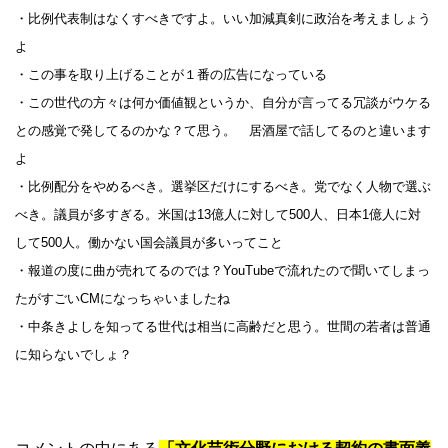
・比例代表制はなくすべきですよ。いい加減真剣に政治を考えましょう
よ
・この事を取り上げることが１番の広告になっている
・この世代の方々は何か価値観というか、自分が言ってる冗談がウケる
との感覚で発してるのかな？て思う。 居酒屋で話してるのと違います
よ
・比例配分をやめるべき。選挙区だけにするべき。党でなく人物で選ぶ
べき。議員が多すぎる。米国は13億人に対して500人、日本1億人に対
して500人。働かない国会議員が多いってこと
・報道の度に曲が売れてるのでは？YouTubeで流れたので聞いてしまっ
たがすごいCMになっちゃいましたね
・中条きよしを知ってる世代は相当に高齢だと思う。世間の若者は普通
に知らないでしょ？