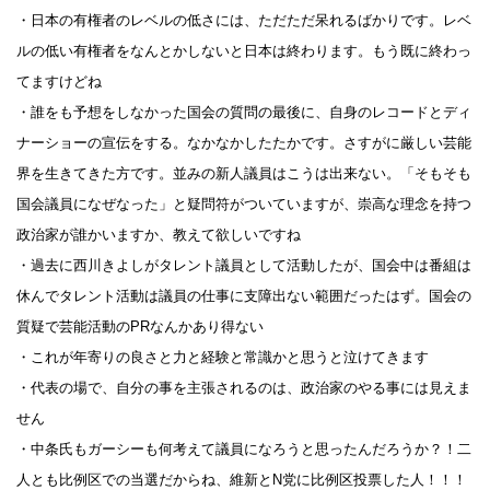
・日本の有権者のレベルの低さには、ただただ呆れるばかりです。レベ
ルの低い有権者をなんとかしないと日本は終わります。もう既に終わっ
てますけどね
・誰をも予想をしなかった国会の質問の最後に、自身のレコードとディ
ナーショーの宣伝をする。なかなかしたたかです。さすがに厳しい芸能
界を生きてきた方です。並みの新人議員はこうは出来ない。「そもそも
国会議員になぜなった」と疑問符がついていますが、崇高な理念を持つ
政治家が誰かいますか、教えて欲しいですね
・過去に西川きよしがタレント議員として活動したが、国会中は番組は
休んでタレント活動は議員の仕事に支障出ない範囲だったはず。国会の
質疑で芸能活動のPRなんかあり得ない
・これが年寄りの良さと力と経験と常識かと思うと泣けてきます
・代表の場で、自分の事を主張されるのは、政治家のやる事には見えま
せん
・中条氏もガーシーも何考えて議員になろうと思ったんだろうか？！二
人とも比例区での当選だからね、維新とN党に比例区投票した人！！！