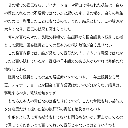
・公の場での宣伝なら、ディナーショーや新曲で得られた収益は、自ら
の懐に入れるのは不適切ではないかと思います。公の場を、自らの利益
のために、利用したことにもなるので。また、結果として、この騒ぎが
大きくなり、宣伝の効果も高まりました
・何をか言わんやだ。良識の範疇で、芸能界から国会議員へ転身した者
として意識、国会議員としての基本的心構え勉強が全く足りない
・この発言内容では、誰が見たって宣伝だろう。そういう意図ではなか
ったと言い訳しているが、普通の日本語力のある人からすれば弁解の余
地なしである
・議員なら議員としての立ち居振舞いをするべき。一年生議員なら尚
更。ディナーショーとか国会で言う必要はないのが分からない議員は、
辞職するべき。緊張感無さすぎ
・もちろん本人の責任なのは当たり前ですが、こんな常識も無い芸能人
を知名度だけで担いだ党の執行部の責任も追及されるべき
・中条きよし氏に何も期待もしてないし関心もないが、新曲が出てるの
で買ってくださいまで言っておいて宣伝じゃないとはどういうつも