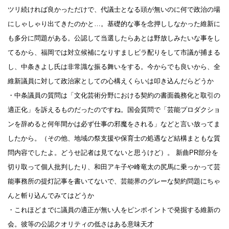
ツリ続ければ良かっただけで、代議士となる頭が無いのに何で政治の場
にしゃしゃり出てきたのかと…。基礎的な事を念押ししなかった維新に
も多分に問題がある。公認して当選したらあとは野放しみたいな事をし
てるから、福岡では対立候補になりすましビラ配りをして市議が捕まる
し、中条きよし氏は非常識な振る舞いをする。今からでも良いから、全
維新議員に対して政治家としての心構えくらいは叩き込んだらどうか
・中条議員の質問は「文化芸術分野における契約の書面義務化と取引の
適正化」を訴えるものだったのですね。国会質問で「芸能プロダクショ
ンを辞めると何年間かは必ず仕事の邪魔をされる」などと言い放ってま
したから。（その他、地域の祭支援や保育士の処遇など結構まともな質
問内容でしたよ。どうせ記者は見てないと思うけど）。 新曲PR部分を
切り取って個人批判したり、和田アキ子や峰竜太の尻馬に乗っかって芸
能事務所の提灯記事を書いてないで、芸能界のグレーな契約問題にちゃ
んと斬り込んでみてはどうか
・これほどまでに議員の適正が無い人をピンポイントで発掘する維新の
会。彼等の公認クオリティの低さはある意味天才