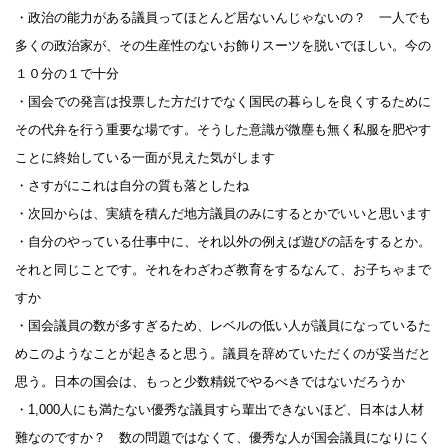
・政治の能力がある議員ってほとんど居ないんじゃないの？ 一人でも
多くの政治家が、その生産性のないお飾りスーツを脱いでほしい。今の
１０分の１で十分
・国会での発言は投票した方だけでなく国民の暮らしを良くするために
その代弁を行う重要な場です。そうした意識が微塵も無く私服を肥やす
ことに終始している一面が見えた気がします
・さすがにこれは自分の質も落としたね
・次回からは、実績を積んだ地方議員のみにするとかでいいと思います
・自分のやっている仕事中に、それ以外の例えば遊びの話をするとか。
それと同じことです。それをわざわざ教育をするなんて、お子ちゃまで
すか
・国会議員の数が多すぎるため、レベルの低い人が議員になっているた
めこのようなことが起きると思う。議員を辞めていただくのが妥当だと
思う。日本の国会は、もっと少数精鋭でやるべきではないだろうか
・1,000人にも満たない優秀な議員すら輩出できないほど、日本は人材
難なのですか？ 数の問題ではなくて、優秀な人が国会議員になりにく