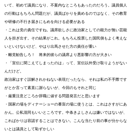
いて、初めて議員になり、不案内なところもあったのだろう。議員個人
の行動はもちろん問題だが、議員ばかりを責めるのではなく、その教育
や研修の不行き届きにもめを向ける必要がある
・これは党の責任ですね。議席欲しさに政治家としての能力が無い芸能
人を担ぎ出す。その結果がこれ。もちろん投票した国民側もよく考えな
いといけないけど、やはり出馬させた方の責任が重い
・離党勧告しろ！ 将来的彼らの議席より悪影響の方が大きい
・「宣伝に聞こえてしまったのは」って、宣伝以外受け取りようがない
んだけど。
政治家はすぐ誤解されかねない表現だったなら、それは私の不手際です
がとか言って素直に謝らないが、今回のもそれと同じ
・厳重注意どころか辞職に値する問題発言だと思います
・国家の場をディナーショーの番宣の場に使うとは、これはさすがにあ
かん。公私混同もいいところです。中条きよしさんは嫌いではないが、
こればかりは容認することはできない。こんな当たり前の事が分からな
いとは議員として恥ずかしい