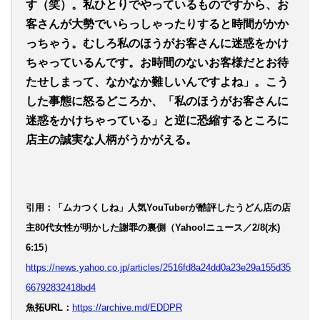
す（笑）。私ひとりでやっているものですから、お
客さんが大勢でいらっしゃったりすると時間がかか
っちゃう。むしろ私のほうがお客さんに迷惑をかけ
ちゃっているんです。お時間のないお客様だとお待
たせしまって、なかなか難しいんですよね」。こう
した事態に怒るどころか、「私のほうがお客さんに
迷惑をかけちゃっている」と逆に恐縮するところに
店主の誠実な人柄がうかがえる。
引用：「ムカつくしね」人気YouTuberが酷評したうどん店の店
主80代女性が明かした謝罪の裏側（Yahoo!ニュース／2/8(水)
6:15）
https://news.yahoo.co.jp/articles/2516fd8a24dd0a23e29a155d35
66792832418bd4
魚拓URL：
https://archive.md/EDDPR