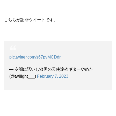
こちらが謝罪ツイートです。
pic.twitter.com/s67pvMCDdn
— 夕闇に誘いし漆黒の天使達@ギターやめた
(@twilight___)
February 7, 2023