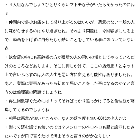
・４人組なんでしょ？ひとりくらいマトモな子がいたら良かったのにね
ぇ
・仲間内で多少お痛をして盛り上がるのはいいが、悪意のない一般の人
に嫌がらせするのはやり過ぎたね。それより問題は、今回騒ぎになるま
で、動画を下げずに自分たちが酷いことをしている事に気づいていない
点
・飲食店の中にも高齢者の方が近所の人の憩いの場としてやっているだ
けのところなどあります。そこに押しかけて、ここの店最悪！とネット
上で言いふらすのは人の人生を悪い方に変える可能性はありましたね。
あと、実際に実害があったら初めて悪いことをした事になるのか？と言
うのは倫理観の問題でしょうね
・再生回数稼ぐためには！ってそればっかり追っかけてると倫理観が麻
痺してくるのでしょうね
・相手は悪意が無いどころか、なんの落ち度も無い80代の老人だよ
・謝って済む話でも無いのでは？スシローのペロペロも親と謝罪したみ
たいですが口で言うだけで済まそうと言うのがかなり甘い