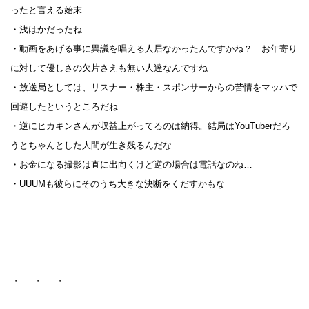
ったと言える始末
・浅はかだったね
・動画をあげる事に異議を唱える人居なかったんですかね？ お年寄り
に対して優しさの欠片さえも無い人達なんですね
・放送局としては、リスナー・株主・スポンサーからの苦情をマッハで
回避したというところだね
・逆にヒカキンさんが収益上がってるのは納得。結局はYouTuberだろ
うとちゃんとした人間が生き残るんだな
・お金になる撮影は直に出向くけど逆の場合は電話なのね…
・UUUMも彼らにそのうち大きな決断をくだすかもな
・ ・ ・