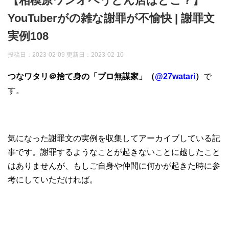
【相模原ワンオペうどん店はどこ？】
YouTuberがの雑な謝罪が不愉快 | 謝罪文
実例108
投稿日：2023-02-09 更新日：
2023-02-10
つなワタリ＠捨て身の「プロ無謀家」（
@27watari
）
で
す。
気になった謝罪文の実例を収集してアーカイブしている記
事です。謝罪するようなことが起きないことに越したこと
はありませんが、もしご自身や仲間に何かが起きた時に参
考にしていただければ。