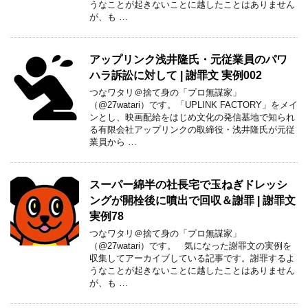
うなことが起きないことに越したことはありません
が、も …
アップリンク浅井隆氏・元従業員のパワ
ハラ訴訟に対して | 謝罪文 実例002
つなワタリ＠捨て身の「プロ無謀家」
（@27watari）です。「UPLINK FACTORY」をメイ
ンとし、映画配給をはじめ文化の発信基地で知られ
る有限会社アップリンクの取締役・浅井隆氏が元従
業員から …
スーパー綿半の社長宅で玉ねぎドレッシ
ングが開栓後に噴出で回収＆謝罪 | 謝罪文
実例78
つなワタリ＠捨て身の「プロ無謀家」
（@27watari）です。 気になった謝罪文の実例を
収集してアーカイブしている記事です。謝罪するよ
うなことが起きないことに越したことはありません
が、も …