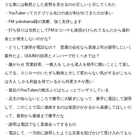
うな輩には毅然とした姿勢を見せるのが正しいと示してくれた
・YouTuberってカテゴリも化けの皮が剥がれてきたのが多い
・FM yokohama様の英断、強く支持します
・打ち切りは当然としてFMヨコハマも迷惑かけられてるんだから違約
金とか発生しないのかな?
・どうして謝罪が電話なの？ 普通の会社なら直接上司が謝罪しにいく
案件だよ。UUUMの役席とメンバーで行くべきでは？
・嫌がらせ 営業妨害。一般人を しかも老人を相手に酷いことして楽し
んでる。スシローのいたずら動画と大して変わらない気がするがこちら
は大人 しかも利益を得ているから尚更タチが悪い
・最近のYouTuberの無法ぶりはちょっとウンザリしている
・店主の知らないところで勝手に大騒ぎになって、勝手に電話して謝罪
して、このことで店に連絡するのは迷惑がかかるから遠慮してほしいだ
って。最初から最後まで勝手だな
・謝罪は電話でなく直接会ってするもの
・電話して、一方的に謝罪したような言葉を投げかけて受け入れてもら