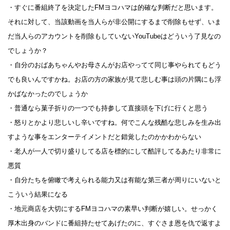
・すぐに番組終了を決定したFMヨコハマは的確な判断だと思います。
それに対して、当該動画を当人らが非公開にするまで削除もせず、いま
だ当人らのアカウントを削除もしていないYouTubeはどういう了見なの
でしょうか？
・自分のおばあちゃんやお母さんがお店やってて同じ事やられてもどう
でも良いんですかね。お店の方の家族が見て悲しむ事は頭の片隅にも浮
かばなかったのでしょうか
・普通なら菓子折りの一つでも持参して直接頭を下げに行くと思う
・怒りとかより悲しいし辛いですね。何でこんな残酷な悲しみを生み出
すような事をエンターテイメントだと錯覚したのかかわからない
・老人が一人で切り盛りしてる店を標的にして酷評してるあたり非常に
悪質
・自分たちを俯瞰で考えられる能力又は有能な第三者が周りにいないと
こういう結果になる
・地元商店を大切にするFMヨコハマの素早い判断が嬉しい。せっかく
厚木出身のバンドに番組持たせてあげたのに、すぐさま恩を仇で返すよ