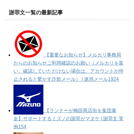
謝罪文一覧
の最新記事
【重要なお知らせ】メルカリ事務局
からのお知らせご利用確認のお願い（メルカリを装
い、確認していただけない埸合は、アカウントが停
止されると驚かす詐欺メール） | 迷惑メール1924
【ランナーが梅田商店街を集団暴
走】サポートするミズノの謝罪がマヌケ | 謝罪文 実
例154