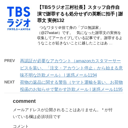
【TBSラジオ三村社長】スタッフ自作自
演で謝罪するも処分せずの英断に拍手 | 謝
罪文 実例132
つなワタリ＠捨て身の「プロ無謀家」
（@27watari）です。 気になった謝罪文の実例を
収集してアーカイブしている記事です。謝罪するよ
うなことが起きないことに越したことはあ …
PREV
再認証が必要なアカウント（amazonカスタマーサー
ビスを装い、「注文・アカウント停止」から始まる意
味不明な詐欺メール） | 迷惑メール1194
NEXT
荷物の返品に関する警告（ヤマト運輸を装い、お荷物
投函のお知らせで驚かす詐欺メール | 迷惑メール1195
comment
メールアドレスが公開されることはありません。
*
が付
いている欄は必須項目です
コメント