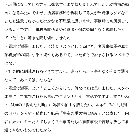
・話題になっている方々は発覚するまで知りませんでした。結構前の動
画になるみたいですが、所属事務所や視聴してる人が当時誰もダメなこ
とだと注意しなかったのかなと不思議に思います。事務所にも所属して
いるようですし、事務所関係者や視聴者が何の疑問もなく視聴したりし
ていたことに驚きを隠し切れませんね
・電話で謝罪しました。で済ませようとしてるけど、名誉棄損罪や威力
業務妨害の罪になる可能性もあるので、いたずらで済まされるレベルで
はない
・社会的に制裁されるべきですよね。謝ったら、何事もなく今まで通り
なんて、あっては、ならない
・電話で謝罪、というところからして、何なのとは思いました。人を小
馬鹿にして批判されたら電話でゴメンナサイ。電話でですよ。すごいね
・FM局の「賢明な判断」に称賛の拍手を贈りたい。本案件での「批判
の内容」を分析・精査した結果「事案の重大性に鑑み」と公表した（内
容）結果に至ったのでしょう？当事者たちの事前事後の言動は決して看
過できないものでしたから