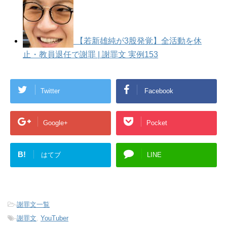
【若新雄純が3股発覚】全活動を休
止・教員退任で謝罪 | 謝罪文 実例153
Twitter
Facebook
Google+
Pocket
B!
はてブ
LINE
-
謝罪文一覧
-
謝罪文
,
YouTuber