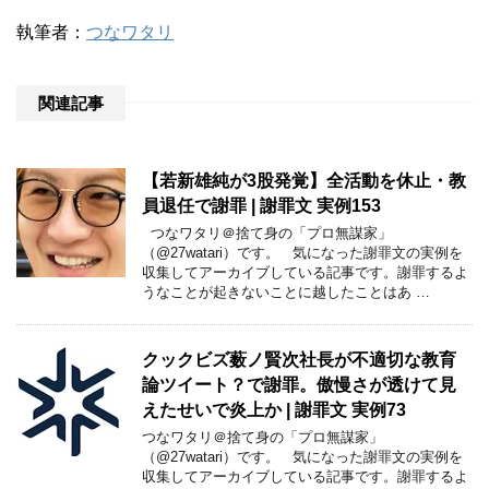
執筆者：
つなワタリ
関連記事
【若新雄純が3股発覚】全活動を休止・教
員退任で謝罪 | 謝罪文 実例153
つなワタリ＠捨て身の「プロ無謀家」
（@27watari）です。 気になった謝罪文の実例を
収集してアーカイブしている記事です。謝罪するよ
うなことが起きないことに越したことはあ …
クックビズ薮ノ賢次社長が不適切な教育
論ツイート？で謝罪。傲慢さが透けて見
えたせいで炎上か | 謝罪文 実例73
つなワタリ＠捨て身の「プロ無謀家」
（@27watari）です。 気になった謝罪文の実例を
収集してアーカイブしている記事です。謝罪するよ