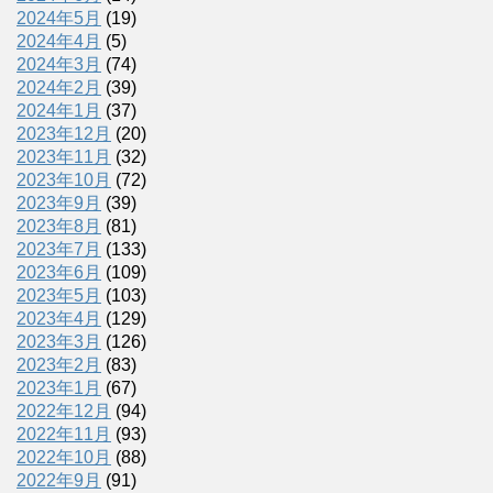
2024年5月
(19)
2024年4月
(5)
2024年3月
(74)
2024年2月
(39)
2024年1月
(37)
2023年12月
(20)
2023年11月
(32)
2023年10月
(72)
2023年9月
(39)
2023年8月
(81)
2023年7月
(133)
2023年6月
(109)
2023年5月
(103)
2023年4月
(129)
2023年3月
(126)
2023年2月
(83)
2023年1月
(67)
2022年12月
(94)
2022年11月
(93)
2022年10月
(88)
2022年9月
(91)