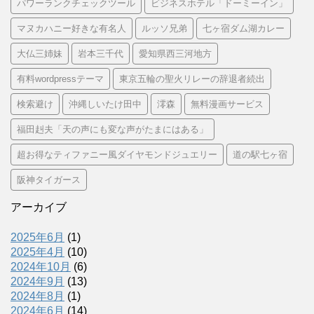
パワーランクチェックツール
ビジネスホテル「ドーミーイン」
マヌカハニー好きな有名人
ルッソ兄弟
七ヶ宿ダム湖カレー
大仏三姉妹
岩本三千代
愛知県西三河地方
有料wordpressテーマ
東京五輪の聖火リレーの辞退者続出
検索避け
沖縄しいたけ田中
澪森
無料漫画サービス
福田赳夫「天の声にも変な声がたまにはある」
超お得なティファニー風ダイヤモンドジュエリー
道の駅七ヶ宿
阪神タイガース
アーカイブ
2025年6月
(1)
2025年4月
(10)
2024年10月
(6)
2024年9月
(13)
2024年8月
(1)
2024年6月
(14)