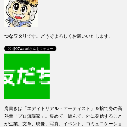
つなワタリ
です。どうぞよろしくお願いいたします。
肩書きは「エディトリアル・アーティスト」＆捨て身の高
熱量「プロ無謀家」。集めて、編んで、外に発信すること
が生業。文章、映像、写真、イベント、コミュニケーショ