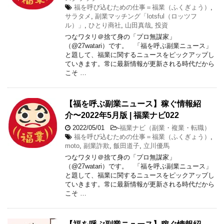
福を呼び込むための仕事＝福業（ふくぎょう）
,
サラタメ
,
副業マッチング「lotsful（ロッツフ
ル）」
,
ひとり商社
,
山田真哉
,
投資
つなワタリ＠捨て身の「プロ無謀家」
（@27watari）です。 「福を呼ぶ副業ニュース」
と題して、福業に関するニュースをピックアップし
ていきます。常に最新情報が更新される時代だから
こそ …
【福を呼ぶ副業ニュース】稼ぐ情報紹
介〜2022年5月版 | 福業ナビ022
2022/05/01
-
福業ナビ（副業・複業・転職）
福を呼び込むための仕事＝福業（ふくぎょう）
,
moto
,
副業詐欺
,
飯田道子
,
立川優馬
つなワタリ＠捨て身の「プロ無謀家」
（@27watari）です。 「福を呼ぶ副業ニュース」
と題して、福業に関するニュースをピックアップし
ていきます。常に最新情報が更新される時代だから
こそ …