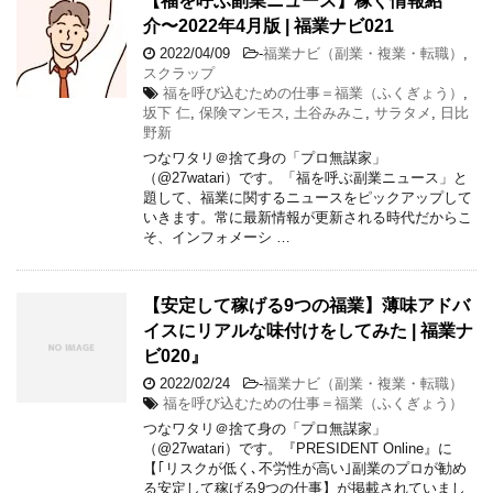
【福を呼ぶ副業ニュース】稼ぐ情報紹
介〜2022年4月版 | 福業ナビ021
2022/04/09
-
福業ナビ（副業・複業・転職）
,
スクラップ
福を呼び込むための仕事＝福業（ふくぎょう）
,
坂下 仁
,
保険マンモス
,
土谷みみこ
,
サラタメ
,
日比
野新
つなワタリ＠捨て身の「プロ無謀家」
（@27watari）です。「福を呼ぶ副業ニュース」と
題して、福業に関するニュースをピックアップして
いきます。常に最新情報が更新される時代だからこ
そ、インフォメーシ …
【安定して稼げる9つの福業】薄味アドバ
イスにリアルな味付けをしてみた | 福業ナ
ビ020』
2022/02/24
-
福業ナビ（副業・複業・転職）
福を呼び込むための仕事＝福業（ふくぎょう）
つなワタリ＠捨て身の「プロ無謀家」
（@27watari）です。『PRESIDENT Online』に
【｢リスクが低く､不労性が高い｣副業のプロが勧め
る安定して稼げる9つの仕事】が掲載されていまし