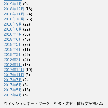
2019年1月
(9)
2018年12月
(16)
2018年11月
(24)
2018年10月
(26)
2018年9月
(22)
2018年8月
(22)
2018年7月
(33)
2018年6月
(49)
2018年5月
(72)
2018年4月
(11)
2018年3月
(39)
2018年2月
(47)
2018年1月
(18)
2017年12月
(19)
2017年11月
(5)
2017年7月
(2)
2017年6月
(3)
2017年5月
(13)
2017年4月
(5)
ウィッシュ☆ネットワーク｜相談・共有・情報交換掲示板