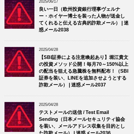
2025/06/17
良い一日（欧州投資銀行理事ヴェルナ
ー・ホイヤー博士を装った人物が送金し
てくれると伝える古典的詐欺メール） | 迷
惑メール2038
2025/04/28
【SBI証券による注意喚起あり】堀江貴文
の投資メソッド公開！毎月70～150%以上
の配当を狙える急騰株を無料配布！（SBI
証券を装い、LINEを追加させようとする
詐欺メール） | 迷惑メール2037
2025/04/28
テストメールの送信 / Test Email
Sending（日本メールセキュリティ協会
を装い、メールアドレス収集を目的とし
た詐欺メール） | 迷惑メール2036