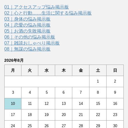
01｜アクセスアップ悩み掲示板
02｜心と行動……生活に関する悩み掲示板
03｜身体の悩み掲示板
04｜恋愛の悩み掲示板
05｜お酒の失敗掲示板
06｜その他の悩み掲示板
07｜雑談おしゃべり掲示板
08｜無謀の悩み掲示板
2026年8月
月
火
水
木
金
土
日
1
2
3
4
5
6
7
8
9
10
11
12
13
14
15
16
17
18
19
20
21
22
23
24
25
26
27
28
29
30