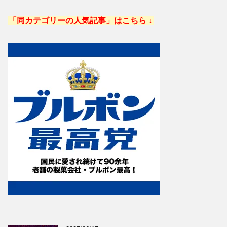
「同カテゴリーの人気記事」はこちら ↓