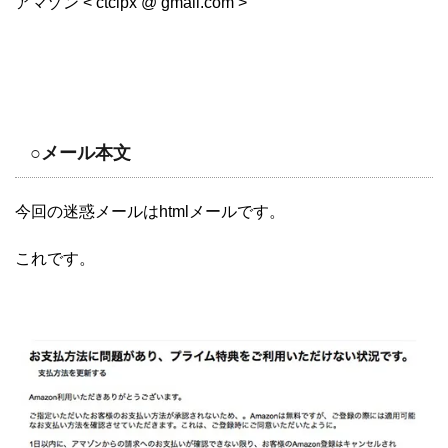
アマゾン < ctclpx @ gmail.com >
○メール本文
今回の迷惑メールはhtmlメールです。
これです。