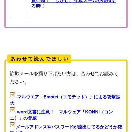
買い時！ しかし、詐欺メールが増殖す
る時！
あ わ せ て 読 ん で ほ し い
詐欺メールを掘り下げたい方は、合わせてお読みく
ださい。
マルウエア「Emotet（エモテット）」による攻撃拡
大
word文書に注意！ マルウェア「KONNI（コン
ニ）」の脅威
メールアドレスやパスワードが流出してるかどうか確