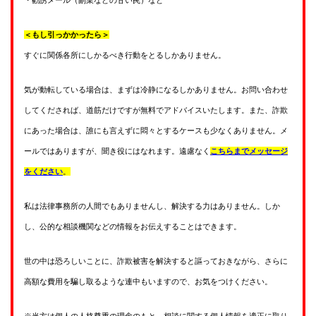
＜もし引っかかったら＞
すぐに関係各所にしかるべき行動をとるしかありません。
気が動転している場合は、まずは冷静になるしかありません。お問い合わせ
してくだされば、道筋だけですが無料でアドバイスいたします。また、詐欺
にあった場合は、誰にも言えずに悶々とするケースも少なくありません。メ
ールではありますが、聞き役にはなれます。遠慮なく
こちらまでメッセージ
をください
。
私は法律事務所の人間でもありませんし、解決する力はありません。しか
し、公的な相談機関などの情報をお伝えすることはできます。
世の中は恐ろしいことに、詐欺被害を解決すると謳っておきながら、さらに
高額な費用を騙し取るような連中もいますので、お気をつけください。
※当方は個人の人格尊重の理念のもと、相談に関する個人情報を適正に取り