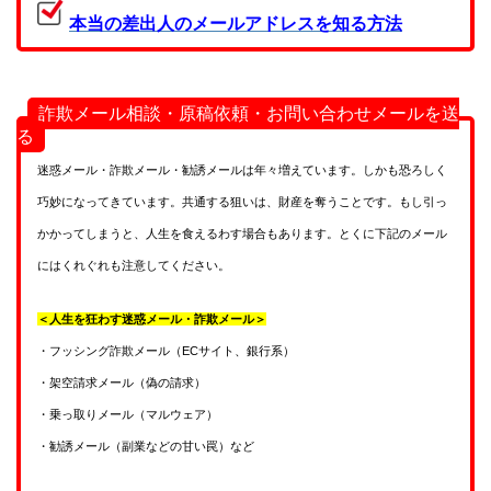
本当の差出人のメールアドレスを知る方法
詐欺メール相談・原稿依頼・お問い合わせメールを送
る
迷惑メール・詐欺メール・勧誘メールは年々増えています。しかも恐ろしく
巧妙になってきています。共通する狙いは、財産を奪うことです。もし引っ
かかってしまうと、人生を食えるわす場合もあります。とくに下記のメール
にはくれぐれも注意してください。
＜人生を狂わす迷惑メール・詐欺メール＞
・フッシング詐欺メール（ECサイト、銀行系）
・架空請求メール（偽の請求）
・乗っ取りメール（マルウェア）
・勧誘メール（副業などの甘い罠）など