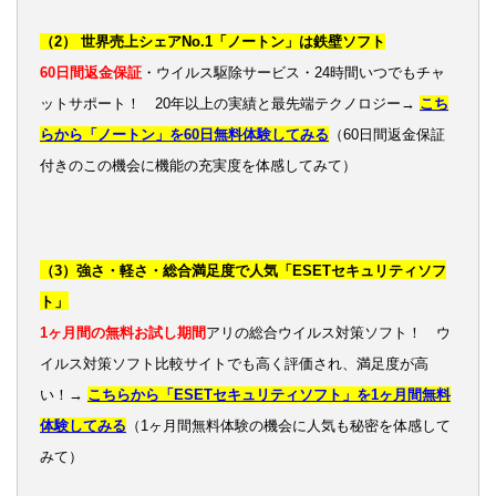
（2） 世界売上シェアNo.1「ノートン」は鉄壁ソフト
60日間返金保証
・ウイルス駆除サービス・24時間いつでもチャ
ットサポート！ 20年以上の実績と最先端テクノロジー→
こち
らから「ノートン」を60日無料体験してみる
（60日間返金保証
付きのこの機会に機能の充実度を体感してみて）
（3）強さ・軽さ・総合満足度で人気「ESETセキュリティソフ
ト」
1ヶ月間の無料お試し期間
アリの総合ウイルス対策ソフト！ ウ
イルス対策ソフト比較サイトでも高く評価され、満足度が高
い！→
こちらから「ESETセキュリティソフト」を1ヶ月間無料
体験してみる
（1ヶ月間無料体験の機会に人気も秘密を体感して
みて）