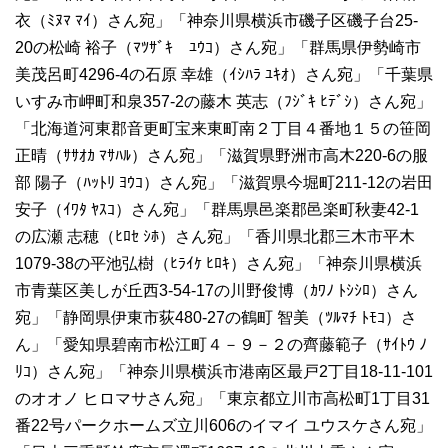
衣（ﾐﾇﾏ ﾏｲ）さん宛」「神奈川県横浜市磯子区磯子台25-
20の松崎 裕子（ﾏﾂｻﾞｷ ﾕｳｺ）さん宛」「群馬県伊勢崎市
美茂呂町4296-4の石原 幸雄（ｲｼﾊﾗ ﾕｷｵ）さん宛」「千葉県
いすみ市岬町和泉357-2の藤木 英志（ﾌｼﾞｷ ﾋﾃﾞｼ）さん宛」
「北海道河東郡音更町宝来東町南２丁目４番地１５の笹岡
正晴（ｻｻｵｶ ﾏｻﾊﾙ）さん宛」「滋賀県野洲市高木220-6の服
部 陽子（ﾊｯﾄﾘ ﾖｳｺ）さん宛」「滋賀県今堀町211-12の岩田
安子（ｲﾜﾀ ﾔｽｺ）さん宛」「群馬県邑楽郡邑楽町秋妻42-1
の広瀬 志穂（ﾋﾛｾ ｼﾎ）さん宛」「香川県北郡三木市平木
1079-38の平池弘樹（ﾋﾗｲｹ ﾋﾛｷ）さん宛」「神奈川県横浜
市青葉区美しが丘西3-54-17の川野俊博（ｶﾜﾉ ﾄｼｼﾛ）さん
宛」「静岡県伊東市荻480-27の鶴町 智美（ﾂﾙﾏﾁ ﾄﾓｺ）さ
ん」「愛知県碧南市松江町４－９－２の齊藤範子（ｻｲﾄｳ ﾉ
ﾘｺ）さん宛」「神奈川県横浜市港南区最戸2丁目18-11-101
のオオノ ヒロマサさん宛」「東京都立川市高松町1丁目31
番22号パークホームズ立川606のイマイ ユウスケさん宛」