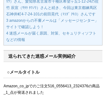
ﾘﾂ）さん、愛知県名古屋市千種区希望ヶ丘1-12-24の佐
竹 辰宣（ｻﾀｹ ﾀﾂﾉﾘ）さんと続き、今回は東京都練馬区
石神井町4-7-24-101の前田晃代（ﾏｴﾀﾞ ｱｷﾖ）さんです
3
amazonからの不審メールは「メッセージセンター」
サイトで確認しよう！
4
迷惑メールが届く原因、対策、セキュリティソフト
などの情報
送られてきた迷惑メール実例紹介
○メールタイトル
Amazon_co_jpでのご注文516_0556413_2324376の商品
_1_点が発送されました