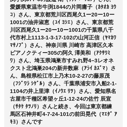
愛媛県東温市牛渕1844の片岡庸子（ｶﾀｵｶ ﾖｳ
ｺ）さん、東京都荒川区西尾久1ー20ー10ー
1001の油井淑恵（ﾕｲ ﾖｼｴ）さん、東京都荒
川区西尾久1ー20ー10ー1001の千葉県八千
代市村上1113-1-3-17-102の山河正信（ﾔﾏｶﾜ
ﾏｻﾉﾌﾞ）さん、神奈川県 川崎市 高津区久本
ピアノクティー305の阿久 澤美和（ｱｸｻﾜﾐ
ﾜ）さん、埼玉県鴻巣市すみれ野4−3レオネ
クスト北鴻巣204の新井数麻（ｱﾗｲ ｶｽﾞﾏ）さ
ん、島根県松江市上乃木10-2-27の藤原茂
（ﾌｼﾞﾜﾗ ｼｹﾞﾙ）さん、千葉県浦安市入船2-1-
1104の井上里津（ｲﾉｳｴ ﾘﾂ）さん、愛知県名
古屋市千種区希望ヶ丘1-12-24の佐竹 辰宣
（ｻﾀｹ ﾀﾂﾉﾘ）さんと続き、今回は東京都練
馬区石神井町4-7-24-101の前田晃代（ﾏｴﾀﾞ ｱ
ｷﾖ）さんです