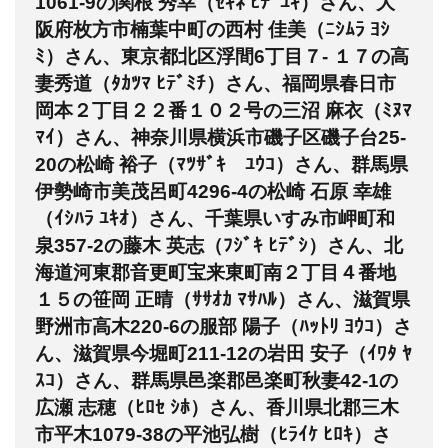
1061-9の関根 秀幸（ｾｷﾈ ﾋﾃﾞﾕｷ）さん、大
阪府枚方市楠葉中町の西村 佳美（ﾆｼﾑﾗ ﾖｼ
ﾐ）さん、東京都北区浮間6丁目７- １７の高
妻秀道（ﾀｶﾂﾏ ﾋﾃﾞﾐﾁ）さん、福岡県春日市
岡本２丁目２２番１０２号の三沼 麻衣（ﾐﾇﾏ
ﾏｲ）さん、神奈川県横浜市磯子区磯子台25-
20の松崎 裕子（ﾏﾂｻﾞｷ ﾕｳｺ）さん、群馬県
伊勢崎市美茂呂町4296-4の松崎 石原 幸雄
（ｲｼﾊﾗ ﾕｷｵ）さん、千葉県いすみ市岬町和
泉357-2の藤木 英志（ﾌｼﾞｷ ﾋﾃﾞｼ）さん、北
海道河東郡音更町宝来東町南２丁目４番地
１５の笹岡 正晴（ｻｻｵｶ ﾏｻﾊﾙ）さん、滋賀県
野洲市高木220-6の服部 陽子（ﾊｯﾄﾘ ﾖｳｺ）さ
ん、滋賀県今堀町211-12の岩田 安子（ｲﾜﾀ ﾔ
ｽｺ）さん、群馬県邑楽郡邑楽町秋妻42-1の
広瀬 志穂（ﾋﾛｾ ｼﾎ）さん、香川県北郡三木
市平木1079-38の平池弘樹（ﾋﾗｲｹ ﾋﾛｷ）さ