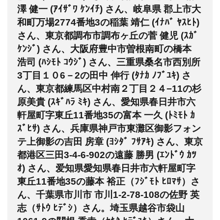
澤 健一 (ｱｲｻﾞﾜ ｹﾝｲﾁ) さん、岐阜県 郡上市大
和町万場2774番地3の稲葉 靖仁 (ｲﾅﾊﾞ ﾔｽﾋﾄ)
さん、東京都調布市調布ヶ丘の菅 健児 (ｽｶﾞ
ｹﾝｼﾞ) さん、大阪府豊中市曽根南町の橋本
浩司 (ﾊｼﾓﾄ ｺｳｼﾞ) さん、三重県桑名市西別所
3丁目１０6－2の田中 伸行 (ﾀﾅｶ ﾉﾌﾞﾕｷ) さ
ん、東京都練馬区中村南２丁目２４−11の杉
原美貴 (ｽｷﾞﾊﾗ ﾐｷ) さん、愛知県春日井市六
軒屋町字東丘11番地35の富本 一久 (ﾄﾐﾓﾄ ｶ
ｽﾞﾋｻ) さん、兵庫県神戸市東灘区御影フォン
テ上御影の吉田 房章 (ﾖｼﾀﾞ ﾌｻｱｷ) さん、東京
都港区三田3-4-6-902の遠藤 勝男 (ｴﾝﾄﾞｳ ｶﾂ
ｵ) さん、爱知県愛知県春日井市六軒屋町字
東丘11番地35の藤本 裕正（ﾌｼﾞﾓﾄ ﾋﾛﾏｻ）さ
ん、千葉県市川市 市川1-2-78-108の佐野 英
志（ｻﾄｳ ﾋﾃﾞｼ）さん。埼玉県越谷市袋山