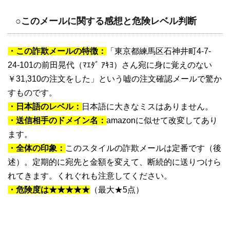
○このメールに関する感想と危険レベル判断
・この詐欺メールの特徴：
「東京都練馬区石神井町4-7-
24-101の前田晃代（ﾏｴﾀﾞ ｱｷﾖ）さん宛に身に覚えのない
￥31,310の注文をした」という嘘の注文確認メールで驚か
すものです。
・日本語のレベル：
日本語に大きなミスはありません。
・送信相手のドメイン名：
amazonに似せて改変してあり
ます。
・全体の印象：
このスタイルの詐欺メールは定番です（後
述）。定期的に宛先と金額を変えて、断続的に送りつけら
れてきます。くれぐれも注意してください。
・危険度は★★★★★
（最大★5点）