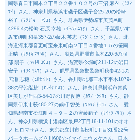
岡県春日市岡本２丁目２２番１０２号の三沼 麻衣（ﾐﾇﾏ
ﾏｲ）さん、神奈川県横浜市磯子区磯子台25-20の松崎
裕子（ﾏﾂｻﾞｷ ﾕｳｺ）さん、群馬県伊勢崎市美茂呂町
4296-4の松崎 石原 幸雄（ｲｼﾊﾗ ﾕｷｵ）さん、千葉県いす
み市岬町和泉357-2の藤木 英志（ﾌｼﾞｷ ﾋﾃﾞｼ）さん、北
海道河東郡音更町宝来東町南２丁目４番地１５の笹岡
正晴（ｻｻｵｶ ﾏｻﾊﾙ）さん、滋賀県野洲市高木220-6の服
部 陽子（ﾊｯﾄﾘ ﾖｳｺ）さん、滋賀県今堀町211-12の岩田
安子（ｲﾜﾀ ﾔｽｺ）さん、群馬県邑楽郡邑楽町秋妻42-1の
広瀬 志穂（ﾋﾛｾ ｼﾎ）さん、香川県北郡三木市平木1079-
38の平池弘樹（ﾋﾗｲｹ ﾋﾛｷ）さん、神奈川県横浜市青葉
区美しが丘西3-54-17の川野俊博（ｶﾜﾉ ﾄｼｼﾛ）さん、静
岡県伊東市荻480-27の鶴町 智美（ﾂﾙﾏﾁ ﾄﾓｺ）さん、愛
知県碧南市松江町４－９－２の齊藤範子（ｻｲﾄｳ ﾉﾘｺ）さ
ん、神奈川県横浜市港南区最戸2丁目18-11-101のオオ
ノ ヒロマサさん、東京都立川市高松町1丁目31番22号
パークホームズ立川606のイマイ ユウスケさん、日本