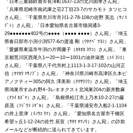
「日本三重縣鈴鹿市長澤町1637-13の北川由季さん宛」
「兵庫県尼崎市南武庫之荘2丁目23-7のサカモト タツヒコ
さん宛」「千葉県市川市市川1-2-78-108の佐野 英志（ｻﾉ ﾋ
ﾃﾞｼ）さん宛」「日本愛知県名古屋市猫洞通3-
29●●●●●●●402号の●●●●（●●●● ●●●●）さん宛」「埼玉
県春日部市小渕小渕577-6の渡邉 剛（ﾜﾀﾅﾍﾞ ﾂﾖｼ）さん宛」
「愛媛県東温市牛渕の片岡庸子（ｶﾀｵｶ ﾖｳｺ）さん宛」「東
京都荒川区西尾久1ー20ー10ー1001の油井淑恵（ﾕｲ ﾖｼｴ）
さん宛」「千葉県八千代市村上1113-1-3-17-102の山河正
信（ﾔﾏｶﾜ ﾏｻﾉﾌﾞ）さん宛」「神奈川県川崎市高津区久本ピ
アノクティー305の阿久 澤美和（ｱｸｻﾜﾐﾜ）さん宛」「埼玉
県鴻巣市すみれ野4−3レオネクスト北鴻巣204の新井数麻
（ｱﾗｲ ｶｽﾞﾏ）さん宛」「島根県松江市上乃木10-2-27の藤
原茂（ﾌｼﾞﾜﾗ ｼｹﾞﾙ）さん宛」「千葉県浦安市入船2-1-1104
の井上里津（ｲﾉｳｴ ﾘﾂ）さん宛」「愛知県名古屋市千種区
希望ヶ丘1-12-24の佐竹 辰宣（ｻﾀｹ ﾀﾂﾉﾘ）さん宛」の詐欺
メールなどが断続的に送られてきています。