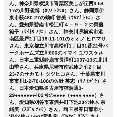
ん、神奈川県横浜市青葉区美しが丘西3-54-
17の川野俊博（ｶﾜﾉ ﾄｼｼﾛ）さん、静岡県伊
東市荻480-27の鶴町 智美（ﾂﾙﾏﾁ ﾄﾓｺ）さ
ん、愛知県碧南市松江町４－９－２の齊藤
範子（ｻｲﾄｳ ﾉﾘｺ）さん、神奈川県横浜市港
南区最戸2丁目18-11-101のオオノ ヒロマサ
さん、東京都立川市高松町1丁目31番22号パ
ークホームズ立川606のイマイ ユウスケさ
ん、日本三重縣鈴鹿市長澤町1637-13の北川
由季さん、兵庫県尼崎市南武庫之荘2丁目
23-7のサカモト タツヒコさん、千葉県市川
市市川1-2-78-108の佐野 英志（ｻﾉ ﾋﾃﾞｼ）さ
ん、日本愛知県名古屋市猫洞通3-
29●●●●●●●402号の●●●●（●●●● ●●●●）さ
ん、愛知県刈谷市東酒井町下池20の鈴木 奈
緒美（ｽｽﾞｷ ﾅｵﾐ）さん、埼玉県春日部市小
渕小渕577-6の渡邉 剛（ﾜﾀﾅﾍﾞ ﾂﾖｼ）さん、