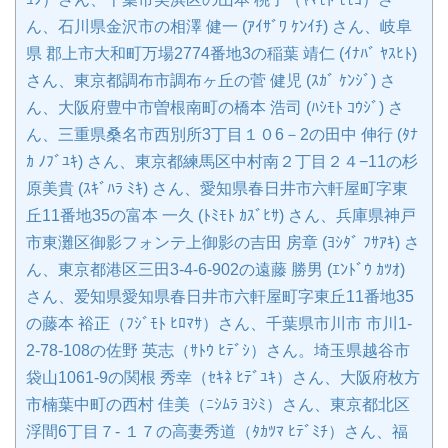
ん、石川県金沢市の相澤 健一 (ｱｲｻﾞﾜ ｹﾝｲﾁ) さん、岐阜
県 郡上市大和町万場2774番地3の稲葉 靖仁 (ｲﾅﾊﾞ ﾔｽﾋﾄ)
さん、東京都調布市調布ヶ丘の菅 健児 (ｽｶﾞ ｹﾝｼﾞ) さ
ん、大阪府豊中市曽根南町の橋本 浩司 (ﾊｼﾓﾄ ｺｳｼﾞ) さ
ん、三重県桑名市西別所3丁目１０6－2の田中 伸行 (ﾀﾅ
ｶ ﾉﾌﾞﾕｷ) さん、東京都練馬区中村南２丁目２４−11の杉
原美貴 (ｽｷﾞﾊﾗ ﾐｷ) さん、愛知県春日井市六軒屋町字東
丘11番地35の富本 一久 (ﾄﾐﾓﾄ ｶｽﾞﾋｻ) さん、兵庫県神戸
市東灘区御影フォンテ上御影の吉田 房章 (ﾖｼﾀﾞ ﾌｻｱｷ) さ
ん、東京都港区三田3-4-6-902の遠藤 勝男 (ｴﾝﾄﾞｳ ｶﾂｵ)
さん、爱知県愛知県春日井市六軒屋町字東丘11番地35
の藤本 裕正（ﾌｼﾞﾓﾄ ﾋﾛﾏｻ）さん、千葉県市川市 市川1-
2-78-108の佐野 英志（ｻﾄｳ ﾋﾃﾞｼ）さん。埼玉県越谷市
袋山1061-9の関根 秀幸（ｾｷﾈ ﾋﾃﾞﾕｷ）さん、大阪府枚方
市楠葉中町の西村 佳美（ﾆｼﾑﾗ ﾖｼﾐ）さん、東京都北区
浮間6丁目７- １７の高妻秀道（ﾀｶﾂﾏ ﾋﾃﾞﾐﾁ）さん、福