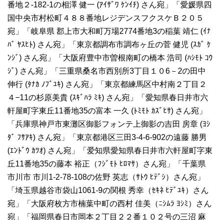
番地２-182-1の相澤 健一 (ｱｲｻﾞﾜ ｹﾝｲﾁ) さん宛」「愛媛県四
国中央市村松町４８８番地レジデンスフクスケＢ２０５
宛」「岐阜県 郡上市大和町万場2774番地3の稲葉 靖仁 (ｲﾅ
ﾊﾞ ﾔｽﾋﾄ) さん宛」「東京都調布市調布ヶ丘の菅 健児 (ｽｶﾞ ｹ
ﾝｼﾞ) さん宛」「大阪府豊中市曽根南町の橋本 浩司 (ﾊｼﾓﾄ ｺｳ
ｼﾞ) さん宛」「三重県桑名市西別所3丁目１０6－2の田中
伸行 (ﾀﾅｶ ﾉﾌﾞﾕｷ) さん宛」「東京都練馬区中村南２丁目２
４−11の杉原美貴 (ｽｷﾞﾊﾗ ﾐｷ) さん宛」「愛知県春日井市六
軒屋町字東丘11番地35の富本 一久 (ﾄﾐﾓﾄ ｶｽﾞﾋｻ) さん宛」
「兵庫県神戸市東灘区御影フォンテ上御影の吉田 房章 (ﾖｼ
ﾀﾞ ﾌｻｱｷ) さん宛」「東京都港区三田3-4-6-902の遠藤 勝男
(ｴﾝﾄﾞｳ ｶﾂｵ) さん宛」「爱知県愛知県春日井市六軒屋町字東
丘11番地35の藤本 裕正（ﾌｼﾞﾓﾄ ﾋﾛﾏｻ）さん宛」「千葉県
市川市 市川1-2-78-108の佐野 英志（ｻﾄｳ ﾋﾃﾞｼ）さん宛」
「埼玉県越谷市袋山1061-9の関根 秀幸（ｾｷﾈ ﾋﾃﾞﾕｷ）さん
宛」「大阪府枚方市楠葉中町の西村 佳美（ﾆｼﾑﾗ ﾖｼﾐ）さん
宛」「福岡県春日市岡本２丁目２２番１０２号の三沼 麻