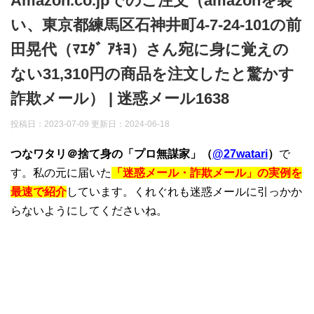
Amazon.co.jpでのご注文（amazonを装
い、東京都練馬区石神井町4-7-24-101の前
田晃代（ﾏｴﾀﾞ ｱｷﾖ）さん宛に身に覚えの
ない31,310円の商品を注文したと驚かす
詐欺メール） | 迷惑メール1638
投稿日：2023-07-09 更新日：
2024-06-18
つなワタリ＠捨て身の「プロ無謀家」（
@27watari
）
で
す。私の元に届いた
「迷惑メール・詐欺メール」の実例を
最速で紹介
しています。くれぐれも迷惑メールに引っかか
らないようにしてくださいね。