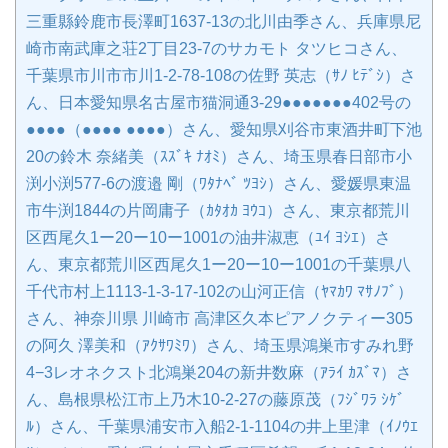
三重縣鈴鹿市長澤町1637-13の北川由季さん、兵庫県尼
崎市南武庫之荘2丁目23-7のサカモト タツヒコさん、
千葉県市川市市川1-2-78-108の佐野 英志（ｻﾉ ﾋﾃﾞｼ）さ
ん、日本愛知県名古屋市猫洞通3-29●●●●●●●402号の
●●●●（●●●● ●●●●）さん、愛知県刈谷市東酒井町下池
20の鈴木 奈緒美（ｽｽﾞｷ ﾅｵﾐ）さん、埼玉県春日部市小
渕小渕577-6の渡邉 剛（ﾜﾀﾅﾍﾞ ﾂﾖｼ）さん、愛媛県東温
市牛渕1844の片岡庸子（ｶﾀｵｶ ﾖｳｺ）さん、東京都荒川
区西尾久1ー20ー10ー1001の油井淑恵（ﾕｲ ﾖｼｴ）さ
ん、東京都荒川区西尾久1ー20ー10ー1001の千葉県八
千代市村上1113-1-3-17-102の山河正信（ﾔﾏｶﾜ ﾏｻﾉﾌﾞ）
さん、神奈川県 川崎市 高津区久本ピアノクティー305
の阿久 澤美和（ｱｸｻﾜﾐﾜ）さん、埼玉県鴻巣市すみれ野
4−3レオネクスト北鴻巣204の新井数麻（ｱﾗｲ ｶｽﾞﾏ）さ
ん、島根県松江市上乃木10-2-27の藤原茂（ﾌｼﾞﾜﾗ ｼｹﾞ
ﾙ）さん、千葉県浦安市入船2-1-1104の井上里津（ｲﾉｳｴ