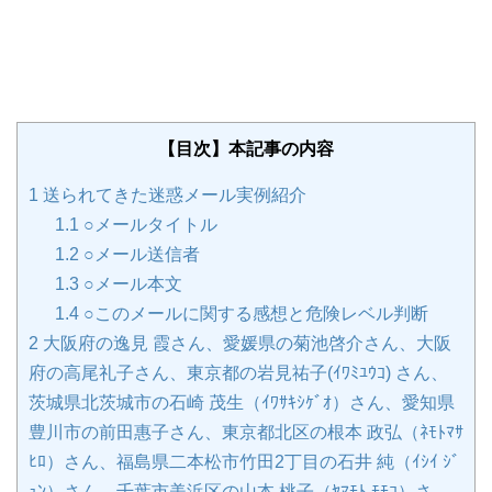
【目次】本記事の内容
1
送られてきた迷惑メール実例紹介
1.1
○メールタイトル
1.2
○メール送信者
1.3
○メール本文
1.4
○このメールに関する感想と危険レベル判断
2
大阪府の逸見 霞さん、愛媛県の菊池啓介さん、大阪
府の高尾礼子さん、東京都の岩見祐子(ｲﾜﾐﾕｳｺ) さん、
茨城県北茨城市の石崎 茂生（ｲﾜｻｷｼｹﾞｵ）さん、愛知県
豊川市の前田惠子さん、東京都北区の根本 政弘（ﾈﾓﾄﾏｻ
ﾋﾛ）さん、福島県二本松市竹田2丁目の石井 純（ｲｼｲ ｼﾞ
ｭﾝ）さん、千葉市美浜区の山本 桃子（ﾔﾏﾓﾄ ﾓﾓｺ）さ