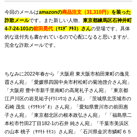
今回のメールは
amazonの
商品注文（31,310円）
を装った
詐欺メール
です。また新しい人物、
東京都練馬区石神井町
4-7-24-101の
前田晃代
（ﾏｴﾀﾞ ｱｷﾖ）さん
の登場です。具体
的な送付先も書かれているので心配になると思いますが、
完全な詐欺メールです。
ちなみに2022年春から「大阪府 東大阪市柏田東町の逸見
霞さん宛」「愛媛県四国中央市村松町の菊池啓介さん宛」
「大阪府 豊中市新千里南町の高尾礼子さん宛」「東京都
江戸川区の岩見祐子(ｲﾜﾐﾕｳｺ) さん宛」「茨城県北茨城市の
石崎 茂生（ｲﾜｻｷｼｹﾞｵ）さん宛」「愛知県豊川市の前田惠
子さん宛」「東京都北区の根本政弘さん宛」「「福島県二
本松市竹田2丁目182-1の石井 純さん宛」「千葉市美浜区
の山本 桃子（ﾔﾏﾓﾄ ﾓﾓｺ）さん宛」「石川県金沢市鱗町６５