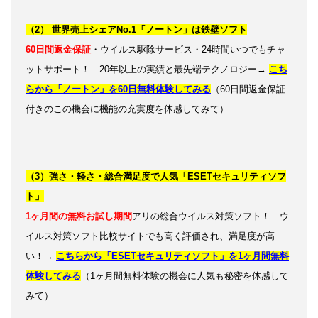
（2） 世界売上シェアNo.1「ノートン」は鉄壁ソフト
60日間返金保証
・ウイルス駆除サービス・24時間いつでもチャ
ットサポート！ 20年以上の実績と最先端テクノロジー→
こち
らから「ノートン」を60日無料体験してみる
（60日間返金保証
付きのこの機会に機能の充実度を体感してみて）
（3）強さ・軽さ・総合満足度で人気「ESETセキュリティソフ
ト」
1ヶ月間の無料お試し期間
アリの総合ウイルス対策ソフト！ ウ
イルス対策ソフト比較サイトでも高く評価され、満足度が高
い！→
こちらから「ESETセキュリティソフト」を1ヶ月間無料
体験してみる
（1ヶ月間無料体験の機会に人気も秘密を体感して
みて）