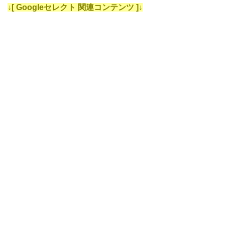
↓[ Googleセレクト 関連コンテンツ ]↓