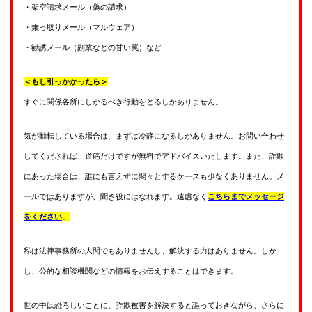
・架空請求メール（偽の請求）
・乗っ取りメール（マルウェア）
・勧誘メール（副業などの甘い罠）など
＜もし引っかかったら＞
すぐに関係各所にしかるべき行動をとるしかありません。
気が動転している場合は、まずは冷静になるしかありません。お問い合わせ
してくだされば、道筋だけですが無料でアドバイスいたします。また、詐欺
にあった場合は、誰にも言えずに悶々とするケースも少なくありません。メ
ールではありますが、聞き役にはなれます。遠慮なく
こちらまでメッセージ
をください
。
私は法律事務所の人間でもありませんし、解決する力はありません。しか
し、公的な相談機関などの情報をお伝えすることはできます。
世の中は恐ろしいことに、詐欺被害を解決すると謳っておきながら、さらに