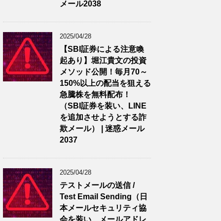
メール2038
2025/04/28
【SBI証券による注意喚
起あり】堀江貴文の投資
メソッド公開！毎月70～
150%以上の配当を狙える
急騰株を無料配布！
（SBI証券を装い、LINE
を追加させようとする詐
欺メール） | 迷惑メール
2037
2025/04/28
テストメールの送信 /
Test Email Sending（日
本メールセキュリティ協
会を装い、メールアドレ