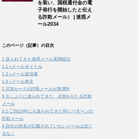
を装い、国税還付金の電
子発行を開始したと伝え
る詐欺メール） | 迷惑メ
ール2034
このページ（記事）の目次
1
送られてきた迷惑メール実例紹介
1.1
○メールタイトル
1.2
○メール送信者
1.3
○メール本文
2
JCBカードの詐欺メールが急増中
3
久しぶりに送られてきた、JCBをかたる詐欺
メール
3.1
◯2023年にも送られてきた同じパターンの
詐欺メール
4
自分の宛名が記載されていないメールは信じ
るな！