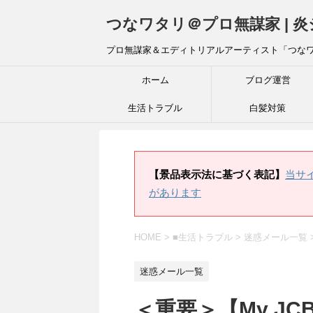
つなワタリ＠プロ無謀家 | 
プロ無謀家＆エディトリアルアーティスト「つな
ホーム
ブログ運営
生活トラブル
白髪対策
【景品表示法に基づく表記】
当サ
があります
HOME
>
■生活トラブル
>
迷惑メール一覧
迷惑メール一覧
＜重要＞【My J