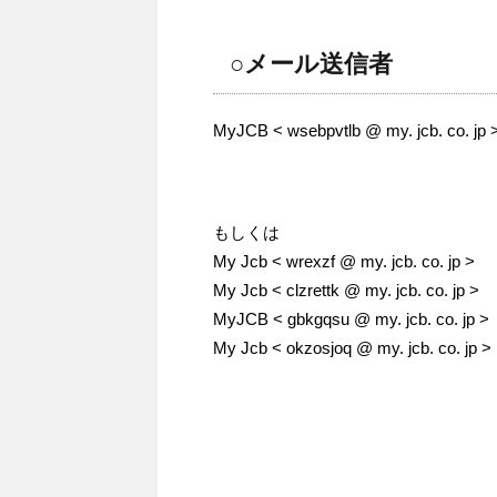
○メール送信者
MyJCB < wsebpvtlb @ my. jcb. co. jp 
もしくは
My Jcb < wrexzf @ my. jcb. co. jp >
My Jcb < clzrettk @ my. jcb. co. jp >
MyJCB < gbkgqsu @ my. jcb. co. jp >
My Jcb < okzosjoq @ my. jcb. co. jp >