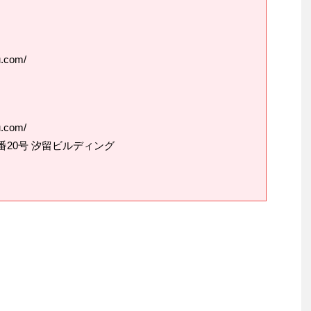
u.com/
u.com/
目2番20号 汐留ビルディング