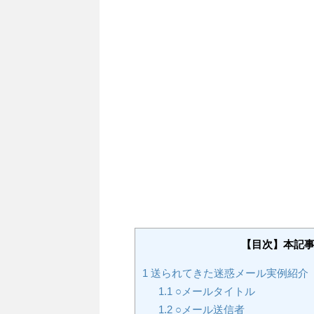
【目次】本記
1
送られてきた迷惑メール実例紹介
1.1
○メールタイトル
1.2
○メール送信者