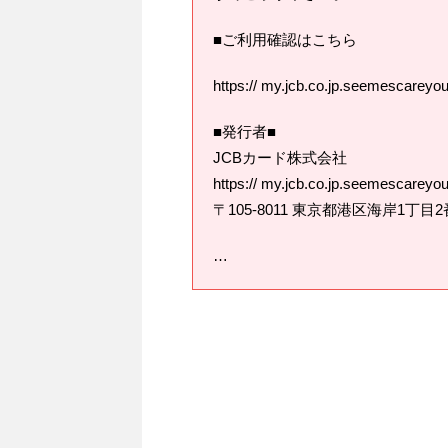
■ご利用確認はこちら
https:// my.jcb.co.jp.seemescareyo
■発行者■
JCBカード株式会社
https:// my.jcb.co.jp.seemescareyo
〒105-8011 東京都港区海岸1丁
…