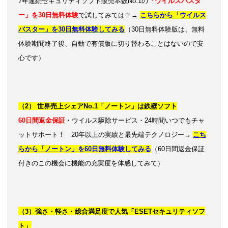
7年連続セキュリティソフト販売本数No.1の
「ウイルスバスタ
ー」を30日無料体験
で試してみては？→
こちらから「ウイルス
バスター」を30日無料体験してみる
（30日無料体験版は、無料
体験期間終了後、自動で有償版に切り替わることはないので安
心です）
（2） 世界売上シェアNo.1「ノートン」は鉄壁ソフト
60日間返金保証
・ウイルス駆除サービス・24時間いつでもチャ
ットサポート！ 20年以上の実績と最先端テクノロジー→
こち
らから「ノートン」を60日無料体験してみる
（60日間返金保証
付きのこの機会に機能の充実度を体感してみて）
（3）強さ・軽さ・総合満足度で人気「ESETセキュリティソフ
ト」