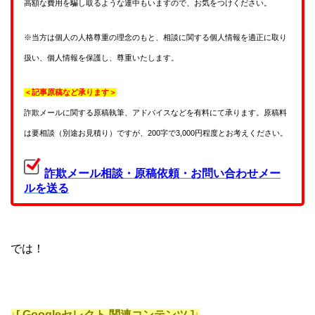
高額な費用を騙し取るような連中もいますので、お気をつけください。
※当方は個人の人格尊重の理念のもと、相談に関する個人情報を適正に取り
扱い、個人情報を保護し、尊重いたします。
＜記事原稿など承ります＞
詐欺メールに関する原稿執筆、アドバイスなどを有料にて承ります。原稿料
は要相談（別途お見積り）ですが、200字で3,000円程度とお考えください。
詐欺メール相談・原稿依頼・お問い合わせメー
ルを送る
では！
↓[ Googleセレクト 関連コンテンツ ]↓