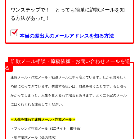
ワンステップで！ とっても簡単に詐欺メールを知
る方法があった！
本当の差出人のメールアドレスを知る方法
詐欺メール相談・原稿依頼・お問い合わせメールを送
る
迷惑メール・詐欺メール・勧誘メールは年々増えています。しかも恐ろしく
巧妙になってきています。共通する狙いは、財産を奪うことです。もし引っ
かかってしまうと、人生を食えるわす場合もあります。とくに下記のメール
にはくれぐれも注意してください。
＜人生を狂わす迷惑メール・詐欺メール＞
・フッシング詐欺メール（ECサイト、銀行系）
・架空請求メール（偽の請求）