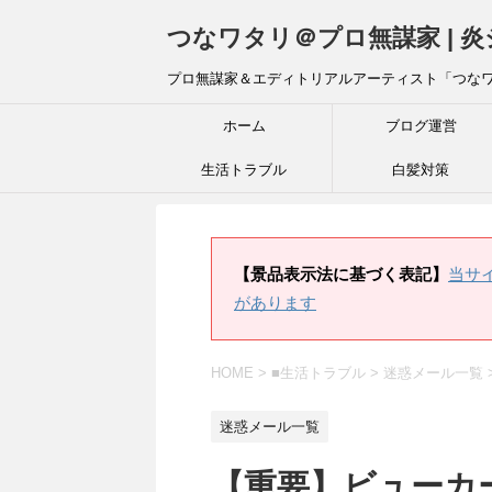
つなワタリ＠プロ無謀家 | 
プロ無謀家＆エディトリアルアーティスト「つな
ホーム
ブログ運営
生活トラブル
白髪対策
【景品表示法に基づく表記】
当サ
があります
HOME
>
■生活トラブル
>
迷惑メール一覧
迷惑メール一覧
【重要】ビューカ