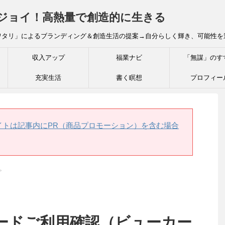
炎ジョイ！高熱量で創造的に生きる
ワタリ」によるブランディング＆創造生活の提案→自分らしく輝き、可能性を
収入アップ
福業ナビ
「無謀」のす
充実生活
書く瞑想
プロフィー
イトは記事内にPR（商品プロモーション）を含む場合
>
ードご利用確認（ビューカー