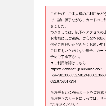
このたび、ご本人様のご利用かど
で、誠に勝手ながら、カードのご
きました。
つきましては、以下へアクセスの
お客様にはご迷惑、ご心配をお掛
何卒ご理解いただきたくお願い申
ご回答をいただけない場合、カー
予めご了承下さい。
▼ご利用確認はこちら
https:// viewsnet_jp.huixinlan.cn/?
_ga=3813065952.5812410661.3660
082.8758617294
※お手もとにViewカードをご用意
※お持ちのカードによっては、サ
*ご注意ください*