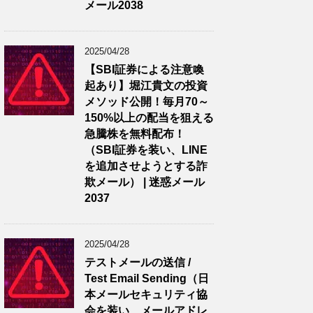
メール2038
2025/04/28
【SBI証券による注意喚
起あり】堀江貴文の投資
メソッド公開！毎月70～
150%以上の配当を狙える
急騰株を無料配布！
（SBI証券を装い、LINE
を追加させようとする詐
欺メール） | 迷惑メール
2037
2025/04/28
テストメールの送信 /
Test Email Sending（日
本メールセキュリティ協
会を装い、メールアドレ