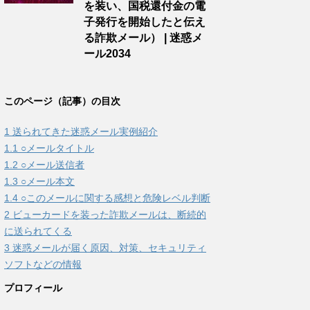
を装い、国税還付金の電
子発行を開始したと伝え
る詐欺メール） | 迷惑メ
ール2034
このページ（記事）の目次
1
送られてきた迷惑メール実例紹介
1.1
○メールタイトル
1.2
○メール送信者
1.3
○メール本文
1.4
○このメールに関する感想と危険レベル判断
2
ビューカードを装った詐欺メールは、断続的
に送られてくる
3
迷惑メールが届く原因、対策、セキュリティ
ソフトなどの情報
プロフィール