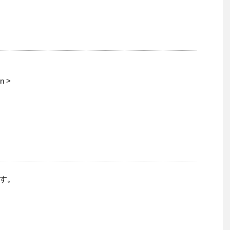
n >
す。