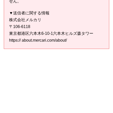
せん。
▼送信者に関する情報
株式会社メルカリ
〒106-6118
東京都港区六本木6-10-1六本木ヒルズ森タワー
https:// about.mercari.com/about/