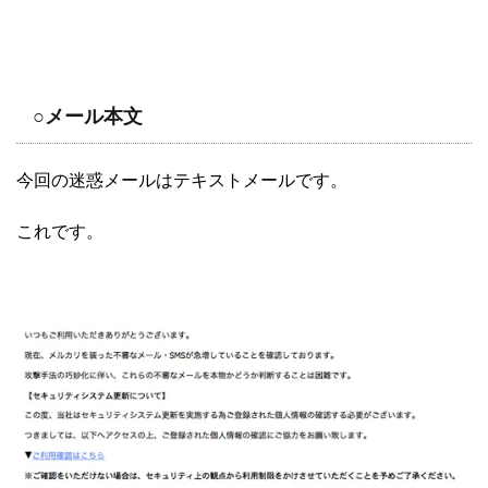
○メール本文
今回の迷惑メールはテキストメールです。
これです。