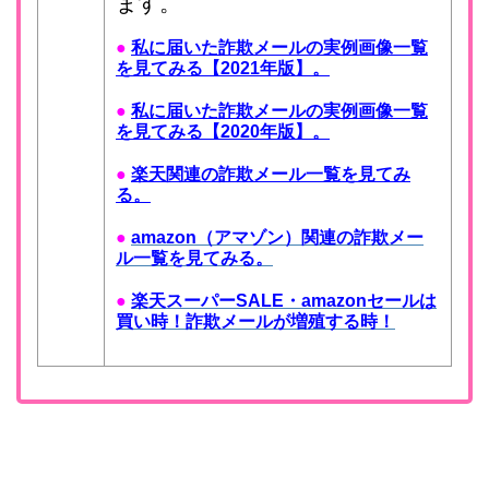
ます。
●
私に届いた詐欺メールの実例画像一覧
を見てみる【2021年版】。
●
私に届いた詐欺メールの実例画像一覧
を見てみる【2020年版】。
●
楽天関連の詐欺メール一覧を見てみ
る。
●
amazon（アマゾン）関連の詐欺メー
ル一覧を見てみる。
●
楽天スーパーSALE・amazonセールは
買い時！詐欺メールが増殖する時！