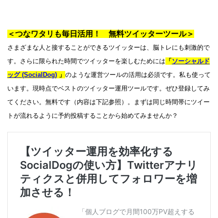
＜つなワタリも毎日活用！ 無料ツイッターツール＞
さまざまな人と接することができるツイッターは、脳トレにも刺激的で
す。さらに限られた時間でツイッターを楽しむためには
「
ソーシャルド
ッグ (SocialDog)
」
のような運営ツールの活用は必須です。私も使って
います。現時点でベストのツイッター運用ツールです。ぜひ登録してみ
てください。無料です（内容は下記参照）。まずは同じ時間帯にツイー
トが流れるように予約投稿することから始めてみませんか？