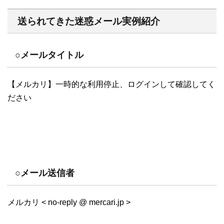
送られてきた迷惑メール実例紹介
○メールタイトル
【メルカリ】一時的な利用停止、ログインして確認してく
ださい
○メール送信者
メルカリ < no-reply @ mercari.jp >