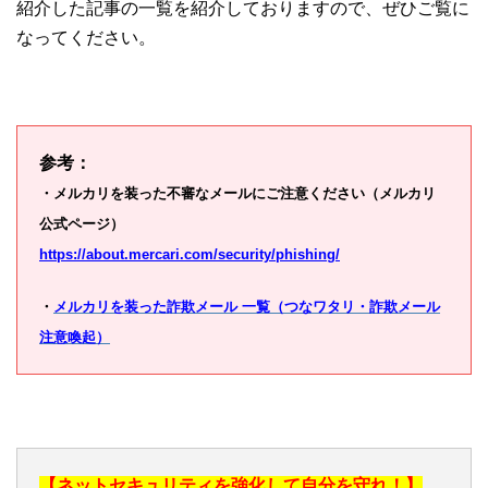
紹介した記事の一覧を紹介しておりますので、ぜひご覧に
なってください。
参考：
・メルカリを装った不審なメールにご注意ください（メルカリ
公式ページ）
https://about.mercari.com/security/phishing/
・
メルカリを装った詐欺メール 一覧（つなワタリ・詐欺メール
注意喚起）
【ネットセキュリティを強化して自分を守れ！】