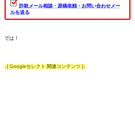
詐欺メール相談・原稿依頼・お問い合わせメー
ルを送る
では！
↓[ Googleセレクト 関連コンテンツ ]↓