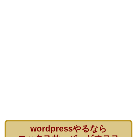
wordpressやるなら