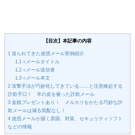
【目次】本記事の内容
1
送られてきた迷惑メール実例紹介
1.1
○メールタイトル
1.2
○メール送信者
1.3
○メール本文
2
攻撃手法が巧妙化してきている……と注意喚起する
詐欺手口！ 羊の皮を被った詐欺メール
3
金銭プレゼントあり！ メルカリをかたる巧妙な詐
欺メールは減る気配なし！
4
迷惑メールが届く原因、対策、セキュリティソフト
などの情報