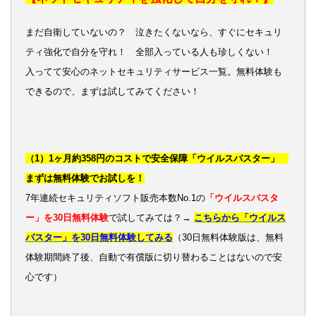
まだ自衛していないの？ 泣きたくないなら、すぐにセキュリ
ティ強化で自分を守れ！ 全部入っている人も珍しくない！
入ってて安心のネットセキュリティサービス一覧。無料体験も
できるので、まずは試してみてください！
（1）1ヶ月約358円のコストで安全保障「ウイルスバスター」
まずは無料体験でお試しを！
7年連続セキュリティソフト販売本数No.1の
「ウイルスバスタ
ー」を30日無料体験
で試してみては？→
こちらから「ウイルス
バスター」を30日無料体験してみる
（30日無料体験版は、無料
体験期間終了後、自動で有償版に切り替わることはないので安
心です）