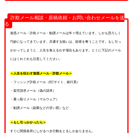
詐欺メール相談・原稿依頼・お問い合わせメールを送
る
迷惑メール・詐欺メール・勧誘メールは年々増えています。しかも恐ろしく
巧妙になってきています。共通する狙いは、財産を奪うことです。もし引っ
かかってしまうと、人生を食えるわす場合もあります。とくに下記のメール
にはくれぐれも注意してください。
＜人生を狂わす迷惑メール・詐欺メール＞
・フッシング詐欺メール（ECサイト、銀行系）
・架空請求メール（偽の請求）
・乗っ取りメール（マルウェア）
・勧誘メール（副業などの甘い罠）など
＜もし引っかかったら＞
すぐに関係各所にしかるべき行動をとるしかありません。