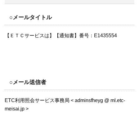
○メールタイトル
【ＥＴＣサービスは】【通知書】番号：E1435554
○メール送信者
ETC利用照会サービス事務局 < adminsfheyg @ ml.etc-
meisai.jp >