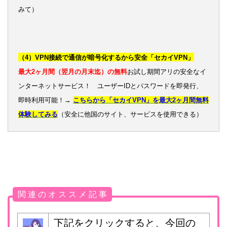
みて）
（4）VPN接続で通信が暗号化するから安全「セカイVPN」
最大2ヶ月間（翌月の月末迄）の無料
お試し期間アリの安全なイ
ンターネットサービス！ ユーザーIDとパスワードを即発行、
即時利用可能！→
こちらから「セカイVPN」を最大2ヶ月間無料
体験してみる
（安全に他国のサイト、サービスを使用できる）
関 連 の オ ス ス メ 記 事
下記をクリックすると、今回の