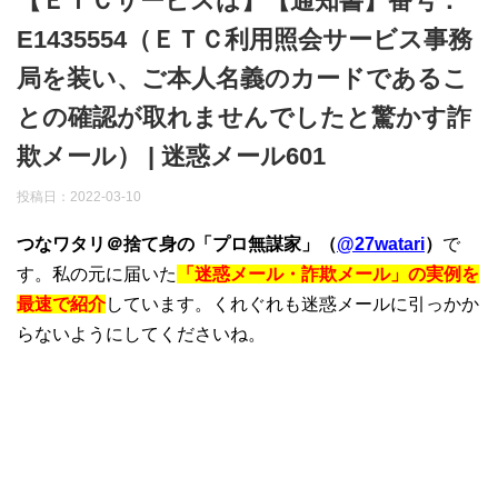
【ＥＴＣサービスは】【通知書】番号：
E1435554（ＥＴＣ利用照会サービス事務
局を装い、ご本人名義のカードであるこ
との確認が取れませんでしたと驚かす詐
欺メール） | 迷惑メール601
投稿日：
2022-03-10
つなワタリ＠捨て身の「プロ無謀家」（
@27watari
）
で
す。私の元に届いた
「迷惑メール・詐欺メール」の実例を
最速で紹介
しています。くれぐれも迷惑メールに引っかか
らないようにしてくださいね。