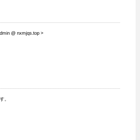
dmin @ nxmjqs.top >
す。