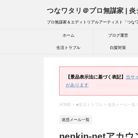
つなワタリ＠プロ無謀家 | 
プロ無謀家＆エディトリアルアーティスト「つな
ホーム
ブログ運営
生活トラブル
白髪対策
【景品表示法に基づく表記】
当サ
があります
HOME
>
■生活トラブル
>
迷惑メール一覧
迷惑メール一覧
nenkin-net