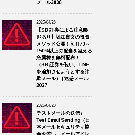
メール2038
2025/04/28
【SBI証券による注意喚
起あり】堀江貴文の投資
メソッド公開！毎月70～
150%以上の配当を狙える
急騰株を無料配布！
（SBI証券を装い、LINE
を追加させようとする詐
欺メール） | 迷惑メール
2037
2025/04/28
テストメールの送信 /
Test Email Sending（日
本メールセキュリティ協
会を装い、メールアドレ