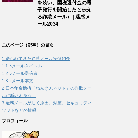
を装い、国税還付金の電
子発行を開始したと伝え
る詐欺メール） | 迷惑メ
ール2034
このページ（記事）の目次
1
送られてきた迷惑メール実例紹介
1.1
○メールタイトル
1.2
○メール送信者
1.3
○メール本文
2
日本年金機構「ねんきんネット」の詐欺メー
ルに騙されるな！
3
迷惑メールが届く原因、対策、セキュリティ
ソフトなどの情報
プロフィール