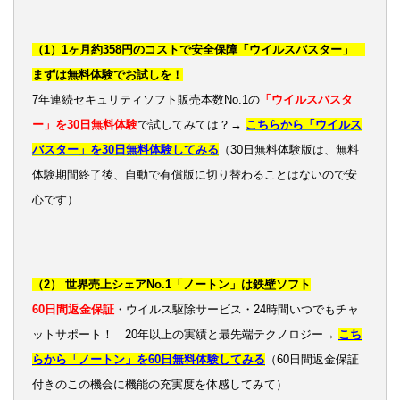
（1）1ヶ月約358円のコストで安全保障「ウイルスバスター」
まずは無料体験でお試しを！
7年連続セキュリティソフト販売本数No.1の
「ウイルスバスタ
ー」を30日無料体験
で試してみては？→
こちらから「ウイルス
バスター」を30日無料体験してみる
（30日無料体験版は、無料
体験期間終了後、自動で有償版に切り替わることはないので安
心です）
（2） 世界売上シェアNo.1「ノートン」は鉄壁ソフト
60日間返金保証
・ウイルス駆除サービス・24時間いつでもチャ
ットサポート！ 20年以上の実績と最先端テクノロジー→
こち
らから「ノートン」を60日無料体験してみる
（60日間返金保証
付きのこの機会に機能の充実度を体感してみて）