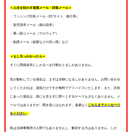
＜人生を狂わす迷惑メール・詐欺メール＞
・フッシング詐欺メール（ECサイト、銀行系）
・架空請求メール（偽の請求）
・乗っ取りメール（マルウェア）
・勧誘メール（副業などの甘い罠）など
＜もし引っかかったら＞
すぐに関係各所にしかるべき行動をとるしかありません。
気が動転している場合は、まずは冷静になるしかありません。お問い合わせ
してくだされば、道筋だけですが無料でアドバイスいたします。また、詐欺
にあった場合は、誰にも言えずに悶々とするケースも少なくありません。メ
ールではありますが、聞き役にはなれます。遠慮なく
こちらまでメッセージ
をください
。
私は法律事務所の人間でもありませんし、解決する力はありません。しか