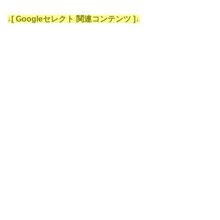
↓[ Googleセレクト 関連コンテンツ ]↓