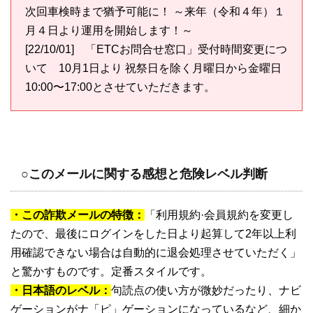
次回車検時まで猶予可能に！ ～来年（令和４年）１
月４日より運用を開始します！～
[22/10/01] 「ETCお問合せ窓口」受付時間変更につ
いて 10月1日より 祝祭日を除く月曜日から金曜日
10:00〜17:00とさせていただきます。
○このメールに関する感想と危険レベル判断
・この詐欺メールの特徴：
「利用規約·会員規約を変更し
たので、最後にログインをした日より起算して2年以上利
用確認できない場合は自動的に退会処理させていただく」
と驚かすものです。定番スタイルです。
・日本語のレベル：
句読点の使い方が微妙だったり、ナビ
ゲーションがナ「ピ」ゲーションになっているなど、細か