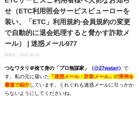
ETCサービスご利用者様へ大切なお知ら
せ（ETC利用照会サービスビューローを
装い、「ETC」利用規約·会員規約の変更
で自動的に退会処理すると脅かす詐欺メ
ール） | 迷惑メール977
投稿日：
2022-10-19
つなワタリ＠捨て身の「プロ無謀家」（
@27watari
）
で
す。私の元に届いた
「迷惑メール・詐欺メール」の実例を
最速で紹介
しています。くれぐれも迷惑メールに引っかか
らないようにしてくださいね。