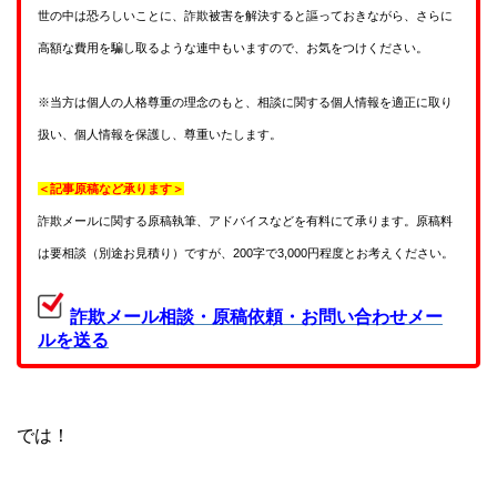
世の中は恐ろしいことに、詐欺被害を解決すると謳っておきながら、さらに
高額な費用を騙し取るような連中もいますので、お気をつけください。
※当方は個人の人格尊重の理念のもと、相談に関する個人情報を適正に取り
扱い、個人情報を保護し、尊重いたします。
＜記事原稿など承ります＞
詐欺メールに関する原稿執筆、アドバイスなどを有料にて承ります。原稿料
は要相談（別途お見積り）ですが、200字で3,000円程度とお考えください。
詐欺メール相談・原稿依頼・お問い合わせメー
ルを送る
では！