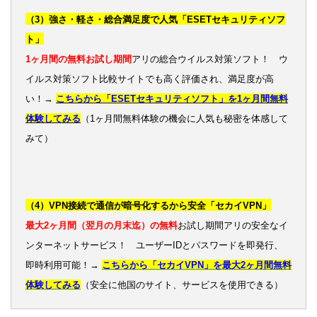
（3）強さ・軽さ・総合満足度で人気「ESETセキュリティソフ
ト」
1ヶ月間の無料お試し期間
アリの総合ウイルス対策ソフト！ ウ
イルス対策ソフト比較サイトでも高く評価され、満足度が高
い！→
こちらから「ESETセキュリティソフト」を1ヶ月間無料
体験してみる
（1ヶ月間無料体験の機会に人気も秘密を体感して
みて）
（4）VPN接続で通信が暗号化するから安全「セカイVPN」
最大2ヶ月間（翌月の月末迄）の無料
お試し期間アリの安全なイ
ンターネットサービス！ ユーザーIDとパスワードを即発行、
即時利用可能！→
こちらから「セカイVPN」を最大2ヶ月間無料
体験してみる
（安全に他国のサイト、サービスを使用できる）