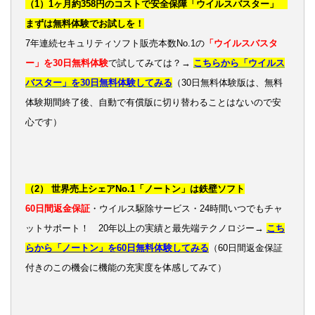
（1）1ヶ月約358円のコストで安全保障「ウイルスバスター」
まずは無料体験でお試しを！
7年連続セキュリティソフト販売本数No.1の
「ウイルスバスタ
ー」を30日無料体験
で試してみては？→
こちらから「ウイルス
バスター」を30日無料体験してみる
（30日無料体験版は、無料
体験期間終了後、自動で有償版に切り替わることはないので安
心です）
（2） 世界売上シェアNo.1「ノートン」は鉄壁ソフト
60日間返金保証
・ウイルス駆除サービス・24時間いつでもチャ
ットサポート！ 20年以上の実績と最先端テクノロジー→
こち
らから「ノートン」を60日無料体験してみる
（60日間返金保証
付きのこの機会に機能の充実度を体感してみて）