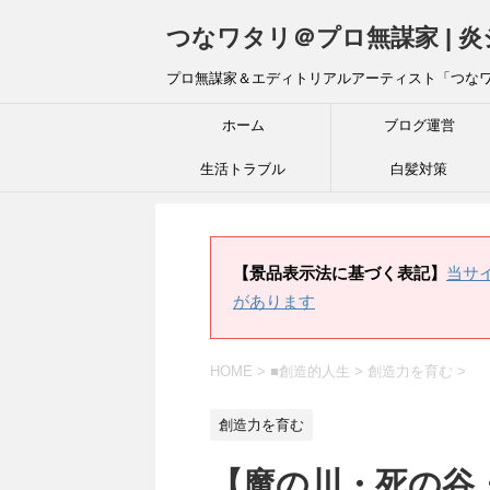
つなワタリ＠プロ無謀家 | 
プロ無謀家＆エディトリアルアーティスト「つな
ホーム
ブログ運営
生活トラブル
白髪対策
【景品表示法に基づく表記】
当サ
があります
HOME
>
■創造的人生
>
創造力を育む
>
創造力を育む
【魔の川・死の谷