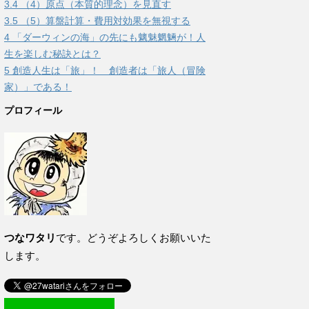
3.4
（4）原点（本質的理念）を見直す
3.5
（5）算盤計算・費用対効果を無視する
4
「ダーウィンの海」の先にも魑魅魍魎が！人
生を楽しむ秘訣とは？
5
創造人生は「旅」！ 創造者は「旅人（冒険
家）」である！
プロフィール
つなワタリ
です。どうぞよろしくお願いいた
します。