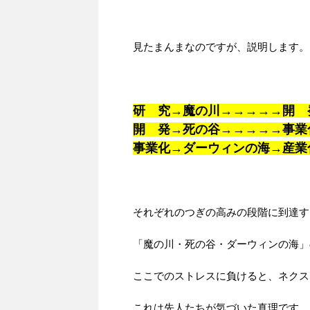
見たまんまなのですが、説明します。
研 究→魔の川→→→→→開 
開 発→死の谷→→→→→事業
事業化→ダーウィンの海→産業
それぞれのつぎの高みの段階に到達す
「魔の川・死の谷・ダーウィンの海
ここでのストレスに負けると、ネクス
これは先人たちが気づいた真理です。