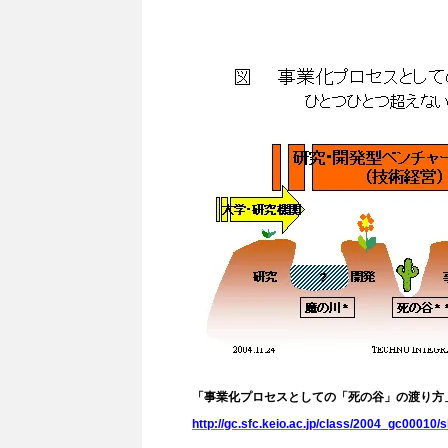
「事業化プロセスとしての「死の谷」の渡り方」
http://gc.sfc.keio.ac.jp/class/2004_gc00010/