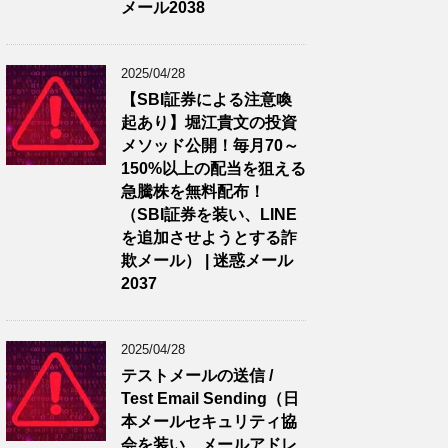
メール2038
2025/04/28
【SBI証券による注意喚
起あり】堀江貴文の投資
メソッド公開！毎月70～
150%以上の配当を狙える
急騰株を無料配布！
（SBI証券を装い、LINE
を追加させようとする詐
欺メール） | 迷惑メール
2037
2025/04/28
テストメールの送信 /
Test Email Sending（日
本メールセキュリティ協
会を装い、メールアドレ