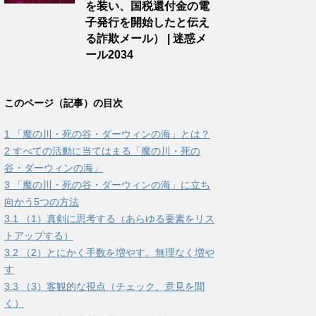
を装い、国税還付金の電
子発行を開始したと伝え
る詐欺メール） | 迷惑メ
ール2034
このページ（記事）の目次
1
「魔の川・死の谷・ダーウィンの海」とは？
2
すべての活動に当てはまる「魔の川・死の
谷・ダーウィンの海」
3
「魔の川・死の谷・ダーウィンの海」に立ち
向かう5つの方法
3.1
（1）真剣に思考する（あらゆる要素をリス
トアップする）
3.2
（2）とにかく手数を増やす。無理なく増や
す
3.3
（3）客観的な視点（チェック、意見を聞
く）