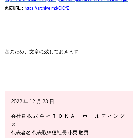
魚拓URL：
https://archive.md/GiQfZ
念のため、文章に残しておきます。
2022 年 12 月 23 日
会社名 株 式 会 社 Ｔ Ｏ Ｋ Ａ Ｉ ホ ー ル デ ィ ン グ
ス
代表者名 代表取締役社長 小栗 勝男