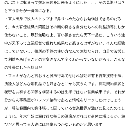
のポストに収まって贅沢三昧を出来るようにした、、、その見返りは？
と言う部分が一番気になる。
・東大出身で役人のトップまで昇りつめたならお勉強はできるのだろ
う。今の官僚組織の問題はその頭の良さを自分たちへの利益誘導にしか
使わないこと。厚顔無恥な上、言い訳させたら天下一品だ。こういう連
中が天下って企業経営で優れた結果など残せるはずがない。そんな経験
はしていないし、役所の予算の使い方なんて無駄だらけ。自分で苦労し
て利益をあげることの大変さなんて全くわかっていないだろう。こんな
の社長にしたら駄目だ
・フェミがなんと言おうと脱法行為でなければ効果有る営業接待手法。
所詮人はどんな消耗品でも好きなとこから買うんです。長期契約顧客と
秘密を共有する関係を構築するのは生半ではない営業成果です。それが
分からん事務屋がハレンチ接待であると情報をリークしたのでしょう
が、尊法範囲内で身体張って闘っている営業世界が遊びに見えたのでし
ょうね。年末年始に避け得な毎日の酒席がどれほど身体に堪えるか、遊
びだと思ってる人達には想像もつかないものだと思います