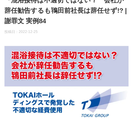
『混浴接待は不適切ではない？ 会社が
辞任勧告するも鴇田前社長は辞任せず!? |
謝罪文 実例84
投稿日：
2022-12-25