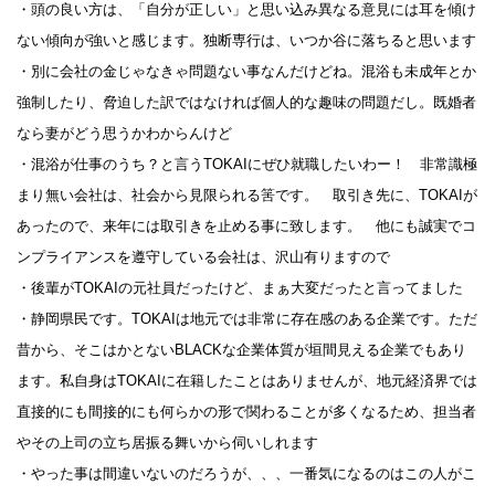
・頭の良い方は、「自分が正しい」と思い込み異なる意見には耳を傾け
ない傾向が強いと感じます。独断専行は、いつか谷に落ちると思います
・別に会社の金じゃなきゃ問題ない事なんだけどね。混浴も未成年とか
強制したり、脅迫した訳ではなければ個人的な趣味の問題だし。既婚者
なら妻がどう思うかわからんけど
・混浴が仕事のうち？と言うTOKAIにぜひ就職したいわー！ 非常識極
まり無い会社は、社会から見限られる筈です。 取引き先に、TOKAIが
あったので、来年には取引きを止める事に致します。 他にも誠実でコ
ンプライアンスを遵守している会社は、沢山有りますので
・後輩がTOKAIの元社員だったけど、まぁ大変だったと言ってました
・静岡県民です。TOKAIは地元では非常に存在感のある企業です。ただ
昔から、そこはかとないBLACKな企業体質が垣間見える企業でもあり
ます。私自身はTOKAIに在籍したことはありませんが、地元経済界では
直接的にも間接的にも何らかの形で関わることが多くなるため、担当者
やその上司の立ち居振る舞いから伺いしれます
・やった事は間違いないのだろうが、、、一番気になるのはこの人がこ