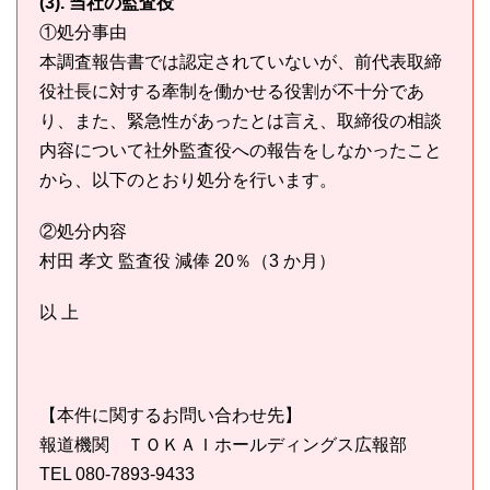
(3). 当社の監査役
①処分事由
本調査報告書では認定されていないが、前代表取締
役社長に対する牽制を働かせる役割が不十分であ
り、また、緊急性があったとは言え、取締役の相談
内容について社外監査役への報告をしなかったこと
から、以下のとおり処分を行います。
②処分内容
村田 孝文 監査役 減俸 20％（3 か月）
以 上
【本件に関するお問い合わせ先】
報道機関 ＴＯＫＡＩホールディングス広報部
TEL 080-7893-9433