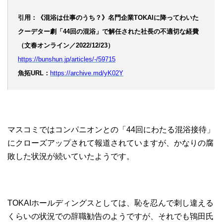
引用：《混浴は仕事のうち？》名門企業TOKAIに降ってわいた
クーデター劇「44回の混浴」で解任された社長の不適切な経費
（文春オンライン／2022/12/23）
https://bunshun.jp/articles/-/59715
魚拓URL：
https://archive.md/yK02Y
マスコミではコンパニオンとの「44回にわたる混浴接待」
にクローズアップされて報道されていますが、かなりの腐
敗した状況が続いていたようです。
TOKAIホールディングスとしては、恥を忍んで刺し違える
くらいの状況での辞職勧告のようですが、それでも鴇田氏