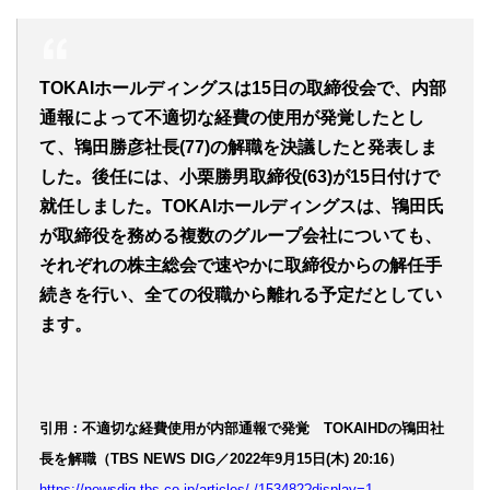
TOKAIホールディングスは15日の取締役会で、内部
通報によって不適切な経費の使用が発覚したとし
て、鴇田勝彦社長(77)の解職を決議したと発表しま
した。後任には、小栗勝男取締役(63)が15日付けで
就任しました。TOKAIホールディングスは、鴇田氏
が取締役を務める複数のグループ会社についても、
それぞれの株主総会で速やかに取締役からの解任手
続きを行い、全ての役職から離れる予定だとしてい
ます。
引用：不適切な経費使用が内部通報で発覚 TOKAIHDの鴇田社
長を解職（TBS NEWS DIG／2022年9月15日(木) 20:16）
https://newsdig.tbs.co.jp/articles/-/153482?display=1