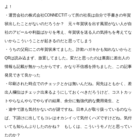
よ！
・運営会社の株式会社CONNECTITって所の社長は自分で手書きの年賀
状出したことがないのだろうか？ 元々年賀状を出す風習がない人が自
社のアピールや利益ばかりを考え、年賀状を送る人の気持ちを考えてな
いからこういうことが起きるのだと思ってしまう
・うちの父宛にこの年賀状来てました。詐欺ハガキかも知れないからと
QRは読み込まず、放置してました。変だと思ったのは裏面に差出人の
情報も記載が無かったからです。かなり不信感を持ちました、この記事
発見できて良かった
・印刷された時点でのチェックとかは無いんだね。宛先はともかく、差
出人欄位はチェック出来るようにしておくべきだろうけど、コストカッ
トやらなんやらでやらずの結果、余分に勉強代的な費用発生、と
・途中で誰も気付かないのが謎ですね。日本人が取り扱っているのなら
ば、下請けに出してもコレはオカシイって気付くハズですけどね。気付
いても知らんぷりしたのかね？ もしくは、こういうモノだと思ってい
たのか？