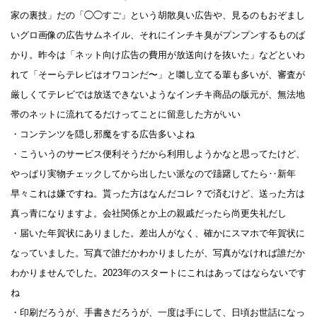
家の裏技」だの「◯◯すご」という胡散臭い広告や、見るのもおぞまし
いグロ画像の広告サムネイル、それにインチキ臭がプンプンするものば
かり。昨今は「ネット向け広告の費用が放送向けを抜いた」などといわ
れて「そーらテレビはオワコンだ〜」と囃し立てる輩も多いが、審査が
厳しくてテレビでは放送できないようなインチキ商品の版元が、無法地
帯のネットに流れてるだけってことに留意した方がいい
・コンテンツを隠し邪魔をする広告多いよね
・こういうのサービス便利そうだから利用しようかなと思ってたけど、
やっぱり実物チェックしてから出したい派なので躊躇してたら‥新年
早々これは嫌ですね。貰った方はなんだコレ？で済むけど、送った方は
真っ青になりますよ。会社関係とか上の親戚だったら尚更失礼だし
・届いた年賀状にありました。差出人がなく、確かにスマホで年賀状に
なっていました。写真で誰だかわかりましたが、写真がなければ誰だか
わかりませんでした。2023年のスタートにこれはあってはならないです
ね
・印刷だろうが、手書きだろうが、一度は手にして、日頃お世話になっ