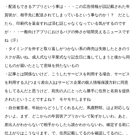
・配送もできるアプリという事は・・・この広告情報が誤記載された年
賀状が、相手先に配送されてしまっているという事なのか！？ だとし
たら、印刷代を返金すれば済む話じゃなくなっている気がするのです
が・・・一般向けアプリにおけるバグの怖さが垣間見えるニュースです
ね（汗）
・タイミングを外すと取り返しがつかない系の商売は失敗したときのリ
スクが高いね。成人式なり卒業式なり記念日に逸してしまうと後から同
じものが届いたとして意味を持たないもの
・記事とは関係ないけど、こうしたサービスを利用する場合、サービス
を利用する人(つまり差出人)はサービス企業の個人情報保護方針に同意
をしてるんだと思うけど、宛先の人にとったら勝手に住所と名前を提供
されたということですよね？ モヤモヤしますね
・自分被害者。年始からどうしてくれるんだ。馬鹿野郎。はよ対応しな
さいよ。まず、どこからの年賀状アプリかバレて恥ずかしいわ。あと、
差出人がわからないで相手からしたら誰かわからないわ。確定する前に
仕上がりはこうなります。で、住所記載してるのを確認してるのに、、