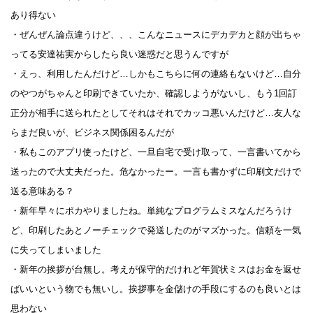
あり得ない
・ぜんぜん論点違うけど、、、こんなニュースにデカデカと顔が出ちゃ
ってる安達祐実からしたら良い迷惑だと思うんですが
・えっ、利用したんだけど…しかもこちらに何の連絡もないけど…自分
のやつがちゃんと印刷できていたか、確認しようがないし、もう1回訂
正分が相手に送られたとしてそれはそれでカッコ悪いんだけど…友人な
らまだ良いが、ビジネス関係困るんだが
・私もこのアプリ使ったけど、一旦自宅で受け取って、一言書いてから
送ったので大丈夫だった。危なかったー。一言も書かずに印刷文だけで
送る意味ある？
・新年早々にポカやりましたね。単純なプログラムミスなんだろうけ
ど、印刷したあとノーチェックで発送したのがマズかった。信頼を一気
に失ってしまいました
・新年の挨拶が台無し。考えが保守的だけれど年賀状ミスはお金を返せ
ばいいという物でも無いし。挨拶事を金儲けの手段にするのも良いとは
思わない