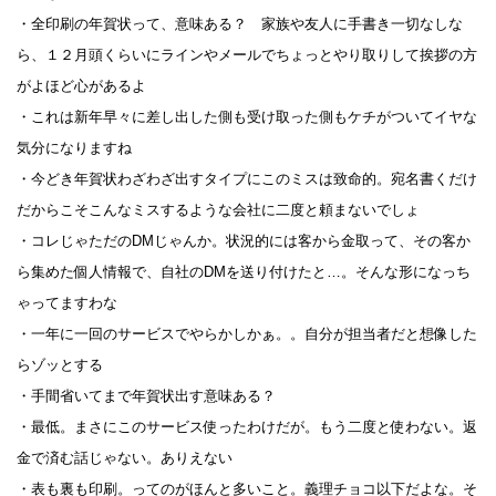
・全印刷の年賀状って、意味ある？ 家族や友人に手書き一切なしな
ら、１２月頭くらいにラインやメールでちょっとやり取りして挨拶の方
がよほど心があるよ
・これは新年早々に差し出した側も受け取った側もケチがついてイヤな
気分になりますね
・今どき年賀状わざわざ出すタイプにこのミスは致命的。宛名書くだけ
だからこそこんなミスするような会社に二度と頼まないでしょ
・コレじゃただのDMじゃんか。状況的には客から金取って、その客か
ら集めた個人情報で、自社のDMを送り付けたと…。そんな形になっち
ゃってますわな
・一年に一回のサービスでやらかしかぁ。。自分が担当者だと想像した
らゾッとする
・手間省いてまで年賀状出す意味ある？
・最低。まさにこのサービス使ったわけだが。もう二度と使わない。返
金で済む話じゃない。ありえない
・表も裏も印刷。ってのがほんと多いこと。義理チョコ以下だよな。そ