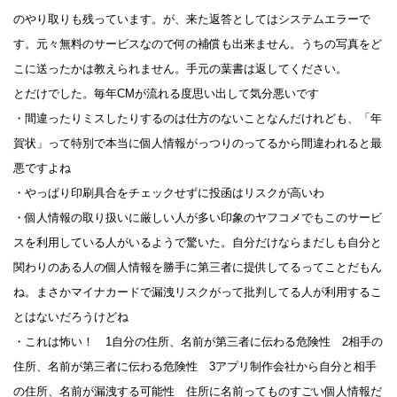
のやり取りも残っています。が、来た返答としてはシステムエラーで
す。元々無料のサービスなので何の補償も出来ません。うちの写真をど
こに送ったかは教えられません。手元の葉書は返してください。
とだけでした。毎年CMが流れる度思い出して気分悪いです
・間違ったりミスしたりするのは仕方のないことなんだけれども、「年
賀状」って特別で本当に個人情報がっつりのってるから間違われると最
悪ですよね
・やっぱり印刷具合をチェックせずに投函はリスクが高いわ
・個人情報の取り扱いに厳しい人が多い印象のヤフコメでもこのサービ
スを利用している人がいるようで驚いた。自分だけならまだしも自分と
関わりのある人の個人情報を勝手に第三者に提供してるってことだもん
ね。まさかマイナカードで漏洩リスクがって批判してる人が利用するこ
とはないだろうけどね
・これは怖い！ 1自分の住所、名前が第三者に伝わる危険性 2相手の
住所、名前が第三者に伝わる危険性 3アプリ制作会社から自分と相手
の住所、名前が漏洩する可能性 住所に名前ってものすごい個人情報だ