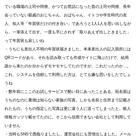
ている職場の上司や同僚、かつてお世話になった昔の上司や同僚、長年
会っていない親戚のおじちゃん、おばちゃん、イトコや学生時代の友
人、知人等「年賀状だけの付き合い」であろうと1人1人を思い出しなが
ら、一筆添えて出す。一度も手にされず「取りあえず出しときました」
って年賀状も寂しいね
・うちにも差出人不明の年賀状届きました。本来差出人の記入箇所には
QRコードがあり、それを読み取っても作成サイトに飛ぶだけで、結局
誰から来たのか分からずモヤモヤしてたのですが、これだったのか…。
これ、システムを信頼して利用した方は、とても嫌な思いをしたでしょ
うね
・数年前にここのお試しサービスで酷い目にあったことある。宛名面は
うちのなのに裏側は知らない家族の写真。しかも名前と住所まで記載さ
れたもの。うちの指定した写真は更に違う人に送ってしまったと。個人
情報ガッツリ載せてたのに。そこから信用できない会社として利用して
いません
・当時もSNSで愚痴りましたし、運営会社にも苦情出しました。メール