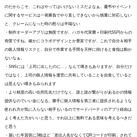
のだからこそ、これはやってはいけないミスだよなぁ。慶弔やイベント
に関するサービスは一発勝負でやり直しできないから慎重に対応しない
と、クレームになった時の怒りは半端ない
・制作オーダーアプリは無償ですが、ハガキ代実費＋印刷代55円からの
有償ですね。確かにコラボデザインとか豊富ですが、これで自分＆相手
の個人情報リスクと、自分で作業する手間を天秤に掛けると食指は動か
ないなぁ。
・SNSには「上司に出したのに…」なんて嘆きもありますが、自分だけ
ではなく、上司の個人情報を運営に共有していることを自覚していると
は思えない嘆きもみられます
・より精度の高い住所氏名だけでなく、誰と誰が繋がりがあるかの情報
提供なのでいい金になる。勝手に個人情報を第三者に提供されるような
使われ方が気に入らない相手もいるのでサードパーティのアプリ経由は
よく考えた方がいいと思う。それ以上に無料である意味を考えるべきだ
と思う
・届いた年賀状に3枚ほど「差出人名がなくてQRコードが印刷」されて