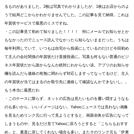
るものがありました。2枚は写真でわかりましたが、1枚はお店からのよ
うで結局どこからかわかりませんでした。この記事を見て納得。これは
年賀状サービスで最悪のミスですね。
・この記事見て初めて知りました！！！！ 特にメールでお知らせとか
もなかったのでニュース読んでなかったら知らないままだった。うちは
毎年利用していて、いつもは自宅から投函にしているのだけど今回初め
て主人の会社関係の年賀状だけ直接投函に。写真も何もない普通のビジ
ネス年賀状だから誰からなんか絶対にわからない涙。アプリのお知らせ
欄を読んだら連絡の有無に関わらず対応しますってなってるけど、主人
の年賀状が当てはまるのか取引先に連絡して確認なんかできないし。。
もう本当に最悪だわ
・このケースに限らず、ネットの広告は見たいものを覆い隠すようなも
のも多いから、いいイメージはない。Yahooニュースでは見れない画像
を見るためリンク元に行って見ようとすると、画面全体が広告になって
しまうものや、見るだけ見てYahooに戻ろうとすると「こちらもおすす
め」と、素直に戻してくれない場合も多い。またそのリンク元も「伊東