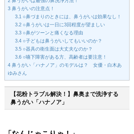
2
鼻うがいは最強の鼻洗浄方法！
3
鼻うがいの注意点！
3.1
○鼻づまりのときには、鼻うがいは効果なし！
3.2
○鼻うがいは一日に3回程度が望ましい
3.3
○鼻がツーンと痛くなる理由
3.4
○子どもは鼻うがいしてもいいのか？
3.5
○器具の衛生面は大丈夫なのか？
3.6
○嚥下障害がある方、高齢者は要注意！
4
鼻うがい「ハナノア」のモデルは？ 女優・白木あ
ゆみさん
【花粉トラブル解決！】鼻奥まで洗浄する
鼻うがい「ハナノア」
「なんじゃこりゃ！」