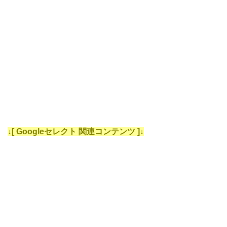
↓[ Googleセレクト 関連コンテンツ ]↓