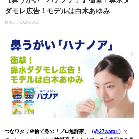
【鼻うがい「ハナノア」】衝撃！鼻水ダ
ダモレ広告！モデルは白木あゆみ
投稿日：
2019-03-18
つなワタリ＠捨て身の「プロ無謀家」（
@27watari
）
で