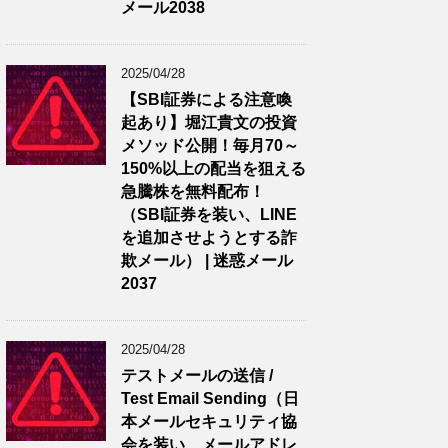
メール2038
2025/04/28
【SBI証券による注意喚
起あり】堀江貴文の投資
メソッド公開！毎月70～
150%以上の配当を狙える
急騰株を無料配布！
（SBI証券を装い、LINE
を追加させようとする詐
欺メール） | 迷惑メール
2037
2025/04/28
テストメールの送信 /
Test Email Sending（日
本メールセキュリティ協
会を装い、メールアドレ