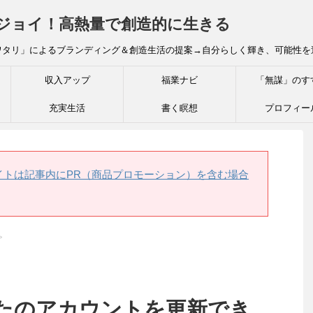
炎ジョイ！高熱量で創造的に生きる
ワタリ」によるブランディング＆創造生活の提案→自分らしく輝き、可能性を
収入アップ
福業ナビ
「無謀」のす
充実生活
書く瞑想
プロフィー
イトは記事内にPR（商品プロモーション）を含む場合
>
たのアカウントを更新でき