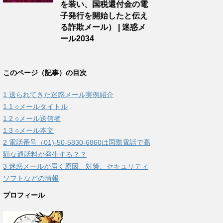
を装い、国税還付金の電
子発行を開始したと伝え
る詐欺メール） | 迷惑メ
ール2034
このページ（記事）の目次
1
送られてきた迷惑メール実例紹介
1.1
○メールタイトル
1.2
○メール送信者
1.3
○メール本文
2
電話番号（01)-50-5830-6860は国際電話で高
額な通話料が発生する？？
3
迷惑メールが届く原因、対策、セキュリティ
ソフトなどの情報
プロフィール