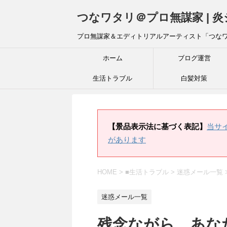
つなワタリ＠プロ無謀家 | 
プロ無謀家＆エディトリアルアーティスト「つな
ホーム
ブログ運営
生活トラブル
白髪対策
【景品表示法に基づく表記】
当サ
があります
HOME
>
■生活トラブル
>
迷惑メール一覧
迷惑メール一覧
残念ながら、あな