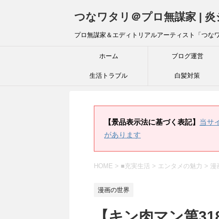
つなワタリ＠プロ無謀家 | 
プロ無謀家＆エディトリアルアーティスト「つな
ホーム
ブログ運営
生活トラブル
白髪対策
【景品表示法に基づく表記】
当サ
があります
HOME
>
■充実生活
>
エンタメの魅力
>
漫
漫画の世界
【キン肉マン第318