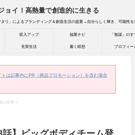
炎ジョイ！高熱量で創造的に生きる
ワタリ」によるブランディング＆創造生活の提案→自分らしく輝き、可能性を
収入アップ
福業ナビ
「無謀」のす
充実生活
書く瞑想
プロフィー
イトは記事内にPR（商品プロモーション）を含む場合
画の世界
>
話】ビッグボディチーム登