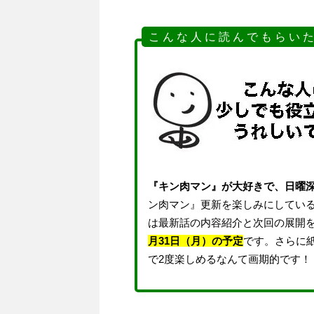
こ ん な 人 に 読 ん で も ら い た
『キン肉マン』が大好きで、日曜
ン肉マン』更新を楽しみにしてい
は最新話の内容紹介と次回の展開
月31日（月）の予定
です。さらに
で2度楽しめるなんて画期的です！