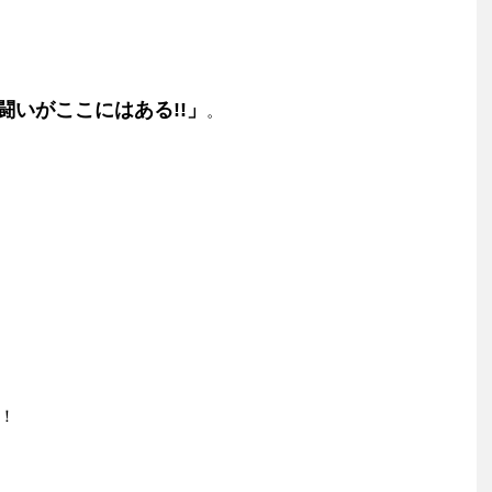
闘いがここにはある!!」
。
！