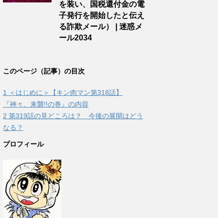
を装い、国税還付金の電
子発行を開始したと伝え
る詐欺メール） | 迷惑メ
ール2034
このページ（記事）の目次
1
＜はじめに＞【キン肉マン第318話】
『神々、来襲!!の巻』の内容
2
第319話の見どころは？ 今後の展開はどう
なる？
プロフィール