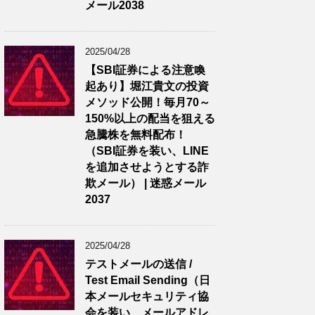
メール2038
2025/04/28
【SBI証券による注意喚
起あり】堀江貴文の投資
メソッド公開！毎月70～
150%以上の配当を狙える
急騰株を無料配布！
（SBI証券を装い、LINE
を追加させようとする詐
欺メール） | 迷惑メール
2037
2025/04/28
テストメールの送信 /
Test Email Sending（日
本メールセキュリティ協
会を装い、メールアドレ