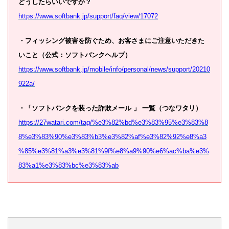
どうしたらいいですか？
https://www.softbank.jp/support/faq/view/17072
・フィッシング被害を防ぐため、お客さまにご注意いただきた
いこと（公式：ソフトバンクヘルプ）
https://www.softbank.jp/mobile/info/personal/news/support/20210
922a/
・「ソフトバンクを装った詐欺メール 」 一覧（つなワタリ）
https://27watari.com/tag/%e3%82%bd%e3%83%95%e3%83%8
8%e3%83%90%e3%83%b3%e3%82%af%e3%82%92%e8%a3
%85%e3%81%a3%e3%81%9f%e8%a9%90%e6%ac%ba%e3%
83%a1%e3%83%bc%e3%83%ab