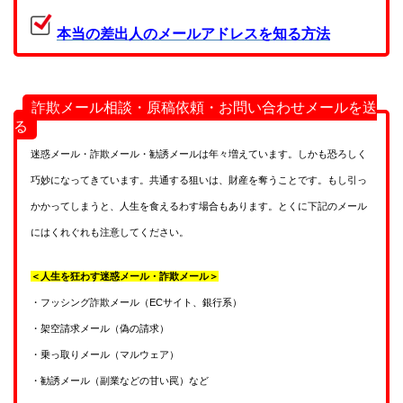
本当の差出人のメールアドレスを知る方法
詐欺メール相談・原稿依頼・お問い合わせメールを送
る
迷惑メール・詐欺メール・勧誘メールは年々増えています。しかも恐ろしく
巧妙になってきています。共通する狙いは、財産を奪うことです。もし引っ
かかってしまうと、人生を食えるわす場合もあります。とくに下記のメール
にはくれぐれも注意してください。
＜人生を狂わす迷惑メール・詐欺メール＞
・フッシング詐欺メール（ECサイト、銀行系）
・架空請求メール（偽の請求）
・乗っ取りメール（マルウェア）
・勧誘メール（副業などの甘い罠）など