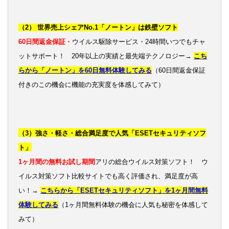
（2） 世界売上シェアNo.1「ノートン」は鉄壁ソフト
60日間返金保証
・ウイルス駆除サービス・24時間いつでもチャ
ットサポート！ 20年以上の実績と最先端テクノロジー→
こち
らから「ノートン」を60日無料体験してみる
（60日間返金保証
付きのこの機会に機能の充実度を体感してみて）
（3）強さ・軽さ・総合満足度で人気「ESETセキュリティソフ
ト」
1ヶ月間の無料お試し期間
アリの総合ウイルス対策ソフト！ ウ
イルス対策ソフト比較サイトでも高く評価され、満足度が高
い！→
こちらから「ESETセキュリティソフト」を1ヶ月間無料
体験してみる
（1ヶ月間無料体験の機会に人気も秘密を体感して
みて）