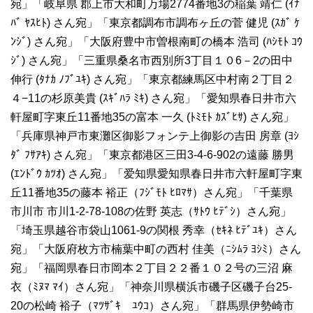
宛」「岐阜県 郡上市大和町万場2774番地3の稲葉 靖仁 (ｲﾅ
ﾊﾞ ﾔｽﾋﾄ) さん宛」「東京都調布市調布ヶ丘の菅 健児 (ｽｶﾞ ｹ
ﾝｼﾞ) さん宛」「大阪府豊中市曽根南町の橋本 浩司 (ﾊｼﾓﾄ ｺｳ
ｼﾞ) さん宛」「三重県桑名市西別所3丁目１０6－2の田中
伸行 (ﾀﾅｶ ﾉﾌﾞﾕｷ) さん宛」「東京都練馬区中村南２丁目２
４−11の杉原美貴 (ｽｷﾞﾊﾗ ﾐｷ) さん宛」「愛知県春日井市六
軒屋町字東丘11番地35の富本 一久 (ﾄﾐﾓﾄ ｶｽﾞﾋｻ) さん宛」
「兵庫県神戸市東灘区御影フォンテ上御影の吉田 房章 (ﾖｼ
ﾀﾞ ﾌｻｱｷ) さん宛」「東京都港区三田3-4-6-902の遠藤 勝男
(ｴﾝﾄﾞｳ ｶﾂｵ) さん宛」「爱知県愛知県春日井市六軒屋町字東
丘11番地35の藤本 裕正（ﾌｼﾞﾓﾄ ﾋﾛﾏｻ）さん宛」「千葉県
市川市 市川1-2-78-108の佐野 英志（ｻﾄｳ ﾋﾃﾞｼ）さん宛」
「埼玉県越谷市袋山1061-9の関根 秀幸（ｾｷﾈ ﾋﾃﾞﾕｷ）さん
宛」「大阪府枚方市楠葉中町の西村 佳美（ﾆｼﾑﾗ ﾖｼﾐ）さん
宛」「福岡県春日市岡本２丁目２２番１０２号の三沼 麻
衣（ﾐﾇﾏ ﾏｲ）さん宛」「神奈川県横浜市磯子区磯子台25-
20の松崎 裕子（ﾏﾂｻﾞｷ ﾕｳｺ）さん宛」「群馬県伊勢崎市