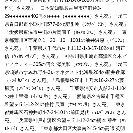
さん宛」「千葉県市川市市川1-2-78-108の佐野 英志（ｻﾉ ﾋ
ﾃﾞｼ）さん宛」「日本愛知県名古屋市猫洞通3-
29●●●●●●●402号の●●●●（●●●● ●●●●）さん宛」「埼玉
県春日部市小渕小渕577-6の渡邉 剛（ﾜﾀﾅﾍﾞ ﾂﾖｼ）さん宛」
「愛媛県東温市牛渕の片岡庸子（ｶﾀｵｶ ﾖｳｺ）さん宛」「東
京都荒川区西尾久1ー20ー10ー1001の油井淑恵（ﾕｲ ﾖｼｴ）
さん宛」「千葉県八千代市村上1113-1-3-17-102の山河正
信（ﾔﾏｶﾜ ﾏｻﾉﾌﾞ）さん宛」「神奈川県川崎市高津区久本ピ
アノクティー305の阿久 澤美和（ｱｸｻﾜﾐﾜ）さん宛」「埼玉
県鴻巣市すみれ野4−3レオネクスト北鴻巣204の新井数麻
（ｱﾗｲ ｶｽﾞﾏ）さん宛」「島根県松江市上乃木10-2-27の藤
原茂（ﾌｼﾞﾜﾗ ｼｹﾞﾙ）さん宛」「千葉県浦安市入船2-1-1104
の井上里津（ｲﾉｳｴ ﾘﾂ）さん宛」「愛知県名古屋市千種区
希望ヶ丘1-12-24の佐竹 辰宣（ｻﾀｹ ﾀﾂﾉﾘ）さん宛」「東京
都練馬区石神井町4-7-24-101の前田晃代（ﾏｴﾀﾞ ｱｷﾖ）さん
宛」「兵庫県神戸市灘区希望ヶ丘1-12-24の橋本 芽生（ﾊｼ
ﾓﾄ ﾒｲ）さん宛」「東京都大田区大森南2-15-4の高師 英明