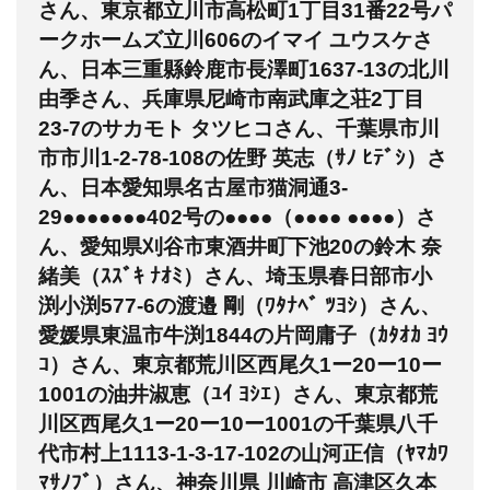
さん、東京都立川市高松町1丁目31番22号パ
ークホームズ立川606のイマイ ユウスケさ
ん、日本三重縣鈴鹿市長澤町1637-13の北川
由季さん、兵庫県尼崎市南武庫之荘2丁目
23-7のサカモト タツヒコさん、千葉県市川
市市川1-2-78-108の佐野 英志（ｻﾉ ﾋﾃﾞｼ）さ
ん、日本愛知県名古屋市猫洞通3-
29●●●●●●●402号の●●●●（●●●● ●●●●）さ
ん、愛知県刈谷市東酒井町下池20の鈴木 奈
緒美（ｽｽﾞｷ ﾅｵﾐ）さん、埼玉県春日部市小
渕小渕577-6の渡邉 剛（ﾜﾀﾅﾍﾞ ﾂﾖｼ）さん、
愛媛県東温市牛渕1844の片岡庸子（ｶﾀｵｶ ﾖｳ
ｺ）さん、東京都荒川区西尾久1ー20ー10ー
1001の油井淑恵（ﾕｲ ﾖｼｴ）さん、東京都荒
川区西尾久1ー20ー10ー1001の千葉県八千
代市村上1113-1-3-17-102の山河正信（ﾔﾏｶﾜ
ﾏｻﾉﾌﾞ）さん、神奈川県 川崎市 高津区久本