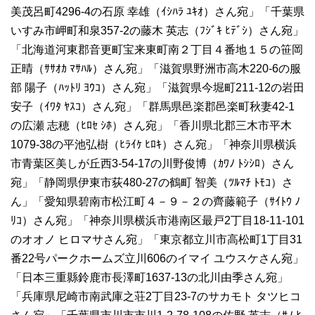
美茂呂町4296-4の石原 幸雄（ｲｼﾊﾗ ﾕｷｵ）さん宛」「千葉県
いすみ市岬町和泉357-2の藤木 英志（ﾌｼﾞｷ ﾋﾃﾞｼ）さん宛」
「北海道河東郡音更町宝来東町南２丁目４番地１５の笹岡
正晴（ｻｻｵｶ ﾏｻﾊﾙ）さん宛」「滋賀県野洲市高木220-6の服
部 陽子（ﾊｯﾄﾘ ﾖｳｺ）さん宛」「滋賀県今堀町211-12の岩田
安子（ｲﾜﾀ ﾔｽｺ）さん宛」「群馬県邑楽郡邑楽町秋妻42-1
の広瀬 志穂（ﾋﾛｾ ｼﾎ）さん宛」「香川県北郡三木市平木
1079-38の平池弘樹（ﾋﾗｲｹ ﾋﾛｷ）さん宛」「神奈川県横浜
市青葉区美しが丘西3-54-17の川野俊博（ｶﾜﾉ ﾄｼｼﾛ）さん
宛」「静岡県伊東市荻480-27の鶴町 智美（ﾂﾙﾏﾁ ﾄﾓｺ）さ
ん」「愛知県碧南市松江町４－９－２の齊藤範子（ｻｲﾄｳ ﾉ
ﾘｺ）さん宛」「神奈川県横浜市港南区最戸2丁目18-11-101
のオオノ ヒロマサさん宛」「東京都立川市高松町1丁目31
番22号パークホームズ立川606のイマイ ユウスケさん宛」
「日本三重縣鈴鹿市長澤町1637-13の北川由季さん宛」
「兵庫県尼崎市南武庫之荘2丁目23-7のサカモト タツヒコ