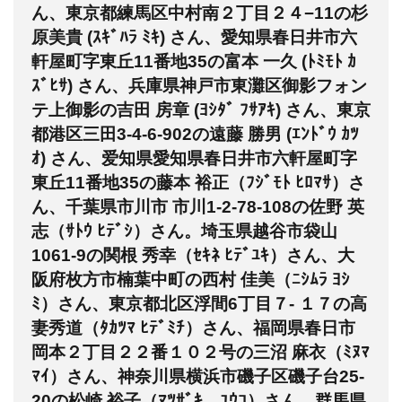
ん、東京都練馬区中村南２丁目２４−11の杉
原美貴 (ｽｷﾞﾊﾗ ﾐｷ) さん、愛知県春日井市六
軒屋町字東丘11番地35の富本 一久 (ﾄﾐﾓﾄ ｶ
ｽﾞﾋｻ) さん、兵庫県神戸市東灘区御影フォン
テ上御影の吉田 房章 (ﾖｼﾀﾞ ﾌｻｱｷ) さん、東京
都港区三田3-4-6-902の遠藤 勝男 (ｴﾝﾄﾞｳ ｶﾂ
ｵ) さん、爱知県愛知県春日井市六軒屋町字
東丘11番地35の藤本 裕正（ﾌｼﾞﾓﾄ ﾋﾛﾏｻ）さ
ん、千葉県市川市 市川1-2-78-108の佐野 英
志（ｻﾄｳ ﾋﾃﾞｼ）さん。埼玉県越谷市袋山
1061-9の関根 秀幸（ｾｷﾈ ﾋﾃﾞﾕｷ）さん、大
阪府枚方市楠葉中町の西村 佳美（ﾆｼﾑﾗ ﾖｼ
ﾐ）さん、東京都北区浮間6丁目７- １７の高
妻秀道（ﾀｶﾂﾏ ﾋﾃﾞﾐﾁ）さん、福岡県春日市
岡本２丁目２２番１０２号の三沼 麻衣（ﾐﾇﾏ
ﾏｲ）さん、神奈川県横浜市磯子区磯子台25-
20の松崎 裕子（ﾏﾂｻﾞｷ ﾕｳｺ）さん、群馬県