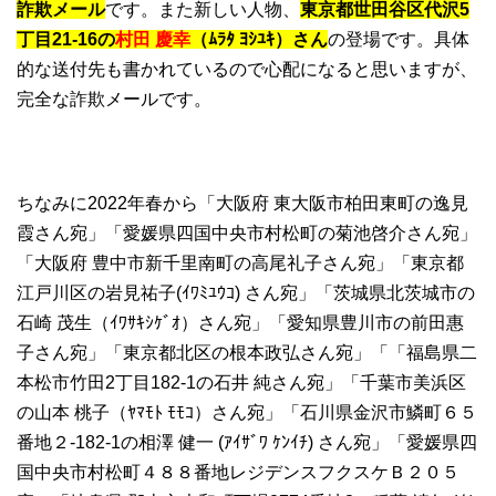
詐欺メール
です。また新しい人物、
東京都世田谷区代沢5
丁目21-16の
村田 慶幸
（ﾑﾗﾀ ﾖｼﾕｷ）さん
の登場です。具体
的な送付先も書かれているので心配になると思いますが、
完全な詐欺メールです。
ちなみに2022年春から「大阪府 東大阪市柏田東町の逸見
霞さん宛」「愛媛県四国中央市村松町の菊池啓介さん宛」
「大阪府 豊中市新千里南町の高尾礼子さん宛」「東京都
江戸川区の岩見祐子(ｲﾜﾐﾕｳｺ) さん宛」「茨城県北茨城市の
石崎 茂生（ｲﾜｻｷｼｹﾞｵ）さん宛」「愛知県豊川市の前田惠
子さん宛」「東京都北区の根本政弘さん宛」「「福島県二
本松市竹田2丁目182-1の石井 純さん宛」「千葉市美浜区
の山本 桃子（ﾔﾏﾓﾄ ﾓﾓｺ）さん宛」「石川県金沢市鱗町６５
番地２-182-1の相澤 健一 (ｱｲｻﾞﾜ ｹﾝｲﾁ) さん宛」「愛媛県四
国中央市村松町４８８番地レジデンスフクスケＢ２０５