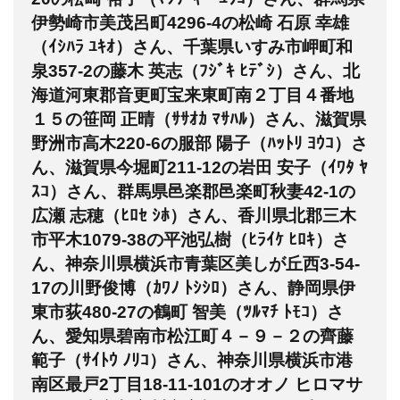
伊勢崎市美茂呂町4296-4の松崎 石原 幸雄
（ｲｼﾊﾗ ﾕｷｵ）さん、千葉県いすみ市岬町和
泉357-2の藤木 英志（ﾌｼﾞｷ ﾋﾃﾞｼ）さん、北
海道河東郡音更町宝来東町南２丁目４番地
１５の笹岡 正晴（ｻｻｵｶ ﾏｻﾊﾙ）さん、滋賀県
野洲市高木220-6の服部 陽子（ﾊｯﾄﾘ ﾖｳｺ）さ
ん、滋賀県今堀町211-12の岩田 安子（ｲﾜﾀ ﾔ
ｽｺ）さん、群馬県邑楽郡邑楽町秋妻42-1の
広瀬 志穂（ﾋﾛｾ ｼﾎ）さん、香川県北郡三木
市平木1079-38の平池弘樹（ﾋﾗｲｹ ﾋﾛｷ）さ
ん、神奈川県横浜市青葉区美しが丘西3-54-
17の川野俊博（ｶﾜﾉ ﾄｼｼﾛ）さん、静岡県伊
東市荻480-27の鶴町 智美（ﾂﾙﾏﾁ ﾄﾓｺ）さ
ん、愛知県碧南市松江町４－９－２の齊藤
範子（ｻｲﾄｳ ﾉﾘｺ）さん、神奈川県横浜市港
南区最戸2丁目18-11-101のオオノ ヒロマサ