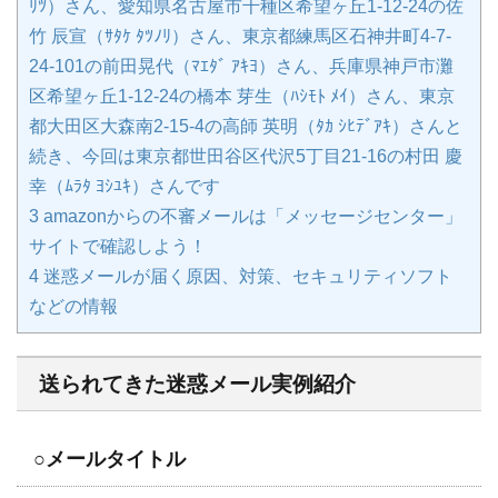
ﾘﾂ）さん、愛知県名古屋市千種区希望ヶ丘1-12-24の佐
竹 辰宣（ｻﾀｹ ﾀﾂﾉﾘ）さん、東京都練馬区石神井町4-7-
24-101の前田晃代（ﾏｴﾀﾞ ｱｷﾖ）さん、兵庫県神戸市灘
区希望ヶ丘1-12-24の橋本 芽生（ﾊｼﾓﾄ ﾒｲ）さん、東京
都大田区大森南2-15-4の高師 英明（ﾀｶ ｼﾋﾃﾞｱｷ）さんと
続き、今回は東京都世田谷区代沢5丁目21-16の村田 慶
幸（ﾑﾗﾀ ﾖｼﾕｷ）さんです
3
amazonからの不審メールは「メッセージセンター」
サイトで確認しよう！
4
迷惑メールが届く原因、対策、セキュリティソフト
などの情報
送られてきた迷惑メール実例紹介
○メールタイトル