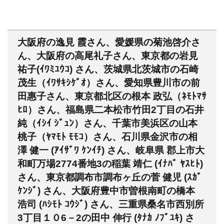
大阪府の逸見 霞さん、愛媛県の菊池啓介さ
ん、大阪府の高尾礼子さん、東京都の岩見
祐子(ｲﾜﾐﾕｳｺ) さん、茨城県北茨城市の石崎
茂生（ｲﾜｻｷｼｹﾞｵ）さん、愛知県豊川市の前
田惠子さん、東京都北区の根本 政弘（ﾈﾓﾄﾏｻ
ﾋﾛ）さん、福島県二本松市竹田2丁目の石井
純（ｲｼｲ ｼﾞｭﾝ）さん、千葉市美浜区の山本
桃子（ﾔﾏﾓﾄ ﾓﾓｺ）さん、石川県金沢市の相
澤 健一 (ｱｲｻﾞﾜ ｹﾝｲﾁ) さん、岐阜県 郡上市大
和町万場2774番地3の稲葉 靖仁 (ｲﾅﾊﾞ ﾔｽﾋﾄ)
さん、東京都調布市調布ヶ丘の菅 健児 (ｽｶﾞ
ｹﾝｼﾞ) さん、大阪府豊中市曽根南町の橋本
浩司 (ﾊｼﾓﾄ ｺｳｼﾞ) さん、三重県桑名市西別所
3丁目１０6－2の田中 伸行 (ﾀﾅｶ ﾉﾌﾞﾕｷ) さ