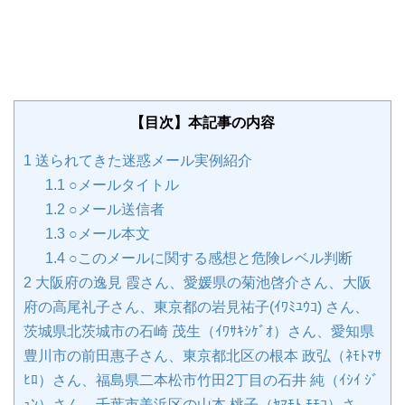
【目次】本記事の内容
1
送られてきた迷惑メール実例紹介
1.1
○メールタイトル
1.2
○メール送信者
1.3
○メール本文
1.4
○このメールに関する感想と危険レベル判断
2
大阪府の逸見 霞さん、愛媛県の菊池啓介さん、大阪
府の高尾礼子さん、東京都の岩見祐子(ｲﾜﾐﾕｳｺ) さん、
茨城県北茨城市の石崎 茂生（ｲﾜｻｷｼｹﾞｵ）さん、愛知県
豊川市の前田惠子さん、東京都北区の根本 政弘（ﾈﾓﾄﾏｻ
ﾋﾛ）さん、福島県二本松市竹田2丁目の石井 純（ｲｼｲ ｼﾞ
ｭﾝ）さん、千葉市美浜区の山本 桃子（ﾔﾏﾓﾄ ﾓﾓｺ）さ