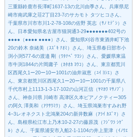
三重縣鈴鹿市長澤町1637-13の北川由季さん、兵庫県尼
崎市南武庫之荘2丁目23-7のサカモト タツヒコさん、
千葉県市川市市川1-2-78-108の佐野 英志（ｻﾉ ﾋﾃﾞｼ）さ
ん、日本愛知県名古屋市猫洞通3-29●●●●●●●402号の
●●●●（●●●● ●●●●）さん、愛知県刈谷市東酒井町下池
20の鈴木 奈緒美（ｽｽﾞｷ ﾅｵﾐ）さん、埼玉県春日部市小
渕小渕577-6の渡邉 剛（ﾜﾀﾅﾍﾞ ﾂﾖｼ）さん、愛媛県東温
市牛渕1844の片岡庸子（ｶﾀｵｶ ﾖｳｺ）さん、東京都荒川
区西尾久1ー20ー10ー1001の油井淑恵（ﾕｲ ﾖｼｴ）さ
ん、東京都荒川区西尾久1ー20ー10ー1001の千葉県八
千代市村上1113-1-3-17-102の山河正信（ﾔﾏｶﾜ ﾏｻﾉﾌﾞ）
さん、神奈川県 川崎市 高津区久本ピアノクティー305
の阿久 澤美和（ｱｸｻﾜﾐﾜ）さん、埼玉県鴻巣市すみれ野
4−3レオネクスト北鴻巣204の新井数麻（ｱﾗｲ ｶｽﾞﾏ）さ
ん、島根県松江市上乃木10-2-27の藤原茂（ﾌｼﾞﾜﾗ ｼｹﾞ
ﾙ）さん、千葉県浦安市入船2-1-1104の井上里津（ｲﾉｳｴ