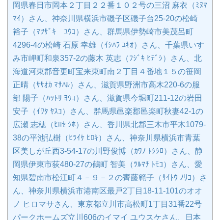
岡県春日市岡本２丁目２２番１０２号の三沼 麻衣（ﾐﾇﾏ
ﾏｲ）さん、神奈川県横浜市磯子区磯子台25-20の松崎
裕子（ﾏﾂｻﾞｷ ﾕｳｺ）さん、群馬県伊勢崎市美茂呂町
4296-4の松崎 石原 幸雄（ｲｼﾊﾗ ﾕｷｵ）さん、千葉県いす
み市岬町和泉357-2の藤木 英志（ﾌｼﾞｷ ﾋﾃﾞｼ）さん、北
海道河東郡音更町宝来東町南２丁目４番地１５の笹岡
正晴（ｻｻｵｶ ﾏｻﾊﾙ）さん、滋賀県野洲市高木220-6の服
部 陽子（ﾊｯﾄﾘ ﾖｳｺ）さん、滋賀県今堀町211-12の岩田
安子（ｲﾜﾀ ﾔｽｺ）さん、群馬県邑楽郡邑楽町秋妻42-1の
広瀬 志穂（ﾋﾛｾ ｼﾎ）さん、香川県北郡三木市平木1079-
38の平池弘樹（ﾋﾗｲｹ ﾋﾛｷ）さん、神奈川県横浜市青葉
区美しが丘西3-54-17の川野俊博（ｶﾜﾉ ﾄｼｼﾛ）さん、静
岡県伊東市荻480-27の鶴町 智美（ﾂﾙﾏﾁ ﾄﾓｺ）さん、愛
知県碧南市松江町４－９－２の齊藤範子（ｻｲﾄｳ ﾉﾘｺ）さ
ん、神奈川県横浜市港南区最戸2丁目18-11-101のオオ
ノ ヒロマサさん、東京都立川市高松町1丁目31番22号
パークホームズ立川606のイマイ ユウスケさん、日本