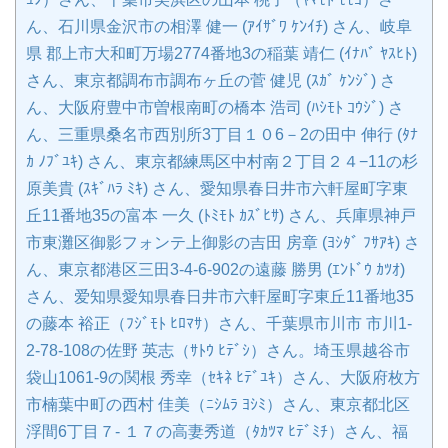
ん、石川県金沢市の相澤 健一 (ｱｲｻﾞﾜ ｹﾝｲﾁ) さん、岐阜
県 郡上市大和町万場2774番地3の稲葉 靖仁 (ｲﾅﾊﾞ ﾔｽﾋﾄ)
さん、東京都調布市調布ヶ丘の菅 健児 (ｽｶﾞ ｹﾝｼﾞ) さ
ん、大阪府豊中市曽根南町の橋本 浩司 (ﾊｼﾓﾄ ｺｳｼﾞ) さ
ん、三重県桑名市西別所3丁目１０6－2の田中 伸行 (ﾀﾅ
ｶ ﾉﾌﾞﾕｷ) さん、東京都練馬区中村南２丁目２４−11の杉
原美貴 (ｽｷﾞﾊﾗ ﾐｷ) さん、愛知県春日井市六軒屋町字東
丘11番地35の富本 一久 (ﾄﾐﾓﾄ ｶｽﾞﾋｻ) さん、兵庫県神戸
市東灘区御影フォンテ上御影の吉田 房章 (ﾖｼﾀﾞ ﾌｻｱｷ) さ
ん、東京都港区三田3-4-6-902の遠藤 勝男 (ｴﾝﾄﾞｳ ｶﾂｵ)
さん、爱知県愛知県春日井市六軒屋町字東丘11番地35
の藤本 裕正（ﾌｼﾞﾓﾄ ﾋﾛﾏｻ）さん、千葉県市川市 市川1-
2-78-108の佐野 英志（ｻﾄｳ ﾋﾃﾞｼ）さん。埼玉県越谷市
袋山1061-9の関根 秀幸（ｾｷﾈ ﾋﾃﾞﾕｷ）さん、大阪府枚方
市楠葉中町の西村 佳美（ﾆｼﾑﾗ ﾖｼﾐ）さん、東京都北区
浮間6丁目７- １７の高妻秀道（ﾀｶﾂﾏ ﾋﾃﾞﾐﾁ）さん、福