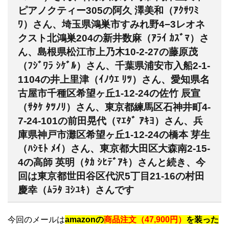
ピアノクティー305の阿久 澤美和（ｱｸｻﾜﾐ
ﾜ）さん、埼玉県鴻巣市すみれ野4−3レオネ
クスト北鴻巣204の新井数麻（ｱﾗｲ ｶｽﾞﾏ）さ
ん、島根県松江市上乃木10-2-27の藤原茂
（ﾌｼﾞﾜﾗ ｼｹﾞﾙ）さん、千葉県浦安市入船2-1-
1104の井上里津（ｲﾉｳｴ ﾘﾂ）さん、愛知県名
古屋市千種区希望ヶ丘1-12-24の佐竹 辰宣
（ｻﾀｹ ﾀﾂﾉﾘ）さん、東京都練馬区石神井町4-
7-24-101の前田晃代（ﾏｴﾀﾞ ｱｷﾖ）さん、兵
庫県神戸市灘区希望ヶ丘1-12-24の橋本 芽生
（ﾊｼﾓﾄ ﾒｲ）さん、東京都大田区大森南2-15-
4の高師 英明（ﾀｶ ｼﾋﾃﾞｱｷ）さんと続き、今
回は東京都世田谷区代沢5丁目21-16の村田
慶幸（ﾑﾗﾀ ﾖｼﾕｷ）さんです
今回のメールは
amazonの
商品注文（47,900円）
を装った