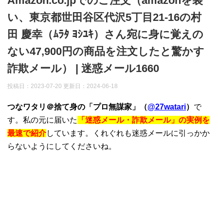
Amazon.co.jpでのご注文（amazonを装
い、東京都世田谷区代沢5丁目21-16の村
田 慶幸（ﾑﾗﾀ ﾖｼﾕｷ）さん宛に身に覚えの
ない47,900円の商品を注文したと驚かす
詐欺メール） | 迷惑メール1660
投稿日：2023-07-20 更新日：
2024-06-18
つなワタリ＠捨て身の「プロ無謀家」（
@27watari
）
で
す。私の元に届いた
「迷惑メール・詐欺メール」の実例を
最速で紹介
しています。くれぐれも迷惑メールに引っかか
らないようにしてくださいね。