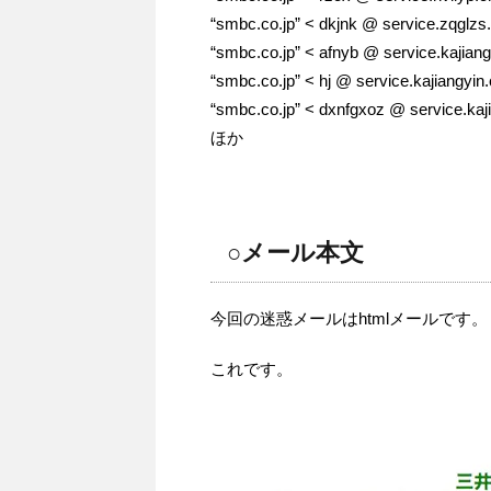
“smbc.co.jp” < dkjnk @ service.zqglzs
“smbc.co.jp” < afnyb @ service.kajian
“smbc.co.jp” < hj @ service.kajiangyin
“smbc.co.jp” < dxnfgxoz @ service.kaj
ほか
○メール本文
今回の迷惑メールはhtmlメールです。
これです。