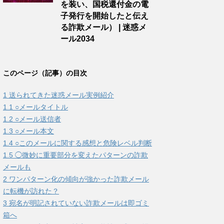
を装い、国税還付金の電
子発行を開始したと伝え
る詐欺メール） | 迷惑メ
ール2034
このページ（記事）の目次
1
送られてきた迷惑メール実例紹介
1.1
○メールタイトル
1.2
○メール送信者
1.3
○メール本文
1.4
○このメールに関する感想と危険レベル判断
1.5
◯微妙に重要部分を変えたパターンの詐欺
メールも
2
ワンパターン化の傾向が強かった詐欺メール
に転機が訪れた？
3
宛名が明記されていない詐欺メールは即ゴミ
箱へ