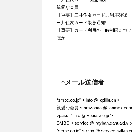
親愛な会員
【重要】三井住友カードご利用確認
三井住友カード緊急通知!
【重要】カード利用の一時制限につい
ほか
○メール送信者
“smbc.co.jp” < info @ lqdllbr.cn >
親愛な会員 < amzonaa @ lanmek.com
vpass < info @ vpass.ne.jp >
SMBC < service @ rayban.dahuaxi.vip
“smbc.co.jp” < rzox @ service.nvllyp.c