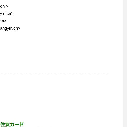
.cn >
gyin.cn>
.cn>
iangyin.cn>