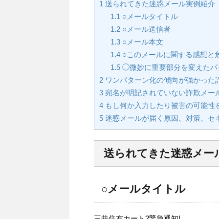
1
送られてきた迷惑メール実例紹介
1.1
○メールタイトル
1.2
○メール送信者
1.3
○メール本文
1.4
○このメールに関する感想と
1.5
◯微妙に重要部分を変えたパ
2
ワンパターン化の傾向が強かった
3
宛名が明記されていない詐欺メー
4
もし何か入力したり被害の可能性
5
迷惑メールが届く原因、対策、セ
送られてきた迷惑メー
○メールタイトル
三井住友カート?緊急通知!