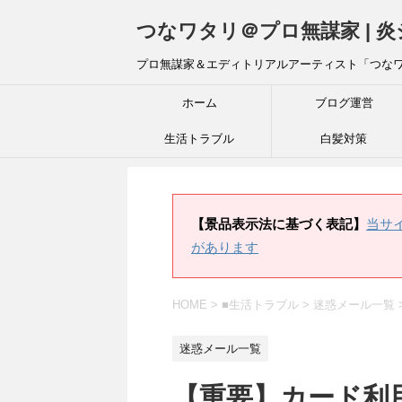
つなワタリ＠プロ無謀家 | 
プロ無謀家＆エディトリアルアーティスト「つな
ホーム
ブログ運営
生活トラブル
白髪対策
【景品表示法に基づく表記】
当サ
があります
HOME
>
■生活トラブル
>
迷惑メール一覧
迷惑メール一覧
【重要】カード利