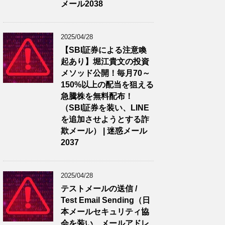
メール2038
2025/04/28
【SBI証券による注意喚
起あり】堀江貴文の投資
メソッド公開！毎月70～
150%以上の配当を狙える
急騰株を無料配布！
（SBI証券を装い、LINE
を追加させようとする詐
欺メール） | 迷惑メール
2037
2025/04/28
テストメールの送信 /
Test Email Sending（日
本メールセキュリティ協
会を装い、メールアドレ