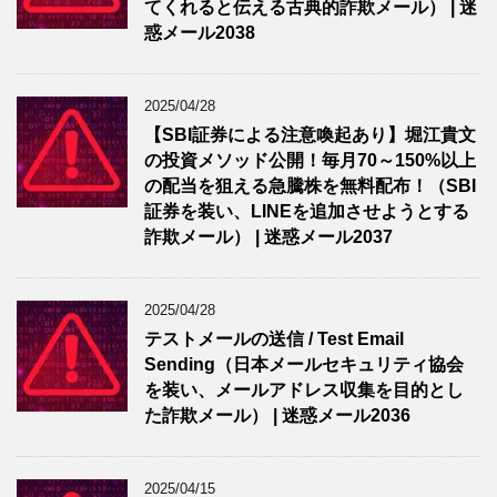
てくれると伝える古典的詐欺メール） | 迷
惑メール2038
2025/04/28
【SBI証券による注意喚起あり】堀江貴文
の投資メソッド公開！毎月70～150%以上
の配当を狙える急騰株を無料配布！（SBI
証券を装い、LINEを追加させようとする
詐欺メール） | 迷惑メール2037
2025/04/28
テストメールの送信 / Test Email
Sending（日本メールセキュリティ協会
を装い、メールアドレス収集を目的とし
た詐欺メール） | 迷惑メール2036
2025/04/15