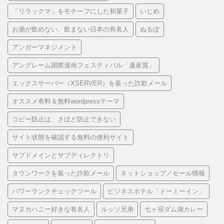
「リラックマ」をモチーフにした和菓子
いじめ
お酒が飲めない、飲まない日本の有名人
ぬるぽ
アンガーマネジメント
アングレーム国際漫画フェスティバル「遺産賞」
エックスサーバー（XSERVER）を装った詐欺メール
オススメ有料＆無料wordpressテーマ
コピー防止は、さほど防止できない
サイト状態を確認する無料の便利サイト
サブドメインとサブディレクトリ
タウンワークを装った詐欺メール
ネットショップ／セール情報
パワーランクチェックツール
ビジネスホテル「ドーミーイン」
マヌカハニー好きな有名人
ルッソ兄弟
七ヶ宿ダム湖カレー