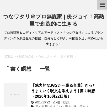
つなワタリ＠プロ無謀家 | 炎ジョイ！高熱
量で創造的に生きる
プロ無謀家＆エディトリアルアーティスト「つなワタリ」によるブラン
ディング＆創造生活の提案→自分らしく輝き、可能性を追い求めながら
生きよう！
HOME
>
■創造的人生
>
心のつぶやき
>
書く瞑想
>
「 書く瞑想 」 一覧
【魅力的なあなたへ贈る言葉】きっと！
うまくいく呪文を唱えよう | 書く瞑想
（2020年10月22日版）
2020/10/22
-
書く瞑想
書く瞑想
,
うまくいく呪文
,
魅力的な人