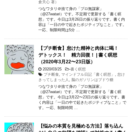
倉天心 著）
つなワタリ＠捨て身の「プロ無謀家」
（@27watari）です。不定期で更新する「書く瞑
想」です。今日は3月26日の振り返りです。書く内
容は「一日の中で起きたポジティブなこと」です。
一応、制限時間は5分 …
【プチ断食】怠けた精神と肉体に喝！
デトックス！ 精力回復！ | 書く瞑想
（2020年3月22〜23日版）
2020/03/25
-
書く瞑想
プチ断食
,
マインドフル日記「書く瞑想」
,
怠け
きってしまった人
,
脳のガソリンはブドウ糖
つなワタリ＠捨て身の「プロ無謀家」
（@27watari）です。不定期で更新する「書く瞑
想」です。今日は3月22〜23日の振り返りです。書
く内容は「一日の中で起きたポジティブなこと」で
す。一応、制限時間 …
【悩みの本質を見極める方法】落ち込ん