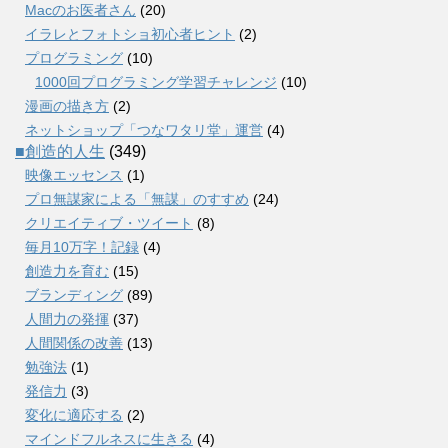
Macのお医者さん
(20)
イラレとフォトショ初心者ヒント
(2)
プログラミング
(10)
1000回プログラミング学習チャレンジ
(10)
漫画の描き方
(2)
ネットショップ「つなワタリ堂」運営
(4)
■創造的人生
(349)
映像エッセンス
(1)
プロ無謀家による「無謀」のすすめ
(24)
クリエイティブ・ツイート
(8)
毎月10万字！記録
(4)
創造力を育む
(15)
ブランディング
(89)
人間力の発揮
(37)
人間関係の改善
(13)
勉強法
(1)
発信力
(3)
変化に適応する
(2)
マインドフルネスに生きる
(4)