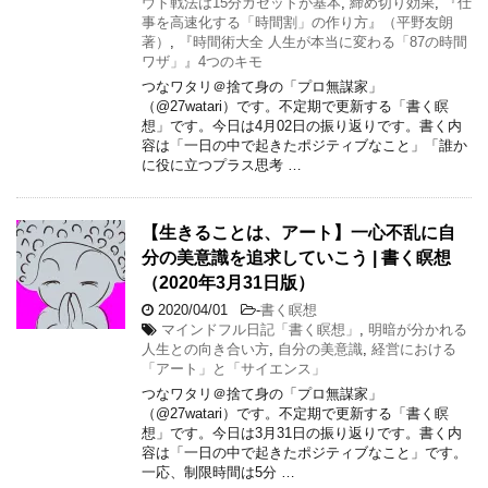
ウト戦法は15分カセットが基本
,
締め切り効果
,
『仕
事を高速化する「時間割」の作り方』（平野友朗
著）
,
『時間術大全 人生が本当に変わる「87の時間
ワザ」』4つのキモ
つなワタリ＠捨て身の「プロ無謀家」
（@27watari）です。不定期で更新する「書く瞑
想」です。今日は4月02日の振り返りです。書く内
容は「一日の中で起きたポジティブなこと」「誰か
に役に立つプラス思考 …
【生きることは、アート】一心不乱に自
分の美意識を追求していこう | 書く瞑想
（2020年3月31日版）
2020/04/01
-
書く瞑想
マインドフル日記「書く瞑想」
,
明暗が分かれる
人生との向き合い方
,
自分の美意識
,
経営における
「アート」と「サイエンス」
つなワタリ＠捨て身の「プロ無謀家」
（@27watari）です。不定期で更新する「書く瞑
想」です。今日は3月31日の振り返りです。書く内
容は「一日の中で起きたポジティブなこと」です。
一応、制限時間は5分 …