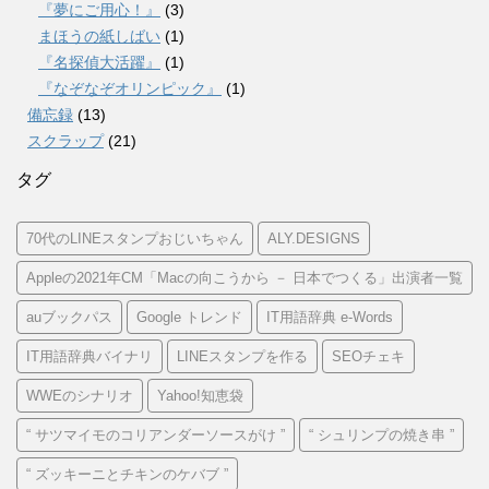
『夢にご用心！』
(3)
まほうの紙しばい
(1)
『名探偵大活躍』
(1)
『なぞなぞオリンピック』
(1)
備忘録
(13)
スクラップ
(21)
タグ
70代のLINEスタンプおじいちゃん
ALY.DESIGNS
Appleの2021年CM「Macの向こうから － 日本でつくる」出演者一覧
auブックパス
Google トレンド
IT用語辞典 e-Words
IT用語辞典バイナリ
LINEスタンプを作る
SEOチェキ
WWEのシナリオ
Yahoo!知恵袋
“ サツマイモのコリアンダーソースがけ ”
“ シュリンプの焼き串 ”
“ ズッキーニとチキンのケバブ ”