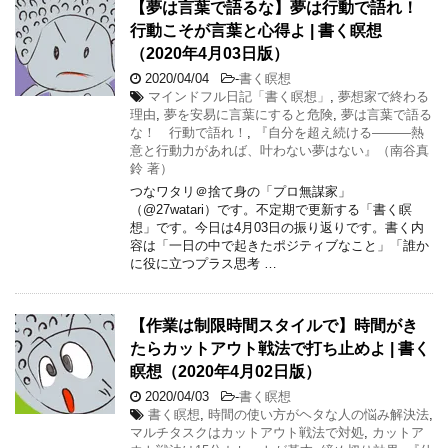
【夢は言葉で語るな】夢は行動で語れ！
行動こそが言葉と心得よ | 書く瞑想
（2020年4月03日版）
2020/04/04
-
書く瞑想
マインドフル日記「書く瞑想」
,
夢想家で終わる
理由
,
夢を安易に言葉にすると危険
,
夢は言葉で語る
な！ 行動で語れ！
,
『自分を超え続ける―――熱
意と行動力があれば、叶わない夢はない』（南谷真
鈴 著）
つなワタリ＠捨て身の「プロ無謀家」
（@27watari）です。不定期で更新する「書く瞑
想」です。今日は4月03日の振り返りです。書く内
容は「一日の中で起きたポジティブなこと」「誰か
に役に立つプラス思考 …
【作業は制限時間スタイルで】時間がき
たらカットアウト戦法で打ち止めよ | 書く
瞑想（2020年4月02日版）
2020/04/03
-
書く瞑想
書く瞑想
,
時間の使い方がヘタな人の悩み解決法
,
マルチタスクはカットアウト戦法で対処
,
カットア