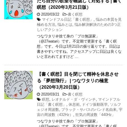
だら自分の欲望を確認して対処する | 書く
瞑想（2020年3月21日版）
2020/03/22
-
書く瞑想
マインドフル日記「書く瞑想」
,
悩みの本質を見
極める方法
,
悩みとは
,
悩み解決解決のための3つ正
しいアクション
つなワタリ＠捨て身の「プロ無謀家」
（@27watari）です。不定期で更新する「書く瞑
想」です。今日は3月21日の振り返りです。日記は
書きやすいですね。アクセスアップに日記は良くな
いと言われてますけど …
【書く瞑想】目を閉じて精神を休息させ
る「夢想飛行」 | つなワタリの極意
（2020年3月20日版）
2020/03/21
-
書く瞑想
瞑想
,
レオナルド・ダ・ヴィンチ
,
マインドフル
日記「書く瞑想」
,
休息術
,
ドイツ振動医学
,
ソルフ
ェジオ周波数
,
ブラック・サバスのバンド名由来
,
宇
宙の周波数（432Hz）
,
狂気の周波数「440Hz」
つなワタリ＠捨て身の「プロ無謀家」
（@27watari）です。不定期で更新する「書く瞑