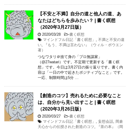
【不安と不満】自分の道と他人の道、あ
なたはどちらを歩みたい？ | 書く瞑想
（2020年3月27日版）
2020/03/28
-
書く瞑想
マインドフル日記「書く瞑想」
,
不満と不安の違
い
,
『もう、不満は言わない』（ウィル・ボウエン
著）
つなワタリ＠捨て身の「プロ無謀家」
（@27watari）です。不定期で更新する「書く瞑
想」です。今日は3月27日の振り返りです。書く内
容は「一日の中で起きたポジティブなこと」です。
一応、制限時間は5分 …
【創造のコツ】売れるために必要なこと
は、自分から見い出すこと | 書く瞑想
（2020年3月26日版）
2020/03/27
-
書く瞑想
マインドフル日記「書く瞑想」
,
妄想会話
,
岡倉
天心からの伝授された創造のコツ
,
『茶の本』（岡