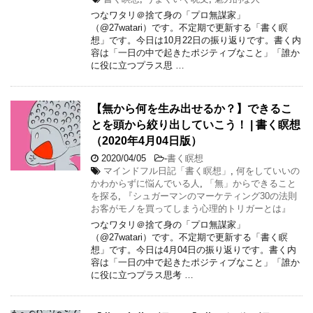
つなワタリ＠捨て身の「プロ無謀家」
（@27watari）です。不定期で更新する「書く瞑
想」です。今日は10月22日の振り返りです。書く内
容は「一日の中で起きたポジティブなこと」「誰か
に役に立つプラス思 …
【無から何を生み出せるか？】できるこ
とを頭から絞り出していこう！ | 書く瞑想
（2020年4月04日版）
2020/04/05
-
書く瞑想
マインドフル日記「書く瞑想」
,
何をしていいの
かわからずに悩んでいる人
,
「無」からできること
を探る
,
『シュガーマンのマーケティング30の法則
お客がモノを買ってしまう心理的トリガーとは』
つなワタリ＠捨て身の「プロ無謀家」
（@27watari）です。不定期で更新する「書く瞑
想」です。今日は4月04日の振り返りです。書く内
容は「一日の中で起きたポジティブなこと」「誰か
に役に立つプラス思考 …